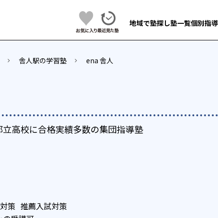
地域で塾探し
塾一覧
個別指導
舎人駅の学習塾
ena 舎人
都立高校に合格実績多数の集団指導塾
対策
推薦入試対策