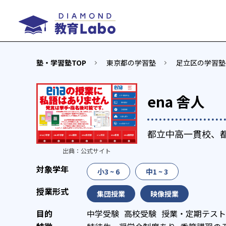
塾・学習塾TOP
東京都の学習塾
足立区の学習塾
ena 舎人
都立中高一貫校、
出典：
公式サイト
小3 ~ 6
中1 ~ 3
集団授業
映像授業
中学受験
高校受験
授業・定期テスト