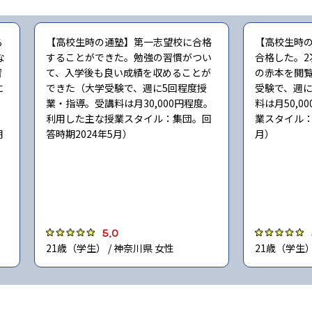
る
【高校生時の通塾】第一志望校に合格
【高校生時
な
することができた。勉強の習慣がつい
合格した。2
習
て、入学後も良い成績を収めることが
の赤本を閲
に
できた（大学受験で、週に5回程度授
受験で、週に
：
業・指導。受講料は月30,000円程度。
料は月50,
利用した主な授業スタイル：集団。回
業スタイル：
期
答時期2024年5月）
月）
5.0
21歳（学生） / 神奈川県 女性
21歳（学生）