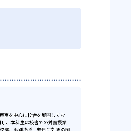
する時間を設けられるので、復習
なお、合格実績にはena個別も含
する。この流れを繰り返すこと
「美術」「看護」「国際部」などさ
目の学習も行える点が強みだ。
110
泉中学校
なければならないため、モチベー
面授業にも支障をきたしてしま
0
、東京を中心に校舎を展開してお
用し、本科生は校舎での対面授業
高校部、個別指導、帰国生対象の国