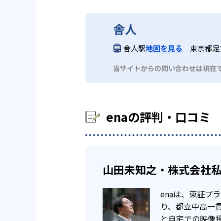
映像授業は何度でも見直すことが
enaには都立中学、都立高校の合
に適していると言えるだろう。そ
まれている。
舎人
難関大学だけで
高校生
で、より確実に知識を定着できる
舎人駅
地図を見る
東京都足立
enaには、東大など最難関国立
中学校の合格実績
まざまなコースを用意している。
どんなデメリットがある？
当サイトからの問い合わせは現在
80
小石川中学校
一方、自宅学習の比重が大きくな
ションを維持することは容易では
109
enaの評判・口コミ
富士中学校
う。入塾前に、自宅学習の計画も
高校の合格実績
山田未知之・株式会社私
63
日比谷高校
enaは、東証
り、都立中高一
と自宅での映像