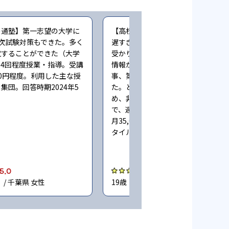
の通塾】第一志望の大学に
【高校生時の通塾】始めたシーズン
次試験対策もできた。多く
遅すぎたため、学力的に第一志望に
覧することができた（大学
受かりませんでしたが、看護系大学
4回程度授業・指導。受講
情報が多く、仲間もいたおかげで、
000円程度。利用した主な授
事、第二志望以下はすべて合格しま
集団。回答時期2024年5
た。どこも高めの目標にしていたた
め、非常に良かったです（大学受験
で、週に2回程度授業・指導。受講
月35,000円程度。利用した主な授業
タイル：集団。回答時期2024年5月
5.0
5.0
 / 千葉県 女性
19歳（学生） / 東京都 女性