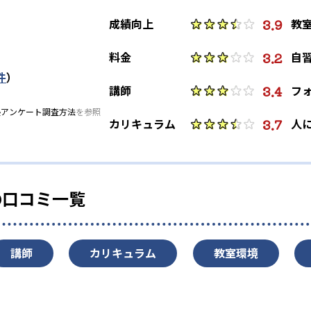
3.9
成績向上
教
3.2
料金
自
件
）
3.4
講師
フ
塾アンケート調査方法
を参照
3.7
カリキュラム
人
の口コミ一覧
講師
カリキュラム
教室環境