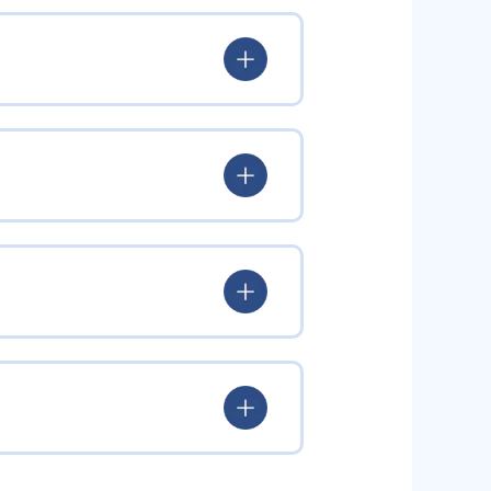
校舎を構え、校長を中心とする校舎
験に関するサポートを総合的に行
行えるため、率先して自学を進め
。
ない。低学年のうちから記述指導
授業内容を自らまとめ直す機会を
、「美術」「看護」「国際部」な
習システム」では、校舎に通って
どの実技を行い、看護コースでは
理解を深める。そして、宿題や小
スで帰国子女向けの対策を行って
期テストに臨めるようにしてい
立高校の受験対策へ移行する。