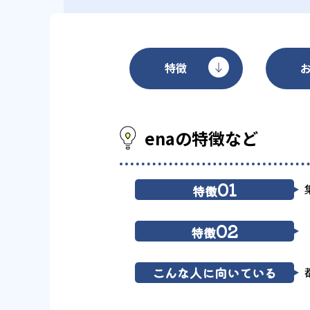
特徴
enaの特徴など
01
特徴
02
特徴
こんな人に向いている