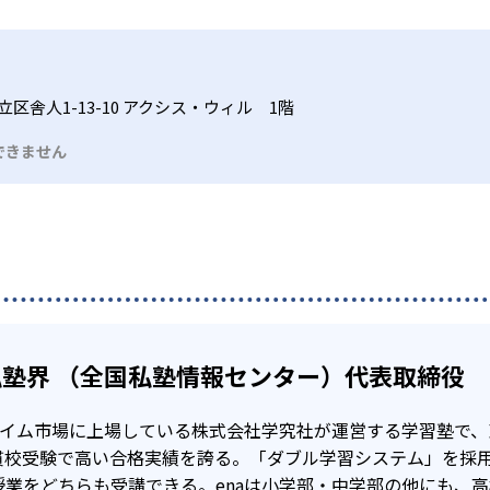
でき、わからない点があれば映像を止めて考えたり、調べたり
格実績が多数あり、2023年度合格実績は下記のとおりである。
して最後に「学力判定テスト」で学習の理解度や得点力を確認
なく、美術系や看護系にも強み
だろう。
区舎人1-13-10 アクシス・ウィル 1階
大学合格を目指す専門校舎「ena最高水準」があるだけでなく、
専門的な内容を学びながら、国語・数学・英語といった入試科
できません
103
111
武蔵中学校
白鴎中学校
大
っている点はデメリットとも言える。自宅学習は自発的に行わ
ないだろう。万が一、自宅学習をおろそかにしてしまうと、対
立てた上で、入塾を決断するとよいだろう。
塾界 （全国私塾情報センター）代表取締役
57
76
6
西高校
国立高校
戸山高校
プライム市場に上場している株式会社学究社が運営する学習塾で
貫校受験で高い合格実績を誇る。「ダブル学習システム」を採
授業をどちらも受講できる。enaは小学部・中学部の他にも、