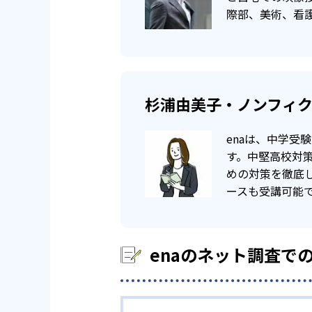
大学の合格実績
際部、美術、看
1
東京大学
一
他、多数合格
杉浦由美子・ノンフィ
※2023年9月、当社調べ
enaは、中学
す。中堅高校対
めの対策を徹底
ースも受講可能
enaのネット調査で