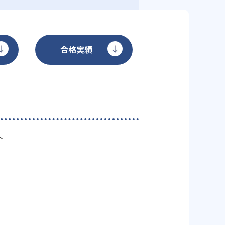
合格実績
ト