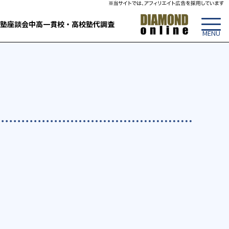
塾
座談会
中高一貫校・高校
塾代調査