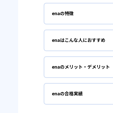
enaの特徴
01
ダブル学習
enaはこんな人におすすめ
enaの授業は、対面授業と映像
教師陣が対面授業を行う。授業の
都立中学受験と
小学生
っている。それに加え、自宅学習
られる。なお、対面授業と映像授
enaのメリット・デメリット
enaでは、作文などの試験があ
を行い、考える力・書く力の基礎
02
さまざまな
与えることで、さらに考える力・
どんなメリットがある？
enaは「小学部」「中学部」「
enaの合格実績
enaの最大のメリットは、授業
都立高校を目指
中学生
どさまざまなコースを用意してお
受ける対面授業とともに、自宅で
小論文や面接など、看護医療系入
テストでやり直して苦手な点を確
enaでは、部活動などで忙しい
enaの合格実績は？
いる点は、他にない魅力と言える
る。また、中学3年の夏までに中