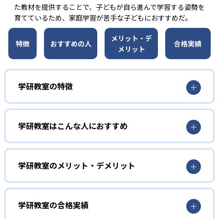
た教材を提供することで、子どもが自ら進んで学習する姿勢を
育てているため、家庭学習が苦手な子どもにおすすめだ。
メリット・デ
特徴
おすすめの人
合格実績
メリット
学研教室の特徴
01
3歳から高校生まで「無学年方式」で個別指導
学研教室はこんな人におすすめ
学研教室は、0･1･2歳から高校生までを対象として個別指導
勉強全体の底力を上げたい人向け
を行っている。学校の進度や学年にとらわれず、生徒の理
学研教室は、生徒の「わかった！」を重視する形で個別指
学研教室のメリット・デメリット
解度を最優先して学習を進める「無学年方式」を採用して
導を行っている。無理なく学習を進められるよう「無学年
いることが特徴だ。この「無学年方式」では、生徒が個々
方式」を採用しており、わからない問題がある場合は立ち
のペースで学習することができるため、一度立ち止まって
止まってじっくりと学習することができる。また、覚えた
わからないところをしっかり学習したり、余裕がある場合
学研教室の合格実績
知識の量などで測りやすい「見える力」だけでなく、学習
はどんどん先取り学習を進めたりすることも可能である。
に取り組む根気や意欲など「見えない力」の育成も重視。