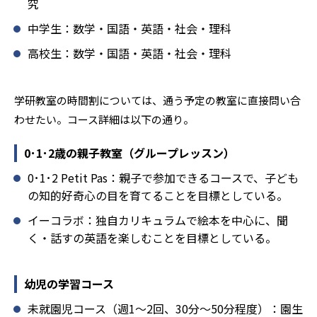
究
どんなデメリットがある？
中学生：数学・国語・英語・社会・理科
学研教室のデメリットとしては、基礎をより重視している
分、生徒によっては物足りなく感じる可能性がある点だろ
高校生：数学・国語・英語・社会・理科
う。相性が気になる場合は、近くの教室に問い合わせてみ
ることを推奨する。
学研教室の時間割については、通う予定の教室に直接問い合
わせたい。コース詳細は以下の通り。
0･1･2歳の親子教室（グループレッスン）
0･1･2 Petit Pas：親子で参加できるコースで、子ども
の知的好奇心の目を育てることを目標としている。
イーコラボ：独自カリキュラムで絵本を中心に、聞
く・話すの英語を楽しむことを目標としている。
幼児の学習コース
未就園児コース（週1～2回、30分～50分程度）：園生