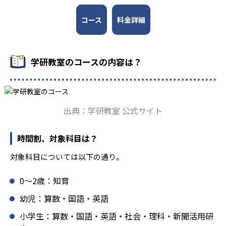
を図っている。進度が早い子供は先取り学習も可能だ。
固めから先取り学習まで対応している。算数と国語を重視
すると共に、幼児・小学校低学年から外国語活動の学習に
コース
料金詳細
も対応。中学校英語の準備や高校入試向けの英語力育成に
も対応している。
学研教室の先生は、研修会や勉強会で日々指導スキルを研
学研教室のコースの内容は？
鑽している。「子どもたちに学ぶ喜びを」「自信を」「生
きる力を」という理念のもとで生徒一人ひとりに向き合っ
ており、生徒それぞれの「できるところ」「良いところ」
を見つけて褒めるところから学習をスタートする。この指
出典：学研教室 公式サイト
導により生徒の「やる気」を引き出し、無理のない学習と
確実な学力向上を進めている。また講師は、最新の教育情
報にも精通しており、学習相談や教育相談、保護者とのコ
時間割、対象科目は？
ミュニケーションにも対応している。
対象科目については以下の通り。
学研教室では、楽しく生き生きと学ぶことも重視してい
る。人と人との触れ合いの中で学びを深めることにより、
0〜2歳：知育
知・情・意のバランスのとれた生徒の育成を推進。「教室
でのあいさつ」「くつ・かばんの整とん」といったしつけ
幼児：算数・国語・英語
面の指導も実施し、全人的な教育に取り組んでいる点も、
小学生：算数・国語・英語・社会・理科・新聞活用研
メリットと言えるだろう。