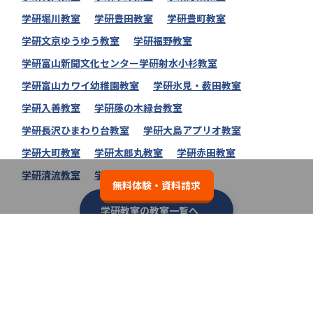
学研堀川教室
学研豊田教室
学研豊町教室
学研文京ゆうゆう教室
学研福野教室
学研富山新聞文化センター学研射水小杉教室
学研富山カワイ幼稚園教室
学研氷見・薮田教室
学研入善教室
学研藤の木緑台教室
学研長沢ひまわり台教室
学研大島アプリオ教室
学研大町教室
学研太郎丸教室
学研赤田教室
学研清流教室
学研清水町教室
無料体験・資料請求
学研教室の教室一覧へ
類似の塾ブランドを探す