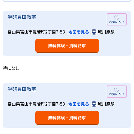
02
学研教室の合格実績は？
そのため、勉強全体の底力のようなものを向上させたい人
生徒それぞれに最適化された学習計画を設計
に向いている。
学研教室の合格実績は、公式サイトでは公開されていな
学研豊田教室
い。
算数（数学）と国語の基礎力を上げたい人向け
学研教室の個別指導では、生徒一人ひとりの学力／適性を
富山県富山市豊若町2丁目7-53
地図を見る
城川原駅
しっかり把握した上で学習の出発点を定め、生徒に最適化
学研教室では、算数（数学）と国語を全ての教科の基礎に
された学習計画を設計する。また、生徒それぞれに最適な
なるものと考え、その指導を重視している。算数（数学）
教材を提供すると共に、適切なアドバイスも実施。少しず
無料体験・資料請求
では筋道を立てて考える力の育成を、国語では全ての学力
つレベルアップするスモールステップの教材となっている
の土台となる「読む力」「書く力」の育成に力を入れてい
ので、つまずくことなく、無理なく無駄なく学習ができ
る。また、この2教科を切り離さず、くり返し学習と毎日の
る。「自分から進んで学習する」姿勢や態度の育成も重視
家庭学習で学習させている。そのため、算数（数学）と国
特になし
している。
語の基礎力を上げたい人に向いている。
03
長時間の勉強が苦手な人向け
出典：学研教室 公式サイト
学研豊田教室
週2回の教室学習と毎日の家庭学習
学研教室では、小学生については、1回の学習時間を30～
どんなメリットがある？
50分程度と設定している。この時間設定は、子どもが集中
学研教室では、週2回の教室学習と毎日の家庭学習（宿題学
富山県富山市豊若町2丁目7-53
地図を見る
城川原駅
学研教室が持つ最大のメリットは、学研の教材開発ノウハ
して学習できる時間が通常「学年×10分±10分」と考えら
習）の相乗効果を活かす形で生徒の学力向上を進める。週2
ウを結集して制作した学習教材を使用している点だ。この
れていることに由来するものだ。この限界を超えて勉強し
回の教室学習において指導者は、生徒の様子を観察しなが
無料体験・資料請求
教材は、学習指導要領の内容を全てカバーしており、学校
ても学習の効果は上がらないと学研教室は考え、単なる長
ら学習指導と学習管理を実施。教室学習日以外の日のため
の勉強がよくわかるというもの。基礎から応用まで、少し
時間学習よりくり返し学習の効果を重視している。そのた
に自宅学習用の教材も提供し、学習の習慣化と学力の定着
ずつステップアップしながら身につけることができ、基礎
め、長時間の勉強が苦手な人に向いている。