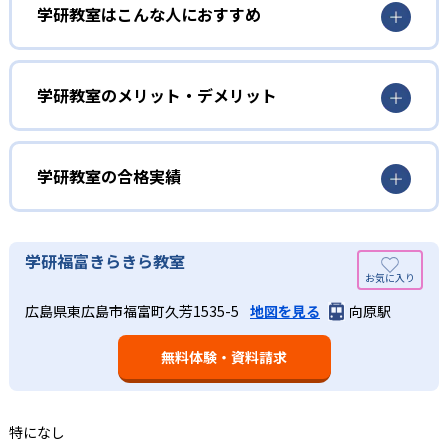
3歳から高校生まで「無学年方式」で個別指導
学研教室はこんな人におすすめ
学研教室は、0･1･2歳から高校生までを対象として個別指導
勉強全体の底力を上げたい人向け
を行っている。学校の進度や学年にとらわれず、生徒の理
学研教室は、生徒の「わかった！」を重視する形で個別指
学研教室のメリット・デメリット
解度を最優先して学習を進める「無学年方式」を採用して
導を行っている。無理なく学習を進められるよう「無学年
いることが特徴だ。この「無学年方式」では、生徒が個々
方式」を採用しており、わからない問題がある場合は立ち
のペースで学習することができるため、一度立ち止まって
止まってじっくりと学習することができる。また、覚えた
わからないところをしっかり学習したり、余裕がある場合
学研教室の合格実績
知識の量などで測りやすい「見える力」だけでなく、学習
はどんどん先取り学習を進めたりすることも可能である。
に取り組む根気や意欲など「見えない力」の育成も重視。
02
学研教室の合格実績は？
そのため、勉強全体の底力のようなものを向上させたい人
生徒それぞれに最適化された学習計画を設計
に向いている。
学研教室の合格実績は、公式サイトでは公開されていな
学研福富きらきら教室
い。
算数（数学）と国語の基礎力を上げたい人向け
学研教室の個別指導では、生徒一人ひとりの学力／適性を
広島県東広島市福富町久芳1535-5
地図を見る
向原駅
しっかり把握した上で学習の出発点を定め、生徒に最適化
学研教室では、算数（数学）と国語を全ての教科の基礎に
された学習計画を設計する。また、生徒それぞれに最適な
なるものと考え、その指導を重視している。算数（数学）
教材を提供すると共に、適切なアドバイスも実施。少しず
無料体験・資料請求
では筋道を立てて考える力の育成を、国語では全ての学力
つレベルアップするスモールステップの教材となっている
の土台となる「読む力」「書く力」の育成に力を入れてい
ので、つまずくことなく、無理なく無駄なく学習ができ
る。また、この2教科を切り離さず、くり返し学習と毎日の
る。「自分から進んで学習する」姿勢や態度の育成も重視
家庭学習で学習させている。そのため、算数（数学）と国
特になし
している。
語の基礎力を上げたい人に向いている。