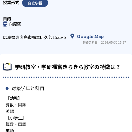
自立学習
向原駅
Google Map
広島県東広島市福富町久芳1535-5
最終更新日： 2024/05/30 15:27
学研教室・学研福富きらきら教室の特徴は？
対象学年と科目
【幼児】
算数・国語
英語
【小学生】
算数・国語
英語