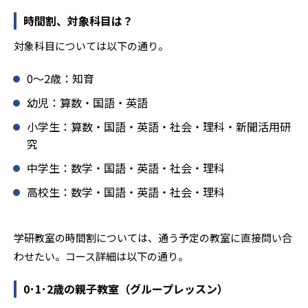
確実な学力向上を進めている。また講師は、最新の教育情
報にも精通しており、学習相談や教育相談、保護者とのコ
時間割、対象科目は？
ミュニケーションにも対応している。
対象科目については以下の通り。
学研教室では、楽しく生き生きと学ぶことも重視してい
る。人と人との触れ合いの中で学びを深めることにより、
0〜2歳：知育
知・情・意のバランスのとれた生徒の育成を推進。「教室
でのあいさつ」「くつ・かばんの整とん」といったしつけ
幼児：算数・国語・英語
面の指導も実施し、全人的な教育に取り組んでいる点も、
小学生：算数・国語・英語・社会・理科・新聞活用研
メリットと言えるだろう。
究
どんなデメリットがある？
中学生：数学・国語・英語・社会・理科
学研教室のデメリットとしては、基礎をより重視している
分、生徒によっては物足りなく感じる可能性がある点だろ
高校生：数学・国語・英語・社会・理科
う。相性が気になる場合は、近くの教室に問い合わせてみ
ることを推奨する。
学研教室の時間割については、通う予定の教室に直接問い合
わせたい。コース詳細は以下の通り。
0･1･2歳の親子教室（グループレッスン）