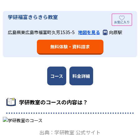
03
長時間の勉強が苦手な人向け
出典：学研教室 公式サイト
学研福富きらきら教室
週2回の教室学習と毎日の家庭学習
学研教室では、小学生については、1回の学習時間を30～
どんなメリットがある？
50分程度と設定している。この時間設定は、子どもが集中
学研教室では、週2回の教室学習と毎日の家庭学習（宿題学
広島県東広島市福富町久芳1535-5
地図を見る
向原駅
学研教室が持つ最大のメリットは、学研の教材開発ノウハ
して学習できる時間が通常「学年×10分±10分」と考えら
習）の相乗効果を活かす形で生徒の学力向上を進める。週2
ウを結集して制作した学習教材を使用している点だ。この
れていることに由来するものだ。この限界を超えて勉強し
回の教室学習において指導者は、生徒の様子を観察しなが
無料体験・資料請求
教材は、学習指導要領の内容を全てカバーしており、学校
ても学習の効果は上がらないと学研教室は考え、単なる長
ら学習指導と学習管理を実施。教室学習日以外の日のため
の勉強がよくわかるというもの。基礎から応用まで、少し
時間学習よりくり返し学習の効果を重視している。そのた
に自宅学習用の教材も提供し、学習の習慣化と学力の定着
ずつステップアップしながら身につけることができ、基礎
め、長時間の勉強が苦手な人に向いている。
を図っている。進度が早い子供は先取り学習も可能だ。
固めから先取り学習まで対応している。算数と国語を重視
すると共に、幼児・小学校低学年から外国語活動の学習に
コース
料金詳細
も対応。中学校英語の準備や高校入試向けの英語力育成に
も対応している。
学研教室の先生は、研修会や勉強会で日々指導スキルを研
学研教室のコースの内容は？
鑽している。「子どもたちに学ぶ喜びを」「自信を」「生
きる力を」という理念のもとで生徒一人ひとりに向き合っ
ており、生徒それぞれの「できるところ」「良いところ」
を見つけて褒めるところから学習をスタートする。この指
出典：学研教室 公式サイト
導により生徒の「やる気」を引き出し、無理のない学習と