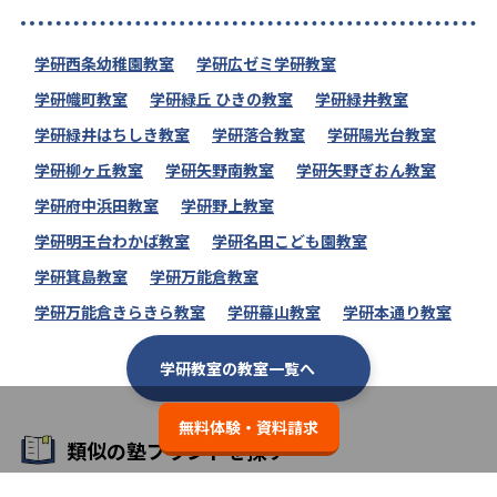
学研西条幼稚園教室
学研広ゼミ学研教室
学研幟町教室
学研緑丘 ひきの教室
学研緑井教室
学研緑井はちしき教室
学研落合教室
学研陽光台教室
学研柳ヶ丘教室
学研矢野南教室
学研矢野ぎおん教室
学研府中浜田教室
学研野上教室
学研明王台わかば教室
学研名田こども園教室
学研箕島教室
学研万能倉教室
学研万能倉きらきら教室
学研幕山教室
学研本通り教室
学研教室の教室一覧へ
無料体験・資料請求
類似の塾ブランドを探す