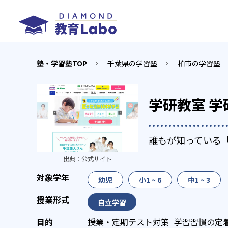
塾・学習塾TOP
千葉県の学習塾
柏市の学習塾
学研教室 学
誰もが知っている
出典：
公式サイト
幼児
小1 ~ 6
中1 ~ 3
自立学習
授業・定期テスト対策
学習習慣の定