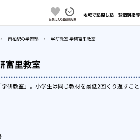
地域で塾探し
塾一覧
個別指導
南柏駅の学習塾
学研教室 学研富里教室
研富里教室
「学研教室」。小学生は同じ教材を最低2回くり返すこと
着