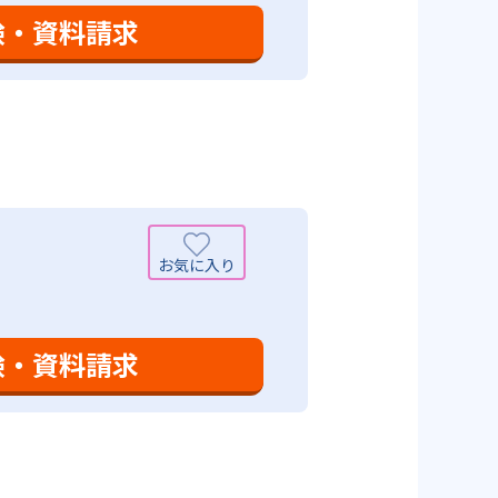
も対応している。
験・資料請求
設定は、子どもが集中して学習でき
て勉強しても学習の効果は上がらな
めることにより、知・情・意のバ
時間の勉強が苦手な人に向いてい
つけ面の指導も実施し、全人的な
可能性がある点だろう。相性が気
験・資料請求