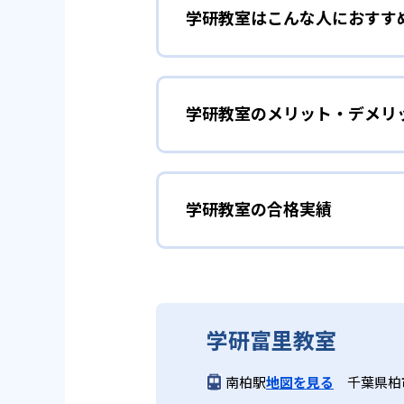
学研教室はこんな人におすす
学研教室は、0･1･2歳から高
先して学習を進める「無学年方式
勉強全体の底力を上げたい
ができるため、一度立ち止まって
ことも可能である。
学研教室のメリット・デメリ
学研教室は、生徒の「わかった！
しており、わからない問題がある
02
生徒それぞ
「見える力」だけでなく、学習に
どんなメリットがある？
を向上させたい人に向いている。
学研教室の個別指導では、生徒一
学研教室の合格実績
学研教室が持つ最大のメリットは
画を設計する。また、生徒それぞ
算数（数学）と国語の基礎
教材を使用している点だ。この教
ルステップの教材となっているの
ら応用まで、少しずつステップア
学研教室の合格実績は？
度の育成も重視している。
重視すると共に、幼児・小学校低
学研教室では、算数（数学）と国
ている。
てて考える力の育成を、国語では
学研教室の合格実績は、公式サイ
り離さず、くり返し学習と毎日の
03
週2回の教
学研富里教室
る。
学研教室の先生は、研修会や勉強
いう理念のもとで生徒一人ひとり
学研教室では、週2回の教室学習
南柏駅
地図を見る
千葉県柏
ら学習をスタートする。この指導
長時間の勉強が苦手な人向
習において指導者は、生徒の様子