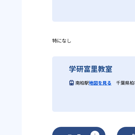
は、最新の教育情報にも精通して
供し、学習の習慣化と学力の定着
学研教室では、小学生については
る時間が通常「学年×10分±1
学研教室では、楽しく生き生きと
いと学研教室は考え、単なる長時
ランスのとれた生徒の育成を推進
る。
教育に取り組んでいる点も、メリ
特になし
どんなデメリットがある？
学研富里教室
学研教室のデメリットとしては、
になる場合は、近くの教室に問い
南柏駅
地図を見る
千葉県柏