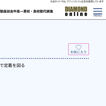
塾
座談会
中高一貫校・高校
塾代調査
で定着を図る