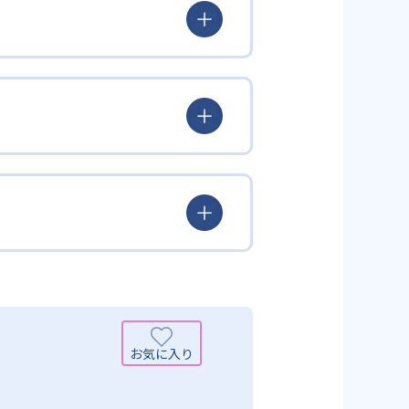
とらわれず、生徒の理解度を最優
徒が個々のペースで学習すること
んどん先取り学習を進めたりする
られるよう「無学年方式」を採用
覚えた知識の量などで測りやすい
め、勉強全体の底力のようなもの
出典：学研教室 公式サイト
定め、生徒に最適化された学習計
少しずつレベルアップするスモー
がよくわかるというもの。基礎か
分から進んで学習する」姿勢や態
まで対応している。算数と国語を
入試向けの英語力育成にも対応し
いる。算数（数学）では筋道を立
れている。また、この2教科を切
基礎力を上げたい人に向いてい
を」「自信を」「生きる力を」と
ころ」を見つけて褒めるところか
学力向上を進める。週2回の教室学
学力向上を進めている。また講師
日のために自宅学習用の教材も提