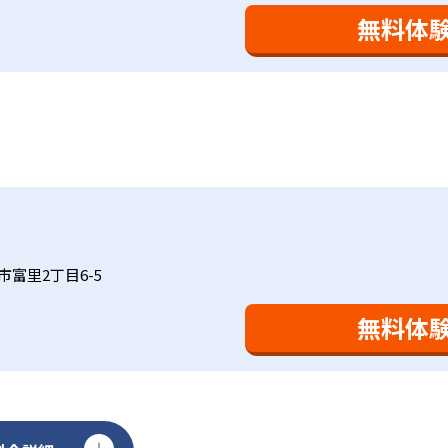
おり、学習相談や教育相談、保護者とのコミュニケーションに
を図っている。進度が早い子供は先取り学習も可能だ。
無料体
、1回の学習時間を30～50分程度と設定している。この時間
0分」と考えられていることに由来するものだ。この限界を超え
学ぶことも重視している。人と人との触れ合いの中で学びを深
間学習よりくり返し学習の効果を重視している。そのため、長
。「教室でのあいさつ」「くつ・かばんの整とん」といったし
ットと言えるだろう。
基礎をより重視している分、生徒によっては物足りなく感じる
合わせてみることを推奨する。
市富里2丁目6-5
無料体