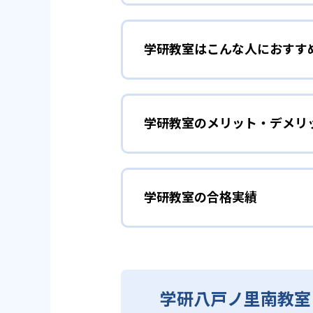
01
3歳から高
学研教室はこんな人におすす
学研教室は、0･1･2歳から高
先して学習を進める「無学年方式
勉強全体の底力を上げたい
ができるため、一度立ち止まって
ことも可能である。
学研教室のメリット・デメリ
学研教室は、生徒の「わかった！
しており、わからない問題がある
02
生徒それぞ
「見える力」だけでなく、学習に
どんなメリットがある？
を向上させたい人に向いている。
学研教室の個別指導では、生徒一
学研教室の合格実績
学研教室が持つ最大のメリットは
画を設計する。また、生徒それぞ
算数（数学）と国語の基礎
教材を使用している点だ。この教
ルステップの教材となっているの
ら応用まで、少しずつステップア
学研教室の合格実績は？
度の育成も重視している。
重視すると共に、幼児・小学校低
学研教室では、算数（数学）と国
ている。
てて考える力の育成を、国語では
学研教室の合格実績は、公式サイ
り離さず、くり返し学習と毎日の
03
週2回の教
学研八戸ノ里南教室
る。
学研教室の先生は、研修会や勉強