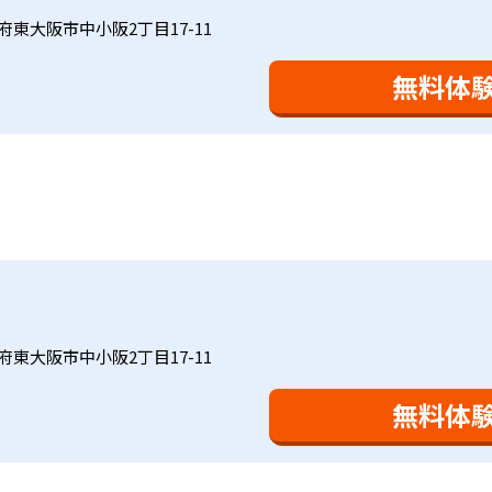
に向き合っており、生徒それぞれの「できるところ」「良いと
と毎日の家庭学習（宿題学習）の相乗効果を活かす形で生徒の
府東大阪市中小阪2丁目17-11
により生徒の「やる気」を引き出し、無理のない学習と確実な
け
を観察しながら学習指導と学習管理を実施。教室学習日以外の
おり、学習相談や教育相談、保護者とのコミュニケーションに
を図っている。進度が早い子供は先取り学習も可能だ。
無料体
、1回の学習時間を30～50分程度と設定している。この時間
0分」と考えられていることに由来するものだ。この限界を超え
学ぶことも重視している。人と人との触れ合いの中で学びを深
間学習よりくり返し学習の効果を重視している。そのため、長
。「教室でのあいさつ」「くつ・かばんの整とん」といったし
ットと言えるだろう。
基礎をより重視している分、生徒によっては物足りなく感じる
合わせてみることを推奨する。
府東大阪市中小阪2丁目17-11
無料体