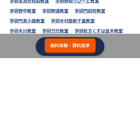
学研友渕分校前教室
学研野田りぴーと教室
学研野中教室
学研野遠教室
学研門前町教室
学研門真小路教室
学研木村塾新千里教室
学研木川教室
学研万代教室
学研枚方くずは並木教室
無料体験・資料請求
学研教室の教室一覧へ
類似の塾ブランドを探す
個別教室のトライ
3.7
無料体験・資料請求