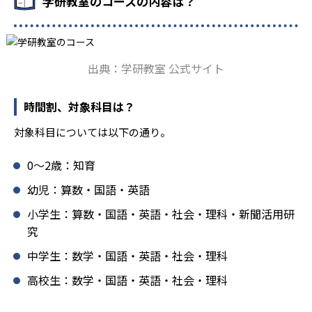
学研教室のコースの内容は？
鑽している。「子どもたちに学ぶ喜びを」「自信を」「生
きる力を」という理念のもとで生徒一人ひとりに向き合っ
ており、生徒それぞれの「できるところ」「良いところ」
を見つけて褒めるところから学習をスタートする。この指
出典：学研教室 公式サイト
導により生徒の「やる気」を引き出し、無理のない学習と
確実な学力向上を進めている。また講師は、最新の教育情
報にも精通しており、学習相談や教育相談、保護者とのコ
時間割、対象科目は？
ミュニケーションにも対応している。
対象科目については以下の通り。
学研教室では、楽しく生き生きと学ぶことも重視してい
る。人と人との触れ合いの中で学びを深めることにより、
0〜2歳：知育
知・情・意のバランスのとれた生徒の育成を推進。「教室
でのあいさつ」「くつ・かばんの整とん」といったしつけ
幼児：算数・国語・英語
面の指導も実施し、全人的な教育に取り組んでいる点も、
小学生：算数・国語・英語・社会・理科・新聞活用研
メリットと言えるだろう。
究
どんなデメリットがある？
中学生：数学・国語・英語・社会・理科
学研教室のデメリットとしては、基礎をより重視している
分、生徒によっては物足りなく感じる可能性がある点だろ
高校生：数学・国語・英語・社会・理科
う。相性が気になる場合は、近くの教室に問い合わせてみ
ることを推奨する。