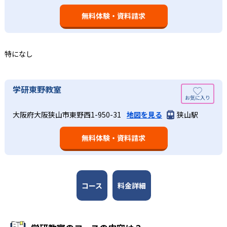
された学習計画を設計する。また、生徒それぞれに最適な
なるものと考え、その指導を重視している。算数（数学）
教材を提供すると共に、適切なアドバイスも実施。少しず
無料体験・資料請求
では筋道を立てて考える力の育成を、国語では全ての学力
つレベルアップするスモールステップの教材となっている
の土台となる「読む力」「書く力」の育成に力を入れてい
ので、つまずくことなく、無理なく無駄なく学習ができ
る。また、この2教科を切り離さず、くり返し学習と毎日の
る。「自分から進んで学習する」姿勢や態度の育成も重視
家庭学習で学習させている。そのため、算数（数学）と国
特になし
している。
語の基礎力を上げたい人に向いている。
03
長時間の勉強が苦手な人向け
出典：学研教室 公式サイト
学研東野教室
週2回の教室学習と毎日の家庭学習
学研教室では、小学生については、1回の学習時間を30～
どんなメリットがある？
50分程度と設定している。この時間設定は、子どもが集中
学研教室では、週2回の教室学習と毎日の家庭学習（宿題学
大阪府大阪狭山市東野西1-950-31
地図を見る
狭山駅
学研教室が持つ最大のメリットは、学研の教材開発ノウハ
して学習できる時間が通常「学年×10分±10分」と考えら
習）の相乗効果を活かす形で生徒の学力向上を進める。週2
ウを結集して制作した学習教材を使用している点だ。この
れていることに由来するものだ。この限界を超えて勉強し
回の教室学習において指導者は、生徒の様子を観察しなが
無料体験・資料請求
教材は、学習指導要領の内容を全てカバーしており、学校
ても学習の効果は上がらないと学研教室は考え、単なる長
ら学習指導と学習管理を実施。教室学習日以外の日のため
の勉強がよくわかるというもの。基礎から応用まで、少し
時間学習よりくり返し学習の効果を重視している。そのた
に自宅学習用の教材も提供し、学習の習慣化と学力の定着
ずつステップアップしながら身につけることができ、基礎
め、長時間の勉強が苦手な人に向いている。
を図っている。進度が早い子供は先取り学習も可能だ。
固めから先取り学習まで対応している。算数と国語を重視
すると共に、幼児・小学校低学年から外国語活動の学習に
コース
料金詳細
も対応。中学校英語の準備や高校入試向けの英語力育成に
も対応している。
学研教室の先生は、研修会や勉強会で日々指導スキルを研