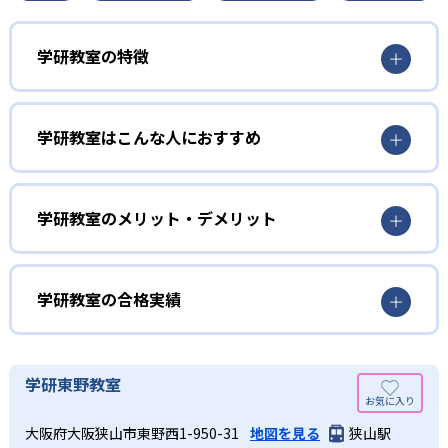
学研教室の特徴
01
3歳から高校生まで「無学年方式」で個別指導
学研教室はこんな人におすすめ
学研教室は、0･1･2歳から高校生までを対象として個別指導
勉強全体の底力を上げたい人向け
を行っている。学校の進度や学年にとらわれず、生徒の理
学研教室は、生徒の「わかった！」を重視する形で個別指
学研教室のメリット・デメリット
解度を最優先して学習を進める「無学年方式」を採用して
導を行っている。無理なく学習を進められるよう「無学年
いることが特徴だ。この「無学年方式」では、生徒が個々
方式」を採用しており、わからない問題がある場合は立ち
のペースで学習することができるため、一度立ち止まって
止まってじっくりと学習することができる。また、覚えた
わからないところをしっかり学習したり、余裕がある場合
学研教室の合格実績
知識の量などで測りやすい「見える力」だけでなく、学習
はどんどん先取り学習を進めたりすることも可能である。
に取り組む根気や意欲など「見えない力」の育成も重視。
02
学研教室の合格実績は？
そのため、勉強全体の底力のようなものを向上させたい人
生徒それぞれに最適化された学習計画を設計
に向いている。
学研教室の合格実績は、公式サイトでは公開されていな
学研東野教室
い。
算数（数学）と国語の基礎力を上げたい人向け
学研教室の個別指導では、生徒一人ひとりの学力／適性を
大阪府大阪狭山市東野西1-950-31
地図を見る
狭山駅
しっかり把握した上で学習の出発点を定め、生徒に最適化
学研教室では、算数（数学）と国語を全ての教科の基礎に