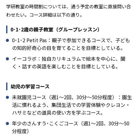
学研教室の時間割については、通う予定の教室に直接問い合
わせたい。コース詳細は以下の通り。
0･1･2歳の親子教室（グループレッスン）
0･1･2 Petit Pas：親子で参加できるコースで、子ども
の知的好奇心の目を育てることを目標としている。
イーコラボ：独自カリキュラムで絵本を中心に、聞
く・話すの英語を楽しむことを目標としている。
幼児の学習コース
未就園児コース（週1～2回、30分～50分程度）：園生
活に慣れるよう、集団生活での学習体験やクレヨン・
ハサミなどの道具の使い方を学ぶコース。
年少のさんすう･こくごコース（週1～2回、30分～50
分程度）