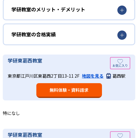
を行っている。学校の進度や学年にとらわれず、生徒の理
学研教室は、生徒の「わかった！」を重視する形で個別指
学研教室のメリット・デメリット
解度を最優先して学習を進める「無学年方式」を採用して
導を行っている。無理なく学習を進められるよう「無学年
いることが特徴だ。この「無学年方式」では、生徒が個々
方式」を採用しており、わからない問題がある場合は立ち
のペースで学習することができるため、一度立ち止まって
止まってじっくりと学習することができる。また、覚えた
わからないところをしっかり学習したり、余裕がある場合
学研教室の合格実績
知識の量などで測りやすい「見える力」だけでなく、学習
はどんどん先取り学習を進めたりすることも可能である。
に取り組む根気や意欲など「見えない力」の育成も重視。
02
学研教室の合格実績は？
そのため、勉強全体の底力のようなものを向上させたい人
生徒それぞれに最適化された学習計画を設計
に向いている。
学研教室の合格実績は、公式サイトでは公開されていな
学研東葛西教室
い。
算数（数学）と国語の基礎力を上げたい人向け
学研教室の個別指導では、生徒一人ひとりの学力／適性を
東京都江戸川区東葛西2丁目13-11 2F
地図を見る
葛西駅
しっかり把握した上で学習の出発点を定め、生徒に最適化
学研教室では、算数（数学）と国語を全ての教科の基礎に
された学習計画を設計する。また、生徒それぞれに最適な
なるものと考え、その指導を重視している。算数（数学）
教材を提供すると共に、適切なアドバイスも実施。少しず
無料体験・資料請求
では筋道を立てて考える力の育成を、国語では全ての学力
つレベルアップするスモールステップの教材となっている
の土台となる「読む力」「書く力」の育成に力を入れてい
ので、つまずくことなく、無理なく無駄なく学習ができ
る。また、この2教科を切り離さず、くり返し学習と毎日の
る。「自分から進んで学習する」姿勢や態度の育成も重視
家庭学習で学習させている。そのため、算数（数学）と国
特になし
している。
語の基礎力を上げたい人に向いている。
03
長時間の勉強が苦手な人向け
出典：学研教室 公式サイト
学研東葛西教室
週2回の教室学習と毎日の家庭学習