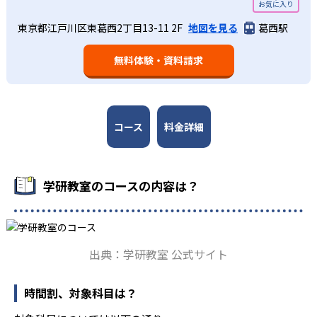
学研教室では、小学生については、1回の学習時間を30～
どんなメリットがある？
50分程度と設定している。この時間設定は、子どもが集中
学研教室では、週2回の教室学習と毎日の家庭学習（宿題学
東京都江戸川区東葛西2丁目13-11 2F
地図を見る
葛西駅
学研教室が持つ最大のメリットは、学研の教材開発ノウハ
して学習できる時間が通常「学年×10分±10分」と考えら
習）の相乗効果を活かす形で生徒の学力向上を進める。週2
ウを結集して制作した学習教材を使用している点だ。この
れていることに由来するものだ。この限界を超えて勉強し
回の教室学習において指導者は、生徒の様子を観察しなが
無料体験・資料請求
教材は、学習指導要領の内容を全てカバーしており、学校
ても学習の効果は上がらないと学研教室は考え、単なる長
ら学習指導と学習管理を実施。教室学習日以外の日のため
の勉強がよくわかるというもの。基礎から応用まで、少し
時間学習よりくり返し学習の効果を重視している。そのた
に自宅学習用の教材も提供し、学習の習慣化と学力の定着
ずつステップアップしながら身につけることができ、基礎
め、長時間の勉強が苦手な人に向いている。
を図っている。進度が早い子供は先取り学習も可能だ。
固めから先取り学習まで対応している。算数と国語を重視
すると共に、幼児・小学校低学年から外国語活動の学習に
コース
料金詳細
も対応。中学校英語の準備や高校入試向けの英語力育成に
も対応している。
学研教室の先生は、研修会や勉強会で日々指導スキルを研
学研教室のコースの内容は？
鑽している。「子どもたちに学ぶ喜びを」「自信を」「生
きる力を」という理念のもとで生徒一人ひとりに向き合っ
ており、生徒それぞれの「できるところ」「良いところ」
を見つけて褒めるところから学習をスタートする。この指
出典：学研教室 公式サイト
導により生徒の「やる気」を引き出し、無理のない学習と
確実な学力向上を進めている。また講師は、最新の教育情
報にも精通しており、学習相談や教育相談、保護者とのコ
時間割、対象科目は？
ミュニケーションにも対応している。