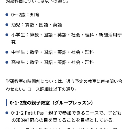
対象科目については以下の通り。
学研教室では、楽しく生き生きと学ぶことも重視してい
る。人と人との触れ合いの中で学びを深めることにより、
0〜2歳：知育
知・情・意のバランスのとれた生徒の育成を推進。「教室
でのあいさつ」「くつ・かばんの整とん」といったしつけ
幼児：算数・国語・英語
面の指導も実施し、全人的な教育に取り組んでいる点も、
小学生：算数・国語・英語・社会・理科・新聞活用研
メリットと言えるだろう。
究
どんなデメリットがある？
中学生：数学・国語・英語・社会・理科
学研教室のデメリットとしては、基礎をより重視している
分、生徒によっては物足りなく感じる可能性がある点だろ
高校生：数学・国語・英語・社会・理科
う。相性が気になる場合は、近くの教室に問い合わせてみ
ることを推奨する。
学研教室の時間割については、通う予定の教室に直接問い合
わせたい。コース詳細は以下の通り。
0･1･2歳の親子教室（グループレッスン）
0･1･2 Petit Pas：親子で参加できるコースで、子ども
の知的好奇心の目を育てることを目標としている。