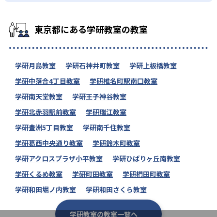
東京都にある学研教室の教室
学研月島教室
学研石神井町教室
学研上板橋教室
学研中落合4丁目教室
学研椎名町駅南口教室
学研南天堂教室
学研王子神谷教室
学研北赤羽駅前教室
学研瑞江教室
学研豊洲5丁目教室
学研南千住教室
学研葛西中央通り教室
学研鈴木町教室
学研アクロスプラザ小平教室
学研ひばりヶ丘南教室
学研くるめ教室
学研町田教室
学研椚田町教室
学研和田堀ノ内教室
学研和田さくら教室
学研教室の教室一覧へ