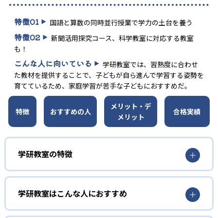
特徴
01
国語と算数の同時並行授業で学力の土台を養う
特徴
02
新聞活用探究コース、科学教室に対応する教室
も！
こんな人に向いている
学研教室では、習熟度に合わせ
た教材を提供することで、子どもが自ら進んで学習する姿勢を
育てているため、家庭学習が苦手な子どもにおすすめだ。
メリット・デ
特徴
おすすめの人
合格実績
メリット
学研教室の特徴
01
3歳から高校生まで「無学年方式」で個別指導
学研教室はこんな人におすすめ
学研教室は、0･1･2歳から高校生までを対象として個別指導
勉強全体の底力を上げたい人向け