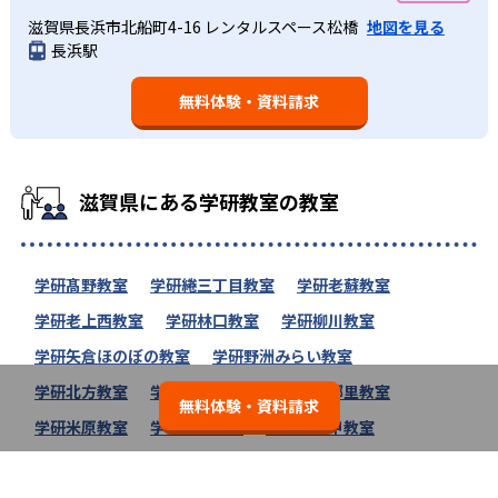
滋賀県長浜市北船町4-16 レンタルスペース松橋
地図を見る
長浜駅
無料体験・資料請求
滋賀県にある学研教室の教室
学研髙野教室
学研綣三丁目教室
学研老蘇教室
学研老上西教室
学研林口教室
学研柳川教室
学研矢倉ほのぼの教室
学研野洲みらい教室
学研北方教室
学研北小前教室
学研北郷里教室
無料体験・資料請求
学研米原教室
学研平田教室
学研冨波甲教室
学研浜大津教室
学研百済寺教室
学研彦根城西教室
学研鳩の森教室
学研八条教室
学研馬場教室