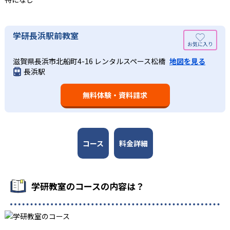
03
長時間の勉強が苦手な人向け
出典：学研教室 公式サイト
週2回の教室学習と毎日の家庭学習
学研教室では、小学生については、1回の学習時間を30～
どんなメリットがある？
学研長浜駅前教室
50分程度と設定している。この時間設定は、子どもが集中
学研教室では、週2回の教室学習と毎日の家庭学習（宿題学
学研教室が持つ最大のメリットは、学研の教材開発ノウハ
して学習できる時間が通常「学年×10分±10分」と考えら
習）の相乗効果を活かす形で生徒の学力向上を進める。週2
滋賀県長浜市北船町4-16 レンタルスペース松橋
地図を見る
ウを結集して制作した学習教材を使用している点だ。この
れていることに由来するものだ。この限界を超えて勉強し
長浜駅
回の教室学習において指導者は、生徒の様子を観察しなが
教材は、学習指導要領の内容を全てカバーしており、学校
ても学習の効果は上がらないと学研教室は考え、単なる長
ら学習指導と学習管理を実施。教室学習日以外の日のため
の勉強がよくわかるというもの。基礎から応用まで、少し
時間学習よりくり返し学習の効果を重視している。そのた
に自宅学習用の教材も提供し、学習の習慣化と学力の定着
無料体験・資料請求
ずつステップアップしながら身につけることができ、基礎
め、長時間の勉強が苦手な人に向いている。
を図っている。進度が早い子供は先取り学習も可能だ。
固めから先取り学習まで対応している。算数と国語を重視
すると共に、幼児・小学校低学年から外国語活動の学習に
も対応。中学校英語の準備や高校入試向けの英語力育成に
も対応している。
コース
料金詳細
学研教室の先生は、研修会や勉強会で日々指導スキルを研
鑽している。「子どもたちに学ぶ喜びを」「自信を」「生
きる力を」という理念のもとで生徒一人ひとりに向き合っ
学研教室のコースの内容は？
ており、生徒それぞれの「できるところ」「良いところ」
を見つけて褒めるところから学習をスタートする。この指
導により生徒の「やる気」を引き出し、無理のない学習と
確実な学力向上を進めている。また講師は、最新の教育情