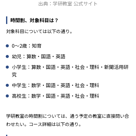
出典：学研教室 公式サイト
報にも精通しており、学習相談や教育相談、保護者とのコ
ミュニケーションにも対応している。
時間割、対象科目は？
学研教室では、楽しく生き生きと学ぶことも重視してい
る。人と人との触れ合いの中で学びを深めることにより、
対象科目については以下の通り。
知・情・意のバランスのとれた生徒の育成を推進。「教室
でのあいさつ」「くつ・かばんの整とん」といったしつけ
0〜2歳：知育
面の指導も実施し、全人的な教育に取り組んでいる点も、
メリットと言えるだろう。
幼児：算数・国語・英語
どんなデメリットがある？
小学生：算数・国語・英語・社会・理科・新聞活用研
究
学研教室のデメリットとしては、基礎をより重視している
分、生徒によっては物足りなく感じる可能性がある点だろ
中学生：数学・国語・英語・社会・理科
う。相性が気になる場合は、近くの教室に問い合わせてみ
高校生：数学・国語・英語・社会・理科
ることを推奨する。
学研教室の時間割については、通う予定の教室に直接問い合
わせたい。コース詳細は以下の通り。