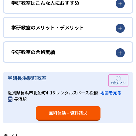
3歳から高校生まで「無学年方式」で個別指導
学研教室はこんな人におすすめ
学研教室は、0･1･2歳から高校生までを対象として個別指導
勉強全体の底力を上げたい人向け
を行っている。学校の進度や学年にとらわれず、生徒の理
学研教室は、生徒の「わかった！」を重視する形で個別指
学研教室のメリット・デメリット
解度を最優先して学習を進める「無学年方式」を採用して
導を行っている。無理なく学習を進められるよう「無学年
いることが特徴だ。この「無学年方式」では、生徒が個々
方式」を採用しており、わからない問題がある場合は立ち
のペースで学習することができるため、一度立ち止まって
止まってじっくりと学習することができる。また、覚えた
わからないところをしっかり学習したり、余裕がある場合
学研教室の合格実績
知識の量などで測りやすい「見える力」だけでなく、学習
はどんどん先取り学習を進めたりすることも可能である。
に取り組む根気や意欲など「見えない力」の育成も重視。
02
学研教室の合格実績は？
そのため、勉強全体の底力のようなものを向上させたい人
生徒それぞれに最適化された学習計画を設計
に向いている。
学研教室の合格実績は、公式サイトでは公開されていな
学研長浜駅前教室
い。
算数（数学）と国語の基礎力を上げたい人向け
学研教室の個別指導では、生徒一人ひとりの学力／適性を
滋賀県長浜市北船町4-16 レンタルスペース松橋
地図を見る
しっかり把握した上で学習の出発点を定め、生徒に最適化
学研教室では、算数（数学）と国語を全ての教科の基礎に
長浜駅
された学習計画を設計する。また、生徒それぞれに最適な
なるものと考え、その指導を重視している。算数（数学）
教材を提供すると共に、適切なアドバイスも実施。少しず
では筋道を立てて考える力の育成を、国語では全ての学力
つレベルアップするスモールステップの教材となっている
無料体験・資料請求
の土台となる「読む力」「書く力」の育成に力を入れてい
ので、つまずくことなく、無理なく無駄なく学習ができ
る。また、この2教科を切り離さず、くり返し学習と毎日の
る。「自分から進んで学習する」姿勢や態度の育成も重視
家庭学習で学習させている。そのため、算数（数学）と国
している。
語の基礎力を上げたい人に向いている。
特になし