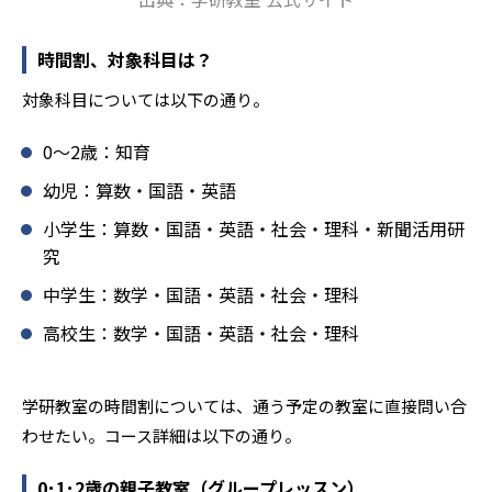
導により生徒の「やる気」を引き出し、無理のない学習と
確実な学力向上を進めている。また講師は、最新の教育情
報にも精通しており、学習相談や教育相談、保護者とのコ
時間割、対象科目は？
ミュニケーションにも対応している。
対象科目については以下の通り。
学研教室では、楽しく生き生きと学ぶことも重視してい
る。人と人との触れ合いの中で学びを深めることにより、
0〜2歳：知育
知・情・意のバランスのとれた生徒の育成を推進。「教室
でのあいさつ」「くつ・かばんの整とん」といったしつけ
幼児：算数・国語・英語
面の指導も実施し、全人的な教育に取り組んでいる点も、
小学生：算数・国語・英語・社会・理科・新聞活用研
メリットと言えるだろう。
究
どんなデメリットがある？
中学生：数学・国語・英語・社会・理科
学研教室のデメリットとしては、基礎をより重視している
分、生徒によっては物足りなく感じる可能性がある点だろ
高校生：数学・国語・英語・社会・理科
う。相性が気になる場合は、近くの教室に問い合わせてみ
ることを推奨する。
学研教室の時間割については、通う予定の教室に直接問い合
わせたい。コース詳細は以下の通り。
0･1･2歳の親子教室（グループレッスン）