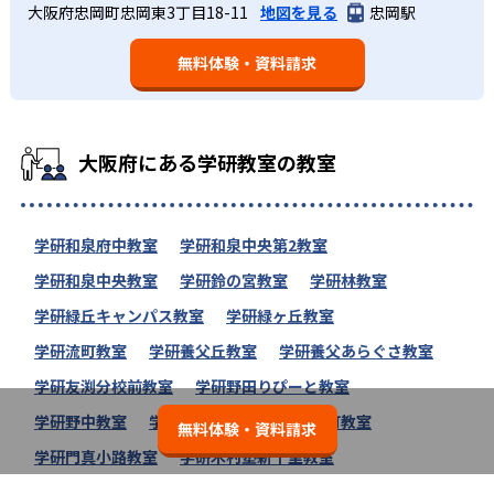
大阪府忠岡町忠岡東3丁目18-11
地図を見る
忠岡駅
無料体験・資料請求
大阪府にある学研教室の教室
学研和泉府中教室
学研和泉中央第2教室
学研和泉中央教室
学研鈴の宮教室
学研林教室
学研緑丘キャンパス教室
学研緑ヶ丘教室
学研流町教室
学研養父丘教室
学研養父あらぐさ教室
学研友渕分校前教室
学研野田りぴーと教室
学研野中教室
学研野遠教室
学研門前町教室
無料体験・資料請求
学研門真小路教室
学研木村塾新千里教室
学研木川教室
学研枚方くずは並木教室