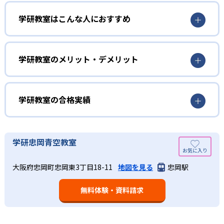
01
3歳から高校生まで「無学年方式」で個別指導
学研教室はこんな人におすすめ
学研教室は、0･1･2歳から高校生までを対象として個別指導
勉強全体の底力を上げたい人向け
を行っている。学校の進度や学年にとらわれず、生徒の理
学研教室は、生徒の「わかった！」を重視する形で個別指
学研教室のメリット・デメリット
解度を最優先して学習を進める「無学年方式」を採用して
導を行っている。無理なく学習を進められるよう「無学年
いることが特徴だ。この「無学年方式」では、生徒が個々
方式」を採用しており、わからない問題がある場合は立ち
のペースで学習することができるため、一度立ち止まって
止まってじっくりと学習することができる。また、覚えた
わからないところをしっかり学習したり、余裕がある場合
学研教室の合格実績
知識の量などで測りやすい「見える力」だけでなく、学習
はどんどん先取り学習を進めたりすることも可能である。
に取り組む根気や意欲など「見えない力」の育成も重視。
02
学研教室の合格実績は？
そのため、勉強全体の底力のようなものを向上させたい人
生徒それぞれに最適化された学習計画を設計
に向いている。
学研教室の合格実績は、公式サイトでは公開されていな
学研忠岡青空教室
い。
算数（数学）と国語の基礎力を上げたい人向け
学研教室の個別指導では、生徒一人ひとりの学力／適性を
大阪府忠岡町忠岡東3丁目18-11
地図を見る
忠岡駅
しっかり把握した上で学習の出発点を定め、生徒に最適化
学研教室では、算数（数学）と国語を全ての教科の基礎に
された学習計画を設計する。また、生徒それぞれに最適な
なるものと考え、その指導を重視している。算数（数学）
教材を提供すると共に、適切なアドバイスも実施。少しず
無料体験・資料請求
では筋道を立てて考える力の育成を、国語では全ての学力
つレベルアップするスモールステップの教材となっている
の土台となる「読む力」「書く力」の育成に力を入れてい
ので、つまずくことなく、無理なく無駄なく学習ができ
る。また、この2教科を切り離さず、くり返し学習と毎日の
る。「自分から進んで学習する」姿勢や態度の育成も重視
家庭学習で学習させている。そのため、算数（数学）と国