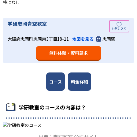
特になし
している。
語の基礎力を上げたい人に向いている。
03
長時間の勉強が苦手な人向け
出典：学研教室 公式サイト
学研忠岡青空教室
週2回の教室学習と毎日の家庭学習
学研教室では、小学生については、1回の学習時間を30～
どんなメリットがある？
50分程度と設定している。この時間設定は、子どもが集中
学研教室では、週2回の教室学習と毎日の家庭学習（宿題学
大阪府忠岡町忠岡東3丁目18-11
地図を見る
忠岡駅
学研教室が持つ最大のメリットは、学研の教材開発ノウハ
して学習できる時間が通常「学年×10分±10分」と考えら
習）の相乗効果を活かす形で生徒の学力向上を進める。週2
ウを結集して制作した学習教材を使用している点だ。この
れていることに由来するものだ。この限界を超えて勉強し
回の教室学習において指導者は、生徒の様子を観察しなが
無料体験・資料請求
教材は、学習指導要領の内容を全てカバーしており、学校
ても学習の効果は上がらないと学研教室は考え、単なる長
ら学習指導と学習管理を実施。教室学習日以外の日のため
の勉強がよくわかるというもの。基礎から応用まで、少し
時間学習よりくり返し学習の効果を重視している。そのた
に自宅学習用の教材も提供し、学習の習慣化と学力の定着
ずつステップアップしながら身につけることができ、基礎
め、長時間の勉強が苦手な人に向いている。
を図っている。進度が早い子供は先取り学習も可能だ。
固めから先取り学習まで対応している。算数と国語を重視
すると共に、幼児・小学校低学年から外国語活動の学習に
コース
料金詳細
も対応。中学校英語の準備や高校入試向けの英語力育成に
も対応している。
学研教室の先生は、研修会や勉強会で日々指導スキルを研
学研教室のコースの内容は？
鑽している。「子どもたちに学ぶ喜びを」「自信を」「生
きる力を」という理念のもとで生徒一人ひとりに向き合っ
ており、生徒それぞれの「できるところ」「良いところ」
を見つけて褒めるところから学習をスタートする。この指
出典：学研教室 公式サイト