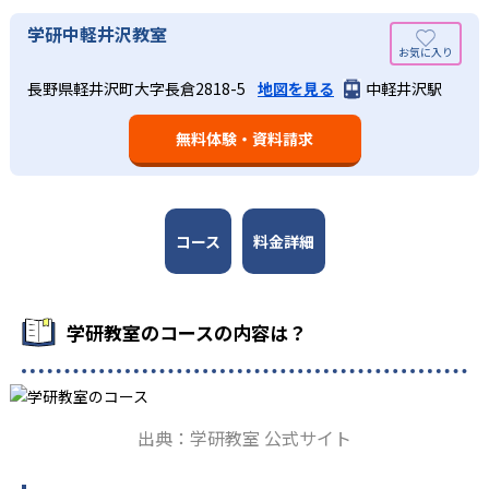
03
長時間の勉強が苦手な人向け
出典：学研教室 公式サイト
学研中軽井沢教室
週2回の教室学習と毎日の家庭学習
学研教室では、小学生については、1回の学習時間を30～
どんなメリットがある？
50分程度と設定している。この時間設定は、子どもが集中
学研教室では、週2回の教室学習と毎日の家庭学習（宿題学
長野県軽井沢町大字長倉2818-5
地図を見る
中軽井沢駅
学研教室が持つ最大のメリットは、学研の教材開発ノウハ
して学習できる時間が通常「学年×10分±10分」と考えら
習）の相乗効果を活かす形で生徒の学力向上を進める。週2
ウを結集して制作した学習教材を使用している点だ。この
れていることに由来するものだ。この限界を超えて勉強し
回の教室学習において指導者は、生徒の様子を観察しなが
無料体験・資料請求
教材は、学習指導要領の内容を全てカバーしており、学校
ても学習の効果は上がらないと学研教室は考え、単なる長
ら学習指導と学習管理を実施。教室学習日以外の日のため
の勉強がよくわかるというもの。基礎から応用まで、少し
時間学習よりくり返し学習の効果を重視している。そのた
に自宅学習用の教材も提供し、学習の習慣化と学力の定着
ずつステップアップしながら身につけることができ、基礎
め、長時間の勉強が苦手な人に向いている。
を図っている。進度が早い子供は先取り学習も可能だ。
固めから先取り学習まで対応している。算数と国語を重視
すると共に、幼児・小学校低学年から外国語活動の学習に
コース
料金詳細
も対応。中学校英語の準備や高校入試向けの英語力育成に
も対応している。
学研教室の先生は、研修会や勉強会で日々指導スキルを研
学研教室のコースの内容は？
鑽している。「子どもたちに学ぶ喜びを」「自信を」「生
きる力を」という理念のもとで生徒一人ひとりに向き合っ
ており、生徒それぞれの「できるところ」「良いところ」
を見つけて褒めるところから学習をスタートする。この指
出典：学研教室 公式サイト
導により生徒の「やる気」を引き出し、無理のない学習と
確実な学力向上を進めている。また講師は、最新の教育情
報にも精通しており、学習相談や教育相談、保護者とのコ