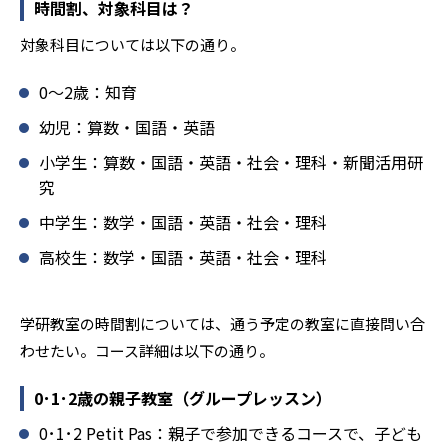
時間割、対象科目は？
ミュニケーションにも対応している。
対象科目については以下の通り。
学研教室では、楽しく生き生きと学ぶことも重視してい
る。人と人との触れ合いの中で学びを深めることにより、
0〜2歳：知育
知・情・意のバランスのとれた生徒の育成を推進。「教室
でのあいさつ」「くつ・かばんの整とん」といったしつけ
幼児：算数・国語・英語
面の指導も実施し、全人的な教育に取り組んでいる点も、
小学生：算数・国語・英語・社会・理科・新聞活用研
メリットと言えるだろう。
究
どんなデメリットがある？
中学生：数学・国語・英語・社会・理科
学研教室のデメリットとしては、基礎をより重視している
分、生徒によっては物足りなく感じる可能性がある点だろ
高校生：数学・国語・英語・社会・理科
う。相性が気になる場合は、近くの教室に問い合わせてみ
ることを推奨する。
学研教室の時間割については、通う予定の教室に直接問い合
わせたい。コース詳細は以下の通り。
0･1･2歳の親子教室（グループレッスン）
0･1･2 Petit Pas：親子で参加できるコースで、子ども