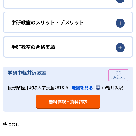
学研教室は、0･1･2歳から高校生までを対象として個別指導
勉強全体の底力を上げたい人向け
を行っている。学校の進度や学年にとらわれず、生徒の理
学研教室は、生徒の「わかった！」を重視する形で個別指
学研教室のメリット・デメリット
解度を最優先して学習を進める「無学年方式」を採用して
導を行っている。無理なく学習を進められるよう「無学年
いることが特徴だ。この「無学年方式」では、生徒が個々
方式」を採用しており、わからない問題がある場合は立ち
のペースで学習することができるため、一度立ち止まって
止まってじっくりと学習することができる。また、覚えた
わからないところをしっかり学習したり、余裕がある場合
学研教室の合格実績
知識の量などで測りやすい「見える力」だけでなく、学習
はどんどん先取り学習を進めたりすることも可能である。
に取り組む根気や意欲など「見えない力」の育成も重視。
02
学研教室の合格実績は？
そのため、勉強全体の底力のようなものを向上させたい人
生徒それぞれに最適化された学習計画を設計
に向いている。
学研教室の合格実績は、公式サイトでは公開されていな
学研中軽井沢教室
い。
算数（数学）と国語の基礎力を上げたい人向け
学研教室の個別指導では、生徒一人ひとりの学力／適性を
長野県軽井沢町大字長倉2818-5
地図を見る
中軽井沢駅
しっかり把握した上で学習の出発点を定め、生徒に最適化
学研教室では、算数（数学）と国語を全ての教科の基礎に
された学習計画を設計する。また、生徒それぞれに最適な
なるものと考え、その指導を重視している。算数（数学）
教材を提供すると共に、適切なアドバイスも実施。少しず
無料体験・資料請求
では筋道を立てて考える力の育成を、国語では全ての学力
つレベルアップするスモールステップの教材となっている
の土台となる「読む力」「書く力」の育成に力を入れてい
ので、つまずくことなく、無理なく無駄なく学習ができ
る。また、この2教科を切り離さず、くり返し学習と毎日の
る。「自分から進んで学習する」姿勢や態度の育成も重視
家庭学習で学習させている。そのため、算数（数学）と国
特になし
している。
語の基礎力を上げたい人に向いている。