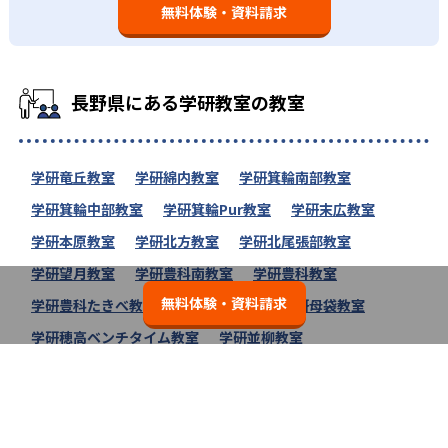
無料体験・資料請求
長野県にある学研教室の教室
学研竜丘教室
学研綿内教室
学研箕輪南部教室
学研箕輪中部教室
学研箕輪Pur教室
学研末広教室
学研本原教室
学研北方教室
学研北尾張部教室
学研望月教室
学研豊科南教室
学研豊科教室
無料体験・資料請求
学研豊科たきべ教室
学研芳川教室
学研母袋教室
学研穂高ベンチタイム教室
学研並柳教室
学研布施高田教室
学研富県教室
学研美南が丘教室
学研教室の教室一覧へ