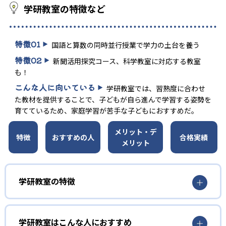
学研教室の特徴など
特徴
01
国語と算数の同時並行授業で学力の土台を養う
特徴
02
新聞活用探究コース、科学教室に対応する教室
も！
こんな人に向いている
学研教室では、習熟度に合わせ
た教材を提供することで、子どもが自ら進んで学習する姿勢を
育てているため、家庭学習が苦手な子どもにおすすめだ。
メリット・デ
特徴
おすすめの人
合格実績
メリット
学研教室の特徴
01
3歳から高校生まで「無学年方式」で個別指導
学研教室はこんな人におすすめ