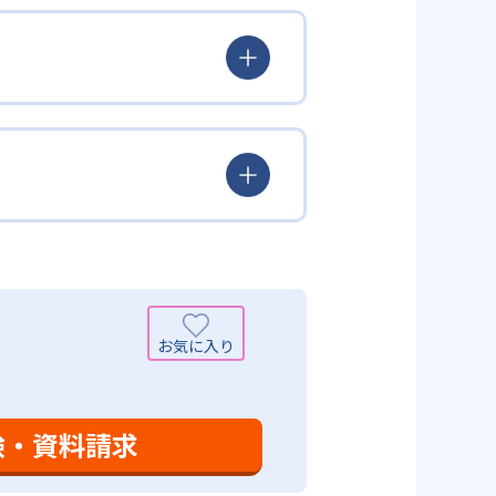
んどん先取り学習を進めたりする
られるよう「無学年方式」を採用
覚えた知識の量などで測りやすい
め、勉強全体の底力のようなもの
出典：学研教室 公式サイト
定め、生徒に最適化された学習計
少しずつレベルアップするスモー
がよくわかるというもの。基礎か
分から進んで学習する」姿勢や態
まで対応している。算数と国語を
入試向けの英語力育成にも対応し
いる。算数（数学）では筋道を立
れている。また、この2教科を切
基礎力を上げたい人に向いてい
を」「自信を」「生きる力を」と
ころ」を見つけて褒めるところか
学力向上を進める。週2回の教室学
学力向上を進めている。また講師
日のために自宅学習用の教材も提
も対応している。
験・資料請求
設定は、子どもが集中して学習でき
て勉強しても学習の効果は上がらな
めることにより、知・情・意のバ