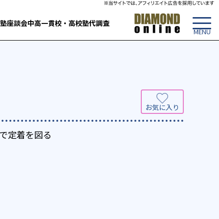
塾
座談会
中高一貫校・高校
塾代調査
で定着を図る