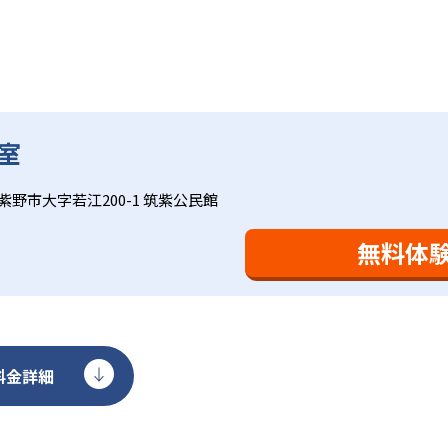
間学習よりくり返し学習の効果を重視している。そのため、長
。「教室でのあいさつ」「くつ・かばんの整とん」といったし
ットと言えるだろう。
室
基礎をより重視している分、生徒によっては物足りなく感じる
合わせてみることを推奨する。
紫野市大字若江200-1 筑紫公民館
無料体
料金詳細