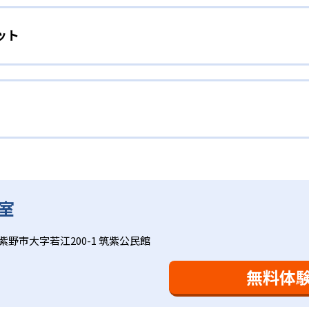
人向け
わからないところをしっかり学習したり、余裕がある場合はど
ット
」を重視する形で個別指導を行っている。無理なく学習を進め
場合は立ち止まってじっくりと学習することができる。また、
れに最適化された学習計画を設計
取り組む根気や意欲など「見えない力」の育成も重視。そのた
人ひとりの学力／適性をしっかり把握した上で学習の出発点を
、学研の教材開発ノウハウを結集して制作した学習
れに最適な教材を提供すると共に、適切なアドバイスも実施。
力を上げたい人向け
材は、学習指導要領の内容を全てカバーしており、学校の勉強
で、つまずくことなく、無理なく無駄なく学習ができる。「自
ップしながら身につけることができ、基礎固めから先取り学習
学年から外国語活動の学習にも対応。中学校英語の準備や高校
語を全ての教科の基礎になるものと考え、その指導を重視して
全ての学力の土台となる「読む力」「書く力」の育成に力を入
トでは公開されていない。
家庭学習で学習させている。そのため、算数（数学）と国語の
室学習と毎日の家庭学習
室
会で日々指導スキルを研鑽している。「子どもたちに学ぶ喜び
に向き合っており、生徒それぞれの「できるところ」「良いと
と毎日の家庭学習（宿題学習）の相乗効果を活かす形で生徒の
紫野市大字若江200-1 筑紫公民館
により生徒の「やる気」を引き出し、無理のない学習と確実な
け
を観察しながら学習指導と学習管理を実施。教室学習日以外の
おり、学習相談や教育相談、保護者とのコミュニケーションに
を図っている。進度が早い子供は先取り学習も可能だ。
無料体
、1回の学習時間を30～50分程度と設定している。この時間
0分」と考えられていることに由来するものだ。この限界を超え
学ぶことも重視している。人と人との触れ合いの中で学びを深