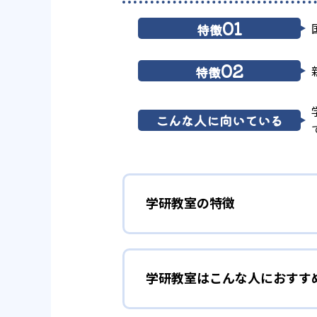
01
特徴
02
特徴
こんな人に向いている
学研教室の特徴
01
3歳から高
学研教室はこんな人におすす
学研教室は、0･1･2歳から高
先して学習を進める「無学年方式