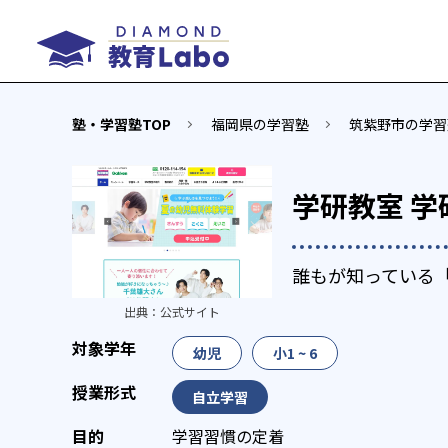
塾・学習塾TOP
福岡県の学習塾
筑紫野市の学習
学研教室 
誰もが知っている
出典：
公式サイト
幼児
小1 ~ 6
自立学習
学習習慣の定着