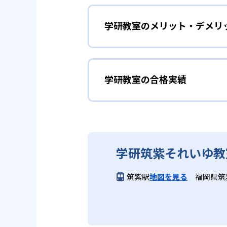
勉強全体の底力を上げたい
ができるため、一度立ち止まって
ことも可能である。
学研教室のメリット・デメリ
学研教室は、生徒の「わかった！
しており、わからない問題がある
02
生徒それぞ
「見える力」だけでなく、学習に
どんなメリットがある？
を向上させたい人に向いている。
学研教室の個別指導では、生徒一
学研教室の合格実績
学研教室が持つ最大のメリットは
画を設計する。また、生徒それぞ
算数（数学）と国語の基礎
教材を使用している点だ。この教
ルステップの教材となっているの
ら応用まで、少しずつステップア
学研教室の合格実績は？
度の育成も重視している。
重視すると共に、幼児・小学校低
学研教室では、算数（数学）と国
ている。
てて考える力の育成を、国語では
学研教室の合格実績は、公式サイ
り離さず、くり返し学習と毎日の
03
週2回の教
学研筑紫それいゆ教
る。
学研教室の先生は、研修会や勉強
いう理念のもとで生徒一人ひとり
学研教室では、週2回の教室学習
筑紫駅
地図を見る
福岡県筑
ら学習をスタートする。この指導
長時間の勉強が苦手な人向
習において指導者は、生徒の様子
は、最新の教育情報にも精通して
供し、学習の習慣化と学力の定着
学研教室では、小学生については
る時間が通常「学年×10分±1
学研教室では、楽しく生き生きと