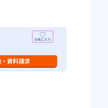
時間の勉強が苦手な人に向いてい
つけ面の指導も実施し、全人的な
可能性がある点だろう。相性が気
験・資料請求