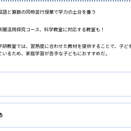
国語と算数の同時並行授業で学力の土台を養う
新聞活用探究コース、科学教室に対応する教室も！
学研教室では、習熟度に合わせた教材を提供することで、子ど
ているため、家庭学習が苦手な子どもにおすすめだ。
校生まで「無学年方式」で個別指導
め
校生までを対象として個別指導を行っている。学校の進度や学年に
」を採用していることが特徴だ。この「無学年方式」では、生