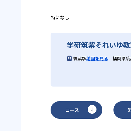
いと学研教室は考え、単なる長時
ランスのとれた生徒の育成を推進
る。
教育に取り組んでいる点も、メリ
特になし
どんなデメリットがある？
学研筑紫それいゆ教
学研教室のデメリットとしては、
になる場合は、近くの教室に問い
筑紫駅
地図を見る
福岡県筑
コース