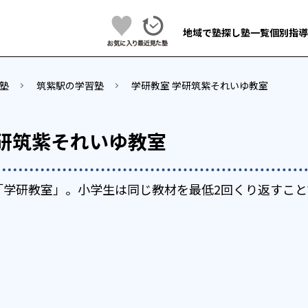
地域で塾探し
塾一覧
個別指導
塾
筑紫駅の学習塾
学研教室 学研筑紫それいゆ教室
学研筑紫それいゆ教室
「学研教室」。小学生は同じ教材を最低2回くり返すこと