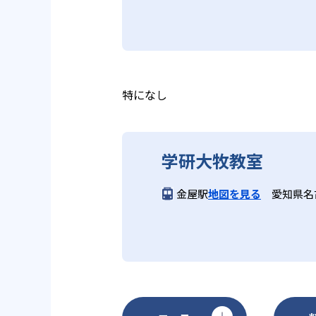
は、最新の教育情報にも精通して
供し、学習の習慣化と学力の定着
学研教室では、小学生については
る時間が通常「学年×10分±1
学研教室では、楽しく生き生きと
いと学研教室は考え、単なる長時
ランスのとれた生徒の育成を推進
る。
教育に取り組んでいる点も、メリ
特になし
どんなデメリットがある？
学研大牧教室
学研教室のデメリットとしては、
になる場合は、近くの教室に問い
金屋駅
地図を見る
愛知県名