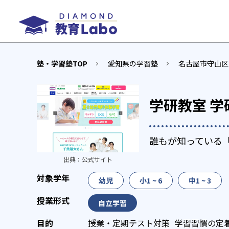
塾・学習塾TOP
愛知県の学習塾
名古屋市守山区
学研教室 学
誰もが知っている
出典：
公式サイト
幼児
小1 ~ 6
中1 ~ 3
自立学習
授業・定期テスト対策
学習習慣の定