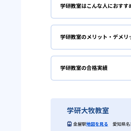
学研教室はこんな人におすす
学研教室は、0･1･2歳から高
先して学習を進める「無学年方式
勉強全体の底力を上げたい
ができるため、一度立ち止まって
ことも可能である。
学研教室のメリット・デメリ
学研教室は、生徒の「わかった！
しており、わからない問題がある
02
生徒それぞ
「見える力」だけでなく、学習に
どんなメリットがある？
を向上させたい人に向いている。
学研教室の個別指導では、生徒一
学研教室の合格実績
学研教室が持つ最大のメリットは
画を設計する。また、生徒それぞ
算数（数学）と国語の基礎
教材を使用している点だ。この教
ルステップの教材となっているの
ら応用まで、少しずつステップア
学研教室の合格実績は？
度の育成も重視している。
重視すると共に、幼児・小学校低
学研教室では、算数（数学）と国
ている。
てて考える力の育成を、国語では
学研教室の合格実績は、公式サイ
り離さず、くり返し学習と毎日の
03
週2回の教
学研大牧教室
る。
学研教室の先生は、研修会や勉強
いう理念のもとで生徒一人ひとり
学研教室では、週2回の教室学習
金屋駅
地図を見る
愛知県名
ら学習をスタートする。この指導
長時間の勉強が苦手な人向
習において指導者は、生徒の様子