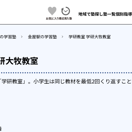
地域で塾探し
塾一覧
個別指導
の学習塾
金屋駅の学習塾
学研教室 学研大牧教室
研大牧教室
「学研教室」。小学生は同じ教材を最低2回くり返すこと
着