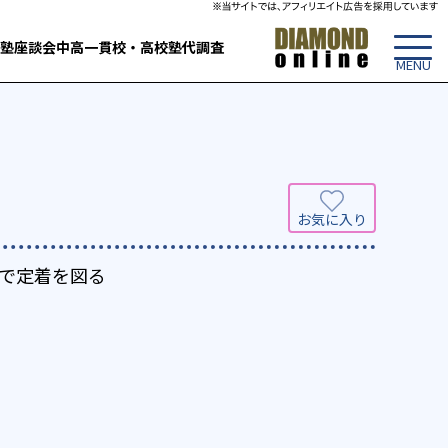
塾
座談会
中高一貫校・高校
塾代調査
で定着を図る