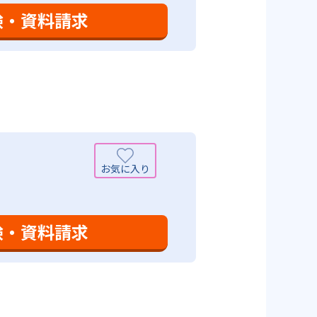
も対応している。
験・資料請求
設定は、子どもが集中して学習でき
て勉強しても学習の効果は上がらな
めることにより、知・情・意のバ
時間の勉強が苦手な人に向いてい
つけ面の指導も実施し、全人的な
可能性がある点だろう。相性が気
験・資料請求