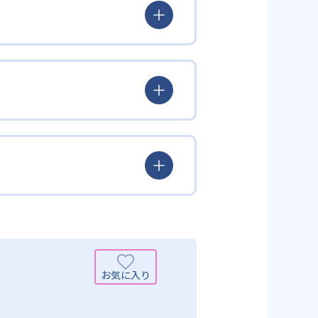
とらわれず、生徒の理解度を最優
徒が個々のペースで学習すること
んどん先取り学習を進めたりする
られるよう「無学年方式」を採用
覚えた知識の量などで測りやすい
め、勉強全体の底力のようなもの
出典：学研教室 公式サイト
定め、生徒に最適化された学習計
少しずつレベルアップするスモー
がよくわかるというもの。基礎か
分から進んで学習する」姿勢や態
まで対応している。算数と国語を
入試向けの英語力育成にも対応し
いる。算数（数学）では筋道を立
れている。また、この2教科を切
基礎力を上げたい人に向いてい
を」「自信を」「生きる力を」と
ころ」を見つけて褒めるところか
学力向上を進める。週2回の教室学
学力向上を進めている。また講師
日のために自宅学習用の教材も提