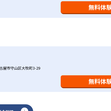
おり、学習相談や教育相談、保護者とのコミュニケーションに
を図っている。進度が早い子供は先取り学習も可能だ。
無料体
、1回の学習時間を30～50分程度と設定している。この時間
0分」と考えられていることに由来するものだ。この限界を超え
学ぶことも重視している。人と人との触れ合いの中で学びを深
間学習よりくり返し学習の効果を重視している。そのため、長
。「教室でのあいさつ」「くつ・かばんの整とん」といったし
ットと言えるだろう。
基礎をより重視している分、生徒によっては物足りなく感じる
合わせてみることを推奨する。
古屋市守山区大牧町3-29
無料体