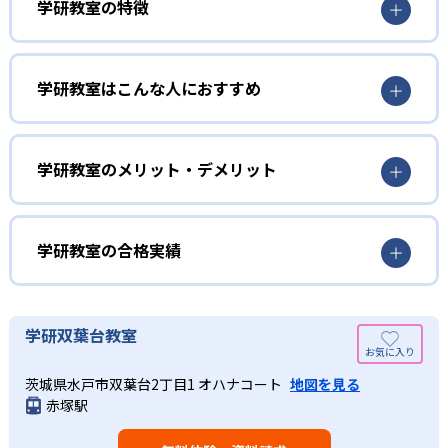
学研教室の特徴
01
3歳から高校生まで「無学年方式」で個別指導
学研教室はこんな人におすすめ
学研教室は、0･1･2歳から高校生までを対象として個別指導
勉強全体の底力を上げたい人向け
を行っている。学校の進度や学年にとらわれず、生徒の理
学研教室は、生徒の「わかった！」を重視する形で個別指
学研教室のメリット・デメリット
解度を最優先して学習を進める「無学年方式」を採用して
導を行っている。無理なく学習を進められるよう「無学年
いることが特徴だ。この「無学年方式」では、生徒が個々
方式」を採用しており、わからない問題がある場合は立ち
のペースで学習することができるため、一度立ち止まって
止まってじっくりと学習することができる。また、覚えた
わからないところをしっかり学習したり、余裕がある場合
学研教室の合格実績
知識の量などで測りやすい「見える力」だけでなく、学習
はどんどん先取り学習を進めたりすることも可能である。
に取り組む根気や意欲など「見えない力」の育成も重視。
02
学研教室の合格実績は？
そのため、勉強全体の底力のようなものを向上させたい人
生徒それぞれに最適化された学習計画を設計
に向いている。
学研教室の合格実績は、公式サイトでは公開されていな
学研双葉台教室
い。
算数（数学）と国語の基礎力を上げたい人向け
学研教室の個別指導では、生徒一人ひとりの学力／適性を
茨城県水戸市双葉台2丁目1 オハナコート
地図を見る
しっかり把握した上で学習の出発点を定め、生徒に最適化
学研教室では、算数（数学）と国語を全ての教科の基礎に
赤塚駅
された学習計画を設計する。また、生徒それぞれに最適な
なるものと考え、その指導を重視している。算数（数学）
教材を提供すると共に、適切なアドバイスも実施。少しず
では筋道を立てて考える力の育成を、国語では全ての学力