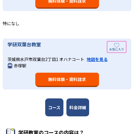
つレベルアップするスモールステップの教材となっている
無料体験・資料請求
の土台となる「読む力」「書く力」の育成に力を入れてい
ので、つまずくことなく、無理なく無駄なく学習ができ
る。また、この2教科を切り離さず、くり返し学習と毎日の
る。「自分から進んで学習する」姿勢や態度の育成も重視
家庭学習で学習させている。そのため、算数（数学）と国
している。
語の基礎力を上げたい人に向いている。
特になし
03
長時間の勉強が苦手な人向け
出典：学研教室 公式サイト
週2回の教室学習と毎日の家庭学習
学研教室では、小学生については、1回の学習時間を30～
どんなメリットがある？
学研双葉台教室
50分程度と設定している。この時間設定は、子どもが集中
学研教室では、週2回の教室学習と毎日の家庭学習（宿題学
学研教室が持つ最大のメリットは、学研の教材開発ノウハ
して学習できる時間が通常「学年×10分±10分」と考えら
習）の相乗効果を活かす形で生徒の学力向上を進める。週2
茨城県水戸市双葉台2丁目1 オハナコート
地図を見る
ウを結集して制作した学習教材を使用している点だ。この
れていることに由来するものだ。この限界を超えて勉強し
赤塚駅
回の教室学習において指導者は、生徒の様子を観察しなが
教材は、学習指導要領の内容を全てカバーしており、学校
ても学習の効果は上がらないと学研教室は考え、単なる長
ら学習指導と学習管理を実施。教室学習日以外の日のため
の勉強がよくわかるというもの。基礎から応用まで、少し
時間学習よりくり返し学習の効果を重視している。そのた
に自宅学習用の教材も提供し、学習の習慣化と学力の定着
無料体験・資料請求
ずつステップアップしながら身につけることができ、基礎
め、長時間の勉強が苦手な人に向いている。
を図っている。進度が早い子供は先取り学習も可能だ。
固めから先取り学習まで対応している。算数と国語を重視
すると共に、幼児・小学校低学年から外国語活動の学習に
も対応。中学校英語の準備や高校入試向けの英語力育成に
も対応している。
コース
料金詳細
学研教室の先生は、研修会や勉強会で日々指導スキルを研
鑽している。「子どもたちに学ぶ喜びを」「自信を」「生
きる力を」という理念のもとで生徒一人ひとりに向き合っ
学研教室のコースの内容は？