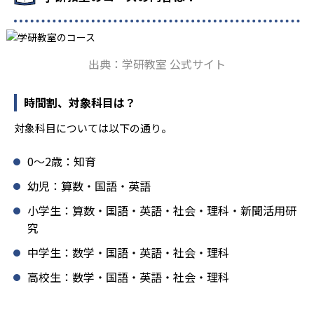
ており、生徒それぞれの「できるところ」「良いところ」
を見つけて褒めるところから学習をスタートする。この指
導により生徒の「やる気」を引き出し、無理のない学習と
確実な学力向上を進めている。また講師は、最新の教育情
出典：学研教室 公式サイト
報にも精通しており、学習相談や教育相談、保護者とのコ
ミュニケーションにも対応している。
時間割、対象科目は？
学研教室では、楽しく生き生きと学ぶことも重視してい
る。人と人との触れ合いの中で学びを深めることにより、
対象科目については以下の通り。
知・情・意のバランスのとれた生徒の育成を推進。「教室
でのあいさつ」「くつ・かばんの整とん」といったしつけ
0〜2歳：知育
面の指導も実施し、全人的な教育に取り組んでいる点も、
メリットと言えるだろう。
幼児：算数・国語・英語
どんなデメリットがある？
小学生：算数・国語・英語・社会・理科・新聞活用研
究
学研教室のデメリットとしては、基礎をより重視している
分、生徒によっては物足りなく感じる可能性がある点だろ
中学生：数学・国語・英語・社会・理科
う。相性が気になる場合は、近くの教室に問い合わせてみ
高校生：数学・国語・英語・社会・理科
ることを推奨する。