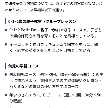
学研教室の時間割については、通う予定の教室に直接問い合
わせたい。コース詳細は以下の通り。
0･1･2歳の親子教室（グループレッスン）
0･1･2 Petit Pas：親子で参加できるコースで、子ども
の知的好奇心の目を育てることを目標としている。
イーコラボ：独自カリキュラムで絵本を中心に、聞
く・話すの英語を楽しむことを目標としている。
幼児の学習コース
未就園児コース（週1～2回、30分～50分程度）：園生
活に慣れるよう、集団生活での学習体験やクレヨン・
ハサミなどの道具の使い方を学ぶコース。
年少のさんすう･こくごコース（週1～2回、30分～50
分程度）