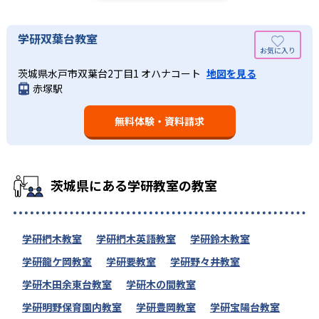
学研双葉台教室
茨城県水戸市双葉台2丁目1 オハナコート
地図を見る
赤塚駅
無料体験・資料請求
茨城県にある学研教室の教室
学研椚木教室
学研椚木英語教室
学研鈴木教室
学研龍ケ岡教室
学研要教室
学研野々井教室
学研木田余東台教室
学研木の間教室
学研明野保育園内教室
学研豊岡教室
学研宝陽台教室