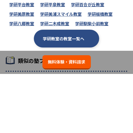
学研平台教室
学研平泉教室
学研百合が丘教室
学研美原教室
学研美浦スマイル教室
学研板橋教室
学研八郷教室
学研二木成教室
学研馴柴小前教室
学研教室の教室一覧へ
類似の塾ブランドを探す
無料体験・資料請求
個別教室のトライ
3.7
プロ家庭教師の名門会