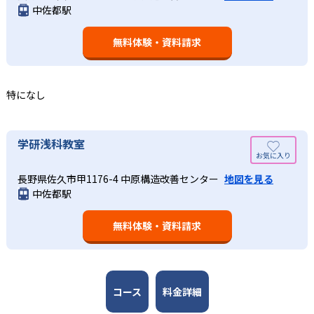
中佐都駅
された学習計画を設計する。また、生徒それぞれに最適な
なるものと考え、その指導を重視している。算数（数学）
教材を提供すると共に、適切なアドバイスも実施。少しず
では筋道を立てて考える力の育成を、国語では全ての学力
つレベルアップするスモールステップの教材となっている
無料体験・資料請求
の土台となる「読む力」「書く力」の育成に力を入れてい
ので、つまずくことなく、無理なく無駄なく学習ができ
る。また、この2教科を切り離さず、くり返し学習と毎日の
る。「自分から進んで学習する」姿勢や態度の育成も重視
家庭学習で学習させている。そのため、算数（数学）と国
している。
語の基礎力を上げたい人に向いている。
特になし
03
長時間の勉強が苦手な人向け
出典：学研教室 公式サイト
週2回の教室学習と毎日の家庭学習
学研教室では、小学生については、1回の学習時間を30～
どんなメリットがある？
学研浅科教室
50分程度と設定している。この時間設定は、子どもが集中
学研教室では、週2回の教室学習と毎日の家庭学習（宿題学
学研教室が持つ最大のメリットは、学研の教材開発ノウハ
して学習できる時間が通常「学年×10分±10分」と考えら
習）の相乗効果を活かす形で生徒の学力向上を進める。週2
長野県佐久市甲1176-4 中原構造改善センター
地図を見る
ウを結集して制作した学習教材を使用している点だ。この
れていることに由来するものだ。この限界を超えて勉強し
中佐都駅
回の教室学習において指導者は、生徒の様子を観察しなが
教材は、学習指導要領の内容を全てカバーしており、学校
ても学習の効果は上がらないと学研教室は考え、単なる長
ら学習指導と学習管理を実施。教室学習日以外の日のため
の勉強がよくわかるというもの。基礎から応用まで、少し
時間学習よりくり返し学習の効果を重視している。そのた
に自宅学習用の教材も提供し、学習の習慣化と学力の定着
無料体験・資料請求
ずつステップアップしながら身につけることができ、基礎
め、長時間の勉強が苦手な人に向いている。
を図っている。進度が早い子供は先取り学習も可能だ。
固めから先取り学習まで対応している。算数と国語を重視
すると共に、幼児・小学校低学年から外国語活動の学習に
も対応。中学校英語の準備や高校入試向けの英語力育成に
も対応している。
コース
料金詳細
学研教室の先生は、研修会や勉強会で日々指導スキルを研