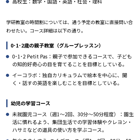
高校生：数学・国語・英語・社会・理科
ることを推奨する。
学研教室の時間割については、通う予定の教室に直接問い合
わせたい。コース詳細は以下の通り。
0･1･2歳の親子教室（グループレッスン）
0･1･2 Petit Pas：親子で参加できるコースで、子ども
の知的好奇心の目を育てることを目標としている。
イーコラボ：独自カリキュラムで絵本を中心に、聞
く・話すの英語を楽しむことを目標としている。
幼児の学習コース
未就園児コース（週1～2回、30分～50分程度）：園生
活に慣れるよう、集団生活での学習体験やクレヨン・
ハサミなどの道具の使い方を学ぶコース。