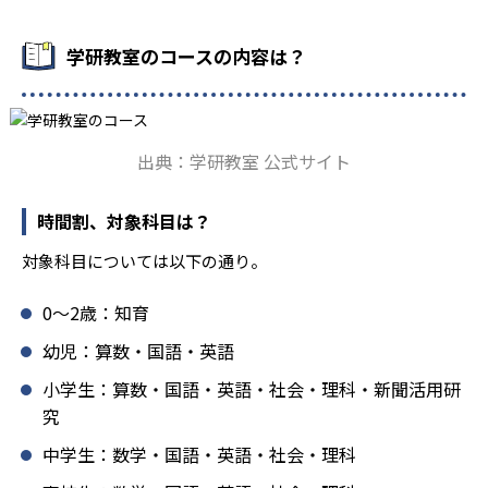
鑽している。「子どもたちに学ぶ喜びを」「自信を」「生
きる力を」という理念のもとで生徒一人ひとりに向き合っ
学研教室のコースの内容は？
ており、生徒それぞれの「できるところ」「良いところ」
を見つけて褒めるところから学習をスタートする。この指
導により生徒の「やる気」を引き出し、無理のない学習と
確実な学力向上を進めている。また講師は、最新の教育情
出典：学研教室 公式サイト
報にも精通しており、学習相談や教育相談、保護者とのコ
ミュニケーションにも対応している。
時間割、対象科目は？
学研教室では、楽しく生き生きと学ぶことも重視してい
る。人と人との触れ合いの中で学びを深めることにより、
対象科目については以下の通り。
知・情・意のバランスのとれた生徒の育成を推進。「教室
でのあいさつ」「くつ・かばんの整とん」といったしつけ
0〜2歳：知育
面の指導も実施し、全人的な教育に取り組んでいる点も、
メリットと言えるだろう。
幼児：算数・国語・英語
どんなデメリットがある？
小学生：算数・国語・英語・社会・理科・新聞活用研
究
学研教室のデメリットとしては、基礎をより重視している
分、生徒によっては物足りなく感じる可能性がある点だろ
中学生：数学・国語・英語・社会・理科
う。相性が気になる場合は、近くの教室に問い合わせてみ