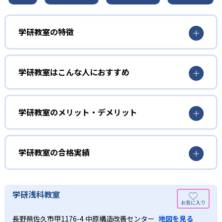
学研教室の特徴
01
3歳から高校生まで「無学年方式」で個別指導
学研教室はこんな人におすすめ
学研教室は、0･1･2歳から高校生までを対象として個別指導
勉強全体の底力を上げたい人向け
を行っている。学校の進度や学年にとらわれず、生徒の理
学研教室は、生徒の「わかった！」を重視する形で個別指
学研教室のメリット・デメリット
解度を最優先して学習を進める「無学年方式」を採用して
導を行っている。無理なく学習を進められるよう「無学年
いることが特徴だ。この「無学年方式」では、生徒が個々
方式」を採用しており、わからない問題がある場合は立ち
のペースで学習することができるため、一度立ち止まって
止まってじっくりと学習することができる。また、覚えた
わからないところをしっかり学習したり、余裕がある場合
学研教室の合格実績
知識の量などで測りやすい「見える力」だけでなく、学習
はどんどん先取り学習を進めたりすることも可能である。
に取り組む根気や意欲など「見えない力」の育成も重視。
02
学研教室の合格実績は？
そのため、勉強全体の底力のようなものを向上させたい人
生徒それぞれに最適化された学習計画を設計
に向いている。
学研教室の合格実績は、公式サイトでは公開されていな
学研浅科教室
い。
算数（数学）と国語の基礎力を上げたい人向け
学研教室の個別指導では、生徒一人ひとりの学力／適性を
長野県佐久市甲1176-4 中原構造改善センター
地図を見る
しっかり把握した上で学習の出発点を定め、生徒に最適化
学研教室では、算数（数学）と国語を全ての教科の基礎に