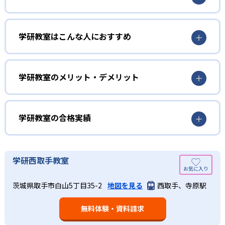
01
3歳から高校生まで「無学年方式」で個別指導
学研教室はこんな人におすすめ
学研教室は、0･1･2歳から高校生までを対象として個別指導
勉強全体の底力を上げたい人向け
を行っている。学校の進度や学年にとらわれず、生徒の理
学研教室は、生徒の「わかった！」を重視する形で個別指
学研教室のメリット・デメリット
解度を最優先して学習を進める「無学年方式」を採用して
導を行っている。無理なく学習を進められるよう「無学年
いることが特徴だ。この「無学年方式」では、生徒が個々
方式」を採用しており、わからない問題がある場合は立ち
のペースで学習することができるため、一度立ち止まって
止まってじっくりと学習することができる。また、覚えた
わからないところをしっかり学習したり、余裕がある場合
学研教室の合格実績
知識の量などで測りやすい「見える力」だけでなく、学習
はどんどん先取り学習を進めたりすることも可能である。
に取り組む根気や意欲など「見えない力」の育成も重視。
02
学研教室の合格実績は？
そのため、勉強全体の底力のようなものを向上させたい人
生徒それぞれに最適化された学習計画を設計
に向いている。
学研教室の合格実績は、公式サイトでは公開されていな
学研西取手教室
い。
算数（数学）と国語の基礎力を上げたい人向け
学研教室の個別指導では、生徒一人ひとりの学力／適性を
茨城県取手市白山5丁目35-2
地図を見る
西取手、寺原駅
しっかり把握した上で学習の出発点を定め、生徒に最適化
学研教室では、算数（数学）と国語を全ての教科の基礎に
された学習計画を設計する。また、生徒それぞれに最適な
なるものと考え、その指導を重視している。算数（数学）
教材を提供すると共に、適切なアドバイスも実施。少しず
無料体験・資料請求
では筋道を立てて考える力の育成を、国語では全ての学力
つレベルアップするスモールステップの教材となっている
の土台となる「読む力」「書く力」の育成に力を入れてい