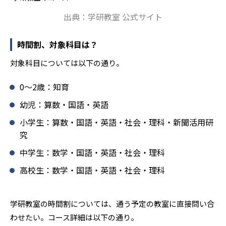
を見つけて褒めるところから学習をスタートする。この指
出典：学研教室 公式サイト
導により生徒の「やる気」を引き出し、無理のない学習と
確実な学力向上を進めている。また講師は、最新の教育情
報にも精通しており、学習相談や教育相談、保護者とのコ
時間割、対象科目は？
ミュニケーションにも対応している。
対象科目については以下の通り。
学研教室では、楽しく生き生きと学ぶことも重視してい
る。人と人との触れ合いの中で学びを深めることにより、
0〜2歳：知育
知・情・意のバランスのとれた生徒の育成を推進。「教室
でのあいさつ」「くつ・かばんの整とん」といったしつけ
幼児：算数・国語・英語
面の指導も実施し、全人的な教育に取り組んでいる点も、
小学生：算数・国語・英語・社会・理科・新聞活用研
メリットと言えるだろう。
究
どんなデメリットがある？
中学生：数学・国語・英語・社会・理科
学研教室のデメリットとしては、基礎をより重視している
分、生徒によっては物足りなく感じる可能性がある点だろ
高校生：数学・国語・英語・社会・理科
う。相性が気になる場合は、近くの教室に問い合わせてみ
ることを推奨する。
学研教室の時間割については、通う予定の教室に直接問い合
わせたい。コース詳細は以下の通り。