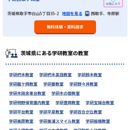
茨城県取手市白山5丁目35-2
地図を見る
西取手、寺原駅
無料体験・資料請求
茨城県にある学研教室の教室
学研椚木教室
学研椚木英語教室
学研鈴木教室
学研龍ケ岡教室
学研要教室
学研野々井教室
学研木田余東台教室
学研木の間教室
学研明野保育園内教室
学研豊岡教室
学研宝陽台教室
学研平台教室
学研平泉教室
学研百合が丘教室
学研美原教室
学研美浦スマイル教室
学研板橋教室