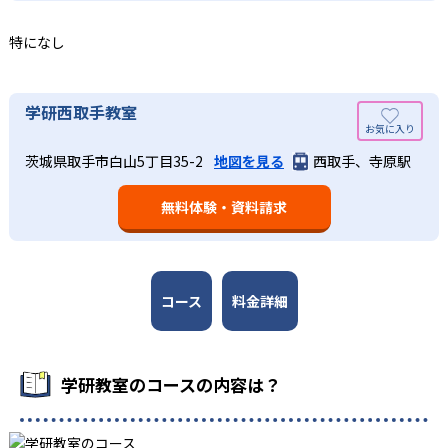
ので、つまずくことなく、無理なく無駄なく学習ができ
る。また、この2教科を切り離さず、くり返し学習と毎日の
る。「自分から進んで学習する」姿勢や態度の育成も重視
家庭学習で学習させている。そのため、算数（数学）と国
特になし
している。
語の基礎力を上げたい人に向いている。
03
長時間の勉強が苦手な人向け
出典：学研教室 公式サイト
学研西取手教室
週2回の教室学習と毎日の家庭学習
学研教室では、小学生については、1回の学習時間を30～
どんなメリットがある？
50分程度と設定している。この時間設定は、子どもが集中
学研教室では、週2回の教室学習と毎日の家庭学習（宿題学
茨城県取手市白山5丁目35-2
地図を見る
西取手、寺原駅
学研教室が持つ最大のメリットは、学研の教材開発ノウハ
して学習できる時間が通常「学年×10分±10分」と考えら
習）の相乗効果を活かす形で生徒の学力向上を進める。週2
ウを結集して制作した学習教材を使用している点だ。この
れていることに由来するものだ。この限界を超えて勉強し
回の教室学習において指導者は、生徒の様子を観察しなが
無料体験・資料請求
教材は、学習指導要領の内容を全てカバーしており、学校
ても学習の効果は上がらないと学研教室は考え、単なる長
ら学習指導と学習管理を実施。教室学習日以外の日のため
の勉強がよくわかるというもの。基礎から応用まで、少し
時間学習よりくり返し学習の効果を重視している。そのた
に自宅学習用の教材も提供し、学習の習慣化と学力の定着
ずつステップアップしながら身につけることができ、基礎
め、長時間の勉強が苦手な人に向いている。
を図っている。進度が早い子供は先取り学習も可能だ。
固めから先取り学習まで対応している。算数と国語を重視
すると共に、幼児・小学校低学年から外国語活動の学習に
コース
料金詳細
も対応。中学校英語の準備や高校入試向けの英語力育成に
も対応している。
学研教室の先生は、研修会や勉強会で日々指導スキルを研
学研教室のコースの内容は？
鑽している。「子どもたちに学ぶ喜びを」「自信を」「生
きる力を」という理念のもとで生徒一人ひとりに向き合っ
ており、生徒それぞれの「できるところ」「良いところ」