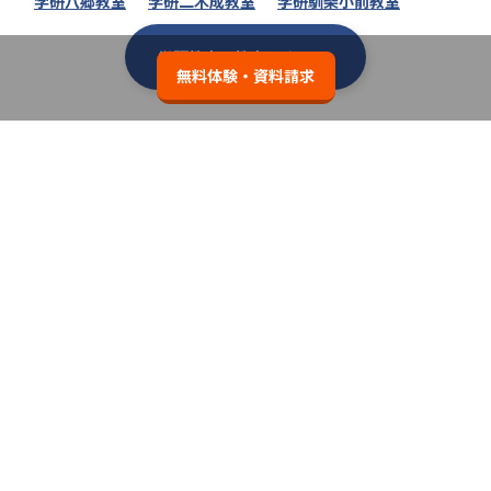
学研八郷教室
学研二木成教室
学研馴柴小前教室
学研教室の教室一覧へ
無料体験・資料請求
類似の塾ブランドを探す
個別教室のトライ
3.7
無料体験・資料請求