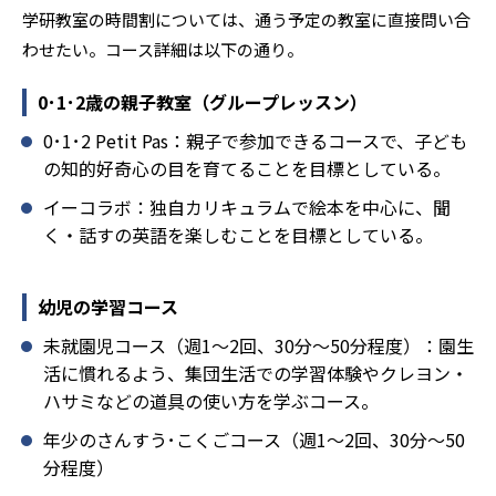
学研教室の時間割については、通う予定の教室に直接問い合
わせたい。コース詳細は以下の通り。
0･1･2歳の親子教室（グループレッスン）
0･1･2 Petit Pas：親子で参加できるコースで、子ども
の知的好奇心の目を育てることを目標としている。
イーコラボ：独自カリキュラムで絵本を中心に、聞
く・話すの英語を楽しむことを目標としている。
幼児の学習コース
未就園児コース（週1～2回、30分～50分程度）：園生
活に慣れるよう、集団生活での学習体験やクレヨン・
ハサミなどの道具の使い方を学ぶコース。
年少のさんすう･こくごコース（週1～2回、30分～50
分程度）