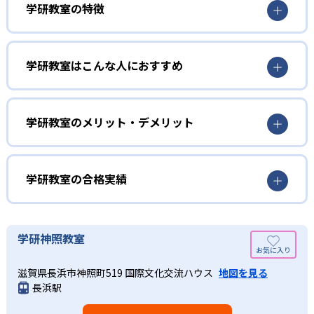
学研教室の特徴
01
3歳から高校生まで「無学年方式」で個別指導
学研教室はこんな人におすすめ
学研教室は、0･1･2歳から高校生までを対象として個別指導
勉強全体の底力を上げたい人向け
を行っている。学校の進度や学年にとらわれず、生徒の理
学研教室は、生徒の「わかった！」を重視する形で個別指
学研教室のメリット・デメリット
解度を最優先して学習を進める「無学年方式」を採用して
導を行っている。無理なく学習を進められるよう「無学年
いることが特徴だ。この「無学年方式」では、生徒が個々
方式」を採用しており、わからない問題がある場合は立ち
のペースで学習することができるため、一度立ち止まって
止まってじっくりと学習することができる。また、覚えた
わからないところをしっかり学習したり、余裕がある場合
学研教室の合格実績
知識の量などで測りやすい「見える力」だけでなく、学習
はどんどん先取り学習を進めたりすることも可能である。
に取り組む根気や意欲など「見えない力」の育成も重視。
02
学研教室の合格実績は？
そのため、勉強全体の底力のようなものを向上させたい人
生徒それぞれに最適化された学習計画を設計
に向いている。
学研教室の合格実績は、公式サイトでは公開されていな
学研神照教室
い。
算数（数学）と国語の基礎力を上げたい人向け
学研教室の個別指導では、生徒一人ひとりの学力／適性を
滋賀県長浜市神照町519 国際文化交流ハウス
地図を見る
しっかり把握した上で学習の出発点を定め、生徒に最適化
学研教室では、算数（数学）と国語を全ての教科の基礎に
長浜駅
された学習計画を設計する。また、生徒それぞれに最適な
なるものと考え、その指導を重視している。算数（数学）
教材を提供すると共に、適切なアドバイスも実施。少しず
では筋道を立てて考える力の育成を、国語では全ての学力