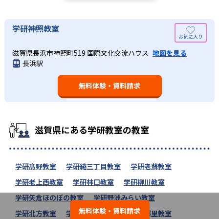
学研神照教室
滋賀県長浜市神照町519 国際文化交流ハウス
地図を見る
長浜駅
無料体験・資料請求
滋賀県にある学研教室の教室
学研髙野教室
学研綣三丁目教室
学研老蘇教室
学研老上西教室
学研林口教室
学研柳川教室
学研矢倉ほのぼの教室
学研野洲みらい教室
無料体験・資料請求
学研北方教室
学研北小前教室
学研北郷里教室