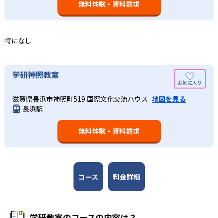
つレベルアップするスモールステップの教材となっている
無料体験・資料請求
の土台となる「読む力」「書く力」の育成に力を入れてい
ので、つまずくことなく、無理なく無駄なく学習ができ
る。また、この2教科を切り離さず、くり返し学習と毎日の
る。「自分から進んで学習する」姿勢や態度の育成も重視
家庭学習で学習させている。そのため、算数（数学）と国
している。
語の基礎力を上げたい人に向いている。
特になし
03
長時間の勉強が苦手な人向け
出典：学研教室 公式サイト
週2回の教室学習と毎日の家庭学習
学研教室では、小学生については、1回の学習時間を30～
どんなメリットがある？
学研神照教室
50分程度と設定している。この時間設定は、子どもが集中
学研教室では、週2回の教室学習と毎日の家庭学習（宿題学
学研教室が持つ最大のメリットは、学研の教材開発ノウハ
して学習できる時間が通常「学年×10分±10分」と考えら
習）の相乗効果を活かす形で生徒の学力向上を進める。週2
滋賀県長浜市神照町519 国際文化交流ハウス
地図を見る
ウを結集して制作した学習教材を使用している点だ。この
れていることに由来するものだ。この限界を超えて勉強し
長浜駅
回の教室学習において指導者は、生徒の様子を観察しなが
教材は、学習指導要領の内容を全てカバーしており、学校
ても学習の効果は上がらないと学研教室は考え、単なる長
ら学習指導と学習管理を実施。教室学習日以外の日のため
の勉強がよくわかるというもの。基礎から応用まで、少し
時間学習よりくり返し学習の効果を重視している。そのた
に自宅学習用の教材も提供し、学習の習慣化と学力の定着
無料体験・資料請求
ずつステップアップしながら身につけることができ、基礎
め、長時間の勉強が苦手な人に向いている。
を図っている。進度が早い子供は先取り学習も可能だ。
固めから先取り学習まで対応している。算数と国語を重視
すると共に、幼児・小学校低学年から外国語活動の学習に
も対応。中学校英語の準備や高校入試向けの英語力育成に
も対応している。
コース
料金詳細
学研教室の先生は、研修会や勉強会で日々指導スキルを研
鑽している。「子どもたちに学ぶ喜びを」「自信を」「生
きる力を」という理念のもとで生徒一人ひとりに向き合っ
学研教室のコースの内容は？