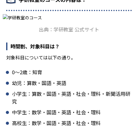
ており、生徒それぞれの「できるところ」「良いところ」
を見つけて褒めるところから学習をスタートする。この指
導により生徒の「やる気」を引き出し、無理のない学習と
確実な学力向上を進めている。また講師は、最新の教育情
出典：学研教室 公式サイト
報にも精通しており、学習相談や教育相談、保護者とのコ
ミュニケーションにも対応している。
時間割、対象科目は？
学研教室では、楽しく生き生きと学ぶことも重視してい
る。人と人との触れ合いの中で学びを深めることにより、
対象科目については以下の通り。
知・情・意のバランスのとれた生徒の育成を推進。「教室
でのあいさつ」「くつ・かばんの整とん」といったしつけ
0〜2歳：知育
面の指導も実施し、全人的な教育に取り組んでいる点も、
メリットと言えるだろう。
幼児：算数・国語・英語
どんなデメリットがある？
小学生：算数・国語・英語・社会・理科・新聞活用研
究
学研教室のデメリットとしては、基礎をより重視している
分、生徒によっては物足りなく感じる可能性がある点だろ
中学生：数学・国語・英語・社会・理科
う。相性が気になる場合は、近くの教室に問い合わせてみ
高校生：数学・国語・英語・社会・理科
ることを推奨する。