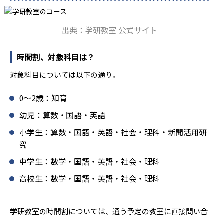
ており、生徒それぞれの「できるところ」「良いところ」
を見つけて褒めるところから学習をスタートする。この指
出典：学研教室 公式サイト
導により生徒の「やる気」を引き出し、無理のない学習と
確実な学力向上を進めている。また講師は、最新の教育情
報にも精通しており、学習相談や教育相談、保護者とのコ
時間割、対象科目は？
ミュニケーションにも対応している。
対象科目については以下の通り。
学研教室では、楽しく生き生きと学ぶことも重視してい
る。人と人との触れ合いの中で学びを深めることにより、
0〜2歳：知育
知・情・意のバランスのとれた生徒の育成を推進。「教室
でのあいさつ」「くつ・かばんの整とん」といったしつけ
幼児：算数・国語・英語
面の指導も実施し、全人的な教育に取り組んでいる点も、
小学生：算数・国語・英語・社会・理科・新聞活用研
メリットと言えるだろう。
究
どんなデメリットがある？
中学生：数学・国語・英語・社会・理科
学研教室のデメリットとしては、基礎をより重視している
分、生徒によっては物足りなく感じる可能性がある点だろ
高校生：数学・国語・英語・社会・理科
う。相性が気になる場合は、近くの教室に問い合わせてみ
ることを推奨する。
学研教室の時間割については、通う予定の教室に直接問い合