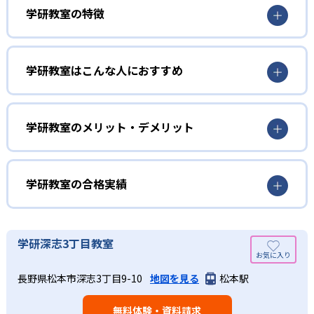
学研教室の特徴
01
3歳から高校生まで「無学年方式」で個別指導
学研教室はこんな人におすすめ
学研教室は、0･1･2歳から高校生までを対象として個別指導
勉強全体の底力を上げたい人向け
を行っている。学校の進度や学年にとらわれず、生徒の理
学研教室は、生徒の「わかった！」を重視する形で個別指
学研教室のメリット・デメリット
解度を最優先して学習を進める「無学年方式」を採用して
導を行っている。無理なく学習を進められるよう「無学年
いることが特徴だ。この「無学年方式」では、生徒が個々
方式」を採用しており、わからない問題がある場合は立ち
のペースで学習することができるため、一度立ち止まって
止まってじっくりと学習することができる。また、覚えた
わからないところをしっかり学習したり、余裕がある場合
学研教室の合格実績
知識の量などで測りやすい「見える力」だけでなく、学習
はどんどん先取り学習を進めたりすることも可能である。
に取り組む根気や意欲など「見えない力」の育成も重視。
02
学研教室の合格実績は？
そのため、勉強全体の底力のようなものを向上させたい人
生徒それぞれに最適化された学習計画を設計
に向いている。
学研教室の合格実績は、公式サイトでは公開されていな
学研深志3丁目教室
い。
算数（数学）と国語の基礎力を上げたい人向け
学研教室の個別指導では、生徒一人ひとりの学力／適性を
長野県松本市深志3丁目9-10
地図を見る
松本駅
しっかり把握した上で学習の出発点を定め、生徒に最適化
学研教室では、算数（数学）と国語を全ての教科の基礎に
された学習計画を設計する。また、生徒それぞれに最適な
なるものと考え、その指導を重視している。算数（数学）
教材を提供すると共に、適切なアドバイスも実施。少しず
無料体験・資料請求
では筋道を立てて考える力の育成を、国語では全ての学力