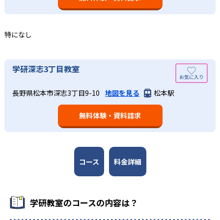
つレベルアップするスモールステップの教材となっている
の土台となる「読む力」「書く力」の育成に力を入れてい
ので、つまずくことなく、無理なく無駄なく学習ができ
る。また、この2教科を切り離さず、くり返し学習と毎日の
る。「自分から進んで学習する」姿勢や態度の育成も重視
家庭学習で学習させている。そのため、算数（数学）と国
特になし
している。
語の基礎力を上げたい人に向いている。
03
長時間の勉強が苦手な人向け
出典：学研教室 公式サイト
学研深志3丁目教室
週2回の教室学習と毎日の家庭学習
学研教室では、小学生については、1回の学習時間を30～
どんなメリットがある？
50分程度と設定している。この時間設定は、子どもが集中
学研教室では、週2回の教室学習と毎日の家庭学習（宿題学
長野県松本市深志3丁目9-10
地図を見る
松本駅
学研教室が持つ最大のメリットは、学研の教材開発ノウハ
して学習できる時間が通常「学年×10分±10分」と考えら
習）の相乗効果を活かす形で生徒の学力向上を進める。週2
ウを結集して制作した学習教材を使用している点だ。この
れていることに由来するものだ。この限界を超えて勉強し
回の教室学習において指導者は、生徒の様子を観察しなが
無料体験・資料請求
教材は、学習指導要領の内容を全てカバーしており、学校
ても学習の効果は上がらないと学研教室は考え、単なる長
ら学習指導と学習管理を実施。教室学習日以外の日のため
の勉強がよくわかるというもの。基礎から応用まで、少し
時間学習よりくり返し学習の効果を重視している。そのた
に自宅学習用の教材も提供し、学習の習慣化と学力の定着
ずつステップアップしながら身につけることができ、基礎
め、長時間の勉強が苦手な人に向いている。
を図っている。進度が早い子供は先取り学習も可能だ。
固めから先取り学習まで対応している。算数と国語を重視
すると共に、幼児・小学校低学年から外国語活動の学習に
コース
料金詳細
も対応。中学校英語の準備や高校入試向けの英語力育成に
も対応している。
学研教室の先生は、研修会や勉強会で日々指導スキルを研
学研教室のコースの内容は？
鑽している。「子どもたちに学ぶ喜びを」「自信を」「生
きる力を」という理念のもとで生徒一人ひとりに向き合っ