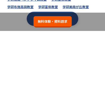
学研布施高田教室
学研富県教室
学研美南が丘教室
学研教室の教室一覧へ
無料体験・資料請求
類似の塾ブランドを探す
個別教室のトライ
3.7
無料体験・資料請求