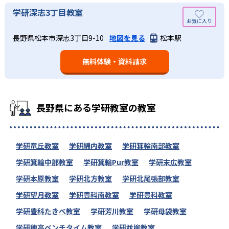
学研深志3丁目教室
長野県松本市深志3丁目9-10
地図を見る
松本駅
無料体験・資料請求
長野県にある学研教室の教室
学研竜丘教室
学研綿内教室
学研箕輪南部教室
学研箕輪中部教室
学研箕輪Pur教室
学研末広教室
学研本原教室
学研北方教室
学研北尾張部教室
学研望月教室
学研豊科南教室
学研豊科教室
学研豊科たきべ教室
学研芳川教室
学研母袋教室
学研穂高ベンチタイム教室
学研並柳教室