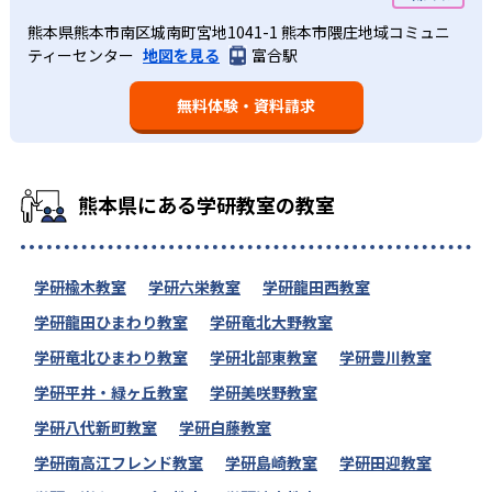
熊本県熊本市南区城南町宮地1041-1 熊本市隈庄地域コミュニ
ティーセンター
地図を見る
富合駅
無料体験・資料請求
熊本県にある学研教室の教室
学研楡木教室
学研六栄教室
学研龍田西教室
学研龍田ひまわり教室
学研竜北大野教室
学研竜北ひまわり教室
学研北部東教室
学研豊川教室
学研平井・緑ヶ丘教室
学研美咲野教室
学研八代新町教室
学研白藤教室
学研南高江フレンド教室
学研島崎教室
学研田迎教室