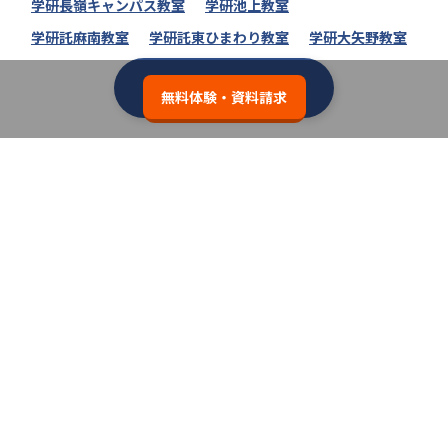
学研長嶺キャンパス教室
学研池上教室
学研託麻南教室
学研託東ひまわり教室
学研大矢野教室
学研教室の教室一覧へ
無料体験・資料請求
類似の塾ブランドを探す
個別教室のトライ
3.7
無料体験・資料請求