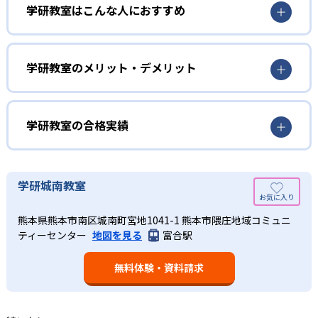
3歳から高校生まで「無学年方式」で個別指導
学研教室はこんな人におすすめ
学研教室は、0･1･2歳から高校生までを対象として個別指導
勉強全体の底力を上げたい人向け
を行っている。学校の進度や学年にとらわれず、生徒の理
学研教室は、生徒の「わかった！」を重視する形で個別指
学研教室のメリット・デメリット
解度を最優先して学習を進める「無学年方式」を採用して
導を行っている。無理なく学習を進められるよう「無学年
いることが特徴だ。この「無学年方式」では、生徒が個々
方式」を採用しており、わからない問題がある場合は立ち
のペースで学習することができるため、一度立ち止まって
止まってじっくりと学習することができる。また、覚えた
わからないところをしっかり学習したり、余裕がある場合
学研教室の合格実績
知識の量などで測りやすい「見える力」だけでなく、学習
はどんどん先取り学習を進めたりすることも可能である。
に取り組む根気や意欲など「見えない力」の育成も重視。
02
学研教室の合格実績は？
そのため、勉強全体の底力のようなものを向上させたい人
生徒それぞれに最適化された学習計画を設計
に向いている。
学研教室の合格実績は、公式サイトでは公開されていな
学研城南教室
い。
算数（数学）と国語の基礎力を上げたい人向け
学研教室の個別指導では、生徒一人ひとりの学力／適性を
熊本県熊本市南区城南町宮地1041-1 熊本市隈庄地域コミュニ
しっかり把握した上で学習の出発点を定め、生徒に最適化
学研教室では、算数（数学）と国語を全ての教科の基礎に
ティーセンター
地図を見る
富合駅
された学習計画を設計する。また、生徒それぞれに最適な
なるものと考え、その指導を重視している。算数（数学）
教材を提供すると共に、適切なアドバイスも実施。少しず
では筋道を立てて考える力の育成を、国語では全ての学力
つレベルアップするスモールステップの教材となっている
無料体験・資料請求
の土台となる「読む力」「書く力」の育成に力を入れてい
ので、つまずくことなく、無理なく無駄なく学習ができ
る。また、この2教科を切り離さず、くり返し学習と毎日の
る。「自分から進んで学習する」姿勢や態度の育成も重視
家庭学習で学習させている。そのため、算数（数学）と国
している。
語の基礎力を上げたい人に向いている。