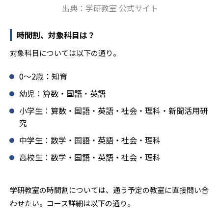
出典：学研教室 公式サイト
報にも精通しており、学習相談や教育相談、保護者とのコ
ミュニケーションにも対応している。
時間割、対象科目は？
学研教室では、楽しく生き生きと学ぶことも重視してい
る。人と人との触れ合いの中で学びを深めることにより、
対象科目については以下の通り。
知・情・意のバランスのとれた生徒の育成を推進。「教室
でのあいさつ」「くつ・かばんの整とん」といったしつけ
0〜2歳：知育
面の指導も実施し、全人的な教育に取り組んでいる点も、
メリットと言えるだろう。
幼児：算数・国語・英語
どんなデメリットがある？
小学生：算数・国語・英語・社会・理科・新聞活用研
究
学研教室のデメリットとしては、基礎をより重視している
分、生徒によっては物足りなく感じる可能性がある点だろ
中学生：数学・国語・英語・社会・理科
う。相性が気になる場合は、近くの教室に問い合わせてみ
高校生：数学・国語・英語・社会・理科
ることを推奨する。
学研教室の時間割については、通う予定の教室に直接問い合
わせたい。コース詳細は以下の通り。