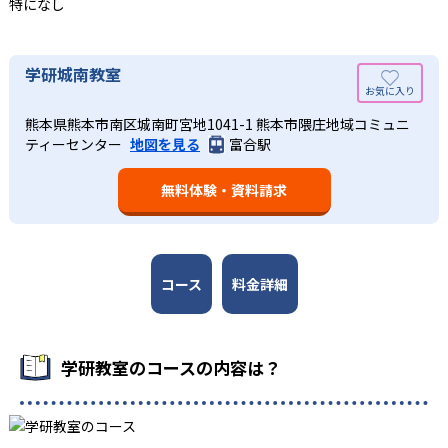
特になし
03
長時間の勉強が苦手な人向け
出典：学研教室 公式サイト
週2回の教室学習と毎日の家庭学習
学研教室では、小学生については、1回の学習時間を30～
どんなメリットがある？
学研城南教室
50分程度と設定している。この時間設定は、子どもが集中
学研教室では、週2回の教室学習と毎日の家庭学習（宿題学
学研教室が持つ最大のメリットは、学研の教材開発ノウハ
して学習できる時間が通常「学年×10分±10分」と考えら
習）の相乗効果を活かす形で生徒の学力向上を進める。週2
熊本県熊本市南区城南町宮地1041-1 熊本市隈庄地域コミュニ
ウを結集して制作した学習教材を使用している点だ。この
れていることに由来するものだ。この限界を超えて勉強し
ティーセンター
地図を見る
富合駅
回の教室学習において指導者は、生徒の様子を観察しなが
教材は、学習指導要領の内容を全てカバーしており、学校
ても学習の効果は上がらないと学研教室は考え、単なる長
ら学習指導と学習管理を実施。教室学習日以外の日のため
の勉強がよくわかるというもの。基礎から応用まで、少し
時間学習よりくり返し学習の効果を重視している。そのた
に自宅学習用の教材も提供し、学習の習慣化と学力の定着
無料体験・資料請求
ずつステップアップしながら身につけることができ、基礎
め、長時間の勉強が苦手な人に向いている。
を図っている。進度が早い子供は先取り学習も可能だ。
固めから先取り学習まで対応している。算数と国語を重視
すると共に、幼児・小学校低学年から外国語活動の学習に
も対応。中学校英語の準備や高校入試向けの英語力育成に
も対応している。
コース
料金詳細
学研教室の先生は、研修会や勉強会で日々指導スキルを研
鑽している。「子どもたちに学ぶ喜びを」「自信を」「生
きる力を」という理念のもとで生徒一人ひとりに向き合っ
学研教室のコースの内容は？
ており、生徒それぞれの「できるところ」「良いところ」
を見つけて褒めるところから学習をスタートする。この指
導により生徒の「やる気」を引き出し、無理のない学習と
確実な学力向上を進めている。また講師は、最新の教育情