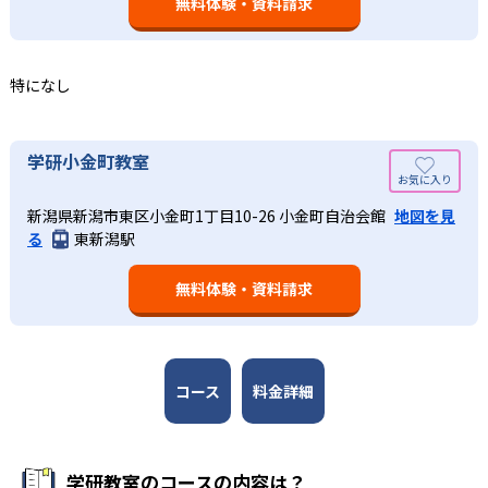
つレベルアップするスモールステップの教材となっている
無料体験・資料請求
の土台となる「読む力」「書く力」の育成に力を入れてい
ので、つまずくことなく、無理なく無駄なく学習ができ
る。また、この2教科を切り離さず、くり返し学習と毎日の
る。「自分から進んで学習する」姿勢や態度の育成も重視
家庭学習で学習させている。そのため、算数（数学）と国
している。
語の基礎力を上げたい人に向いている。
特になし
03
長時間の勉強が苦手な人向け
出典：学研教室 公式サイト
週2回の教室学習と毎日の家庭学習
学研教室では、小学生については、1回の学習時間を30～
どんなメリットがある？
学研小金町教室
50分程度と設定している。この時間設定は、子どもが集中
学研教室では、週2回の教室学習と毎日の家庭学習（宿題学
学研教室が持つ最大のメリットは、学研の教材開発ノウハ
して学習できる時間が通常「学年×10分±10分」と考えら
習）の相乗効果を活かす形で生徒の学力向上を進める。週2
新潟県新潟市東区小金町1丁目10-26 小金町自治会館
地図を見
ウを結集して制作した学習教材を使用している点だ。この
れていることに由来するものだ。この限界を超えて勉強し
る
東新潟駅
回の教室学習において指導者は、生徒の様子を観察しなが
教材は、学習指導要領の内容を全てカバーしており、学校
ても学習の効果は上がらないと学研教室は考え、単なる長
ら学習指導と学習管理を実施。教室学習日以外の日のため
の勉強がよくわかるというもの。基礎から応用まで、少し
時間学習よりくり返し学習の効果を重視している。そのた
に自宅学習用の教材も提供し、学習の習慣化と学力の定着
無料体験・資料請求
ずつステップアップしながら身につけることができ、基礎
め、長時間の勉強が苦手な人に向いている。
を図っている。進度が早い子供は先取り学習も可能だ。
固めから先取り学習まで対応している。算数と国語を重視
すると共に、幼児・小学校低学年から外国語活動の学習に
も対応。中学校英語の準備や高校入試向けの英語力育成に
も対応している。
コース
料金詳細
学研教室の先生は、研修会や勉強会で日々指導スキルを研
鑽している。「子どもたちに学ぶ喜びを」「自信を」「生
きる力を」という理念のもとで生徒一人ひとりに向き合っ
学研教室のコースの内容は？