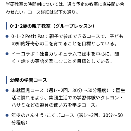
学研教室の時間割については、通う予定の教室に直接問い合
わせたい。コース詳細は以下の通り。
0･1･2歳の親子教室（グループレッスン）
0･1･2 Petit Pas：親子で参加できるコースで、子ども
の知的好奇心の目を育てることを目標としている。
イーコラボ：独自カリキュラムで絵本を中心に、聞
く・話すの英語を楽しむことを目標としている。
幼児の学習コース
未就園児コース（週1～2回、30分～50分程度）：園生
活に慣れるよう、集団生活での学習体験やクレヨン・
ハサミなどの道具の使い方を学ぶコース。
年少のさんすう･こくごコース（週1～2回、30分～50
分程度）