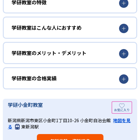
学研教室の特徴
01
3歳から高校生まで「無学年方式」で個別指導
学研教室はこんな人におすすめ
学研教室は、0･1･2歳から高校生までを対象として個別指導
勉強全体の底力を上げたい人向け
を行っている。学校の進度や学年にとらわれず、生徒の理
学研教室は、生徒の「わかった！」を重視する形で個別指
学研教室のメリット・デメリット
解度を最優先して学習を進める「無学年方式」を採用して
導を行っている。無理なく学習を進められるよう「無学年
いることが特徴だ。この「無学年方式」では、生徒が個々
方式」を採用しており、わからない問題がある場合は立ち
のペースで学習することができるため、一度立ち止まって
止まってじっくりと学習することができる。また、覚えた
わからないところをしっかり学習したり、余裕がある場合
学研教室の合格実績
知識の量などで測りやすい「見える力」だけでなく、学習
はどんどん先取り学習を進めたりすることも可能である。
に取り組む根気や意欲など「見えない力」の育成も重視。
02
学研教室の合格実績は？
そのため、勉強全体の底力のようなものを向上させたい人
生徒それぞれに最適化された学習計画を設計
に向いている。
学研教室の合格実績は、公式サイトでは公開されていな
学研小金町教室
い。
算数（数学）と国語の基礎力を上げたい人向け
学研教室の個別指導では、生徒一人ひとりの学力／適性を
新潟県新潟市東区小金町1丁目10-26 小金町自治会館
地図を見
しっかり把握した上で学習の出発点を定め、生徒に最適化
学研教室では、算数（数学）と国語を全ての教科の基礎に
る
東新潟駅
された学習計画を設計する。また、生徒それぞれに最適な
なるものと考え、その指導を重視している。算数（数学）
教材を提供すると共に、適切なアドバイスも実施。少しず
では筋道を立てて考える力の育成を、国語では全ての学力