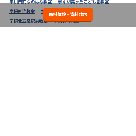
学研門前なのはな教室
学研明美ヶ丘こども園教室
学研明治教室
学研万代天明町教室
無料体験・資料請求
学研北五泉駅前教室
学研豊町教室
学研平和台スタディー教室
学研分水さくら教室
学研白山スクール教室
学研二本木教室
学研南川教室
学研栃尾お花ばたけ教室
学研東町のぞみ教室
学研教室の教室一覧へ
無料体験・資料請求