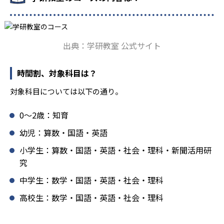
ており、生徒それぞれの「できるところ」「良いところ」
を見つけて褒めるところから学習をスタートする。この指
導により生徒の「やる気」を引き出し、無理のない学習と
確実な学力向上を進めている。また講師は、最新の教育情
出典：学研教室 公式サイト
報にも精通しており、学習相談や教育相談、保護者とのコ
ミュニケーションにも対応している。
時間割、対象科目は？
学研教室では、楽しく生き生きと学ぶことも重視してい
る。人と人との触れ合いの中で学びを深めることにより、
対象科目については以下の通り。
知・情・意のバランスのとれた生徒の育成を推進。「教室
でのあいさつ」「くつ・かばんの整とん」といったしつけ
0〜2歳：知育
面の指導も実施し、全人的な教育に取り組んでいる点も、
メリットと言えるだろう。
幼児：算数・国語・英語
どんなデメリットがある？
小学生：算数・国語・英語・社会・理科・新聞活用研
究
学研教室のデメリットとしては、基礎をより重視している
分、生徒によっては物足りなく感じる可能性がある点だろ
中学生：数学・国語・英語・社会・理科
う。相性が気になる場合は、近くの教室に問い合わせてみ
高校生：数学・国語・英語・社会・理科
ることを推奨する。