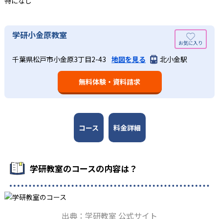
特になし
している。
語の基礎力を上げたい人に向いている。
03
長時間の勉強が苦手な人向け
出典：学研教室 公式サイト
学研小金原教室
週2回の教室学習と毎日の家庭学習
学研教室では、小学生については、1回の学習時間を30～
どんなメリットがある？
50分程度と設定している。この時間設定は、子どもが集中
学研教室では、週2回の教室学習と毎日の家庭学習（宿題学
千葉県松戸市小金原3丁目2-43
地図を見る
北小金駅
学研教室が持つ最大のメリットは、学研の教材開発ノウハ
して学習できる時間が通常「学年×10分±10分」と考えら
習）の相乗効果を活かす形で生徒の学力向上を進める。週2
ウを結集して制作した学習教材を使用している点だ。この
れていることに由来するものだ。この限界を超えて勉強し
回の教室学習において指導者は、生徒の様子を観察しなが
無料体験・資料請求
教材は、学習指導要領の内容を全てカバーしており、学校
ても学習の効果は上がらないと学研教室は考え、単なる長
ら学習指導と学習管理を実施。教室学習日以外の日のため
の勉強がよくわかるというもの。基礎から応用まで、少し
時間学習よりくり返し学習の効果を重視している。そのた
に自宅学習用の教材も提供し、学習の習慣化と学力の定着
ずつステップアップしながら身につけることができ、基礎
め、長時間の勉強が苦手な人に向いている。
を図っている。進度が早い子供は先取り学習も可能だ。
固めから先取り学習まで対応している。算数と国語を重視
すると共に、幼児・小学校低学年から外国語活動の学習に
コース
料金詳細
も対応。中学校英語の準備や高校入試向けの英語力育成に
も対応している。
学研教室の先生は、研修会や勉強会で日々指導スキルを研
学研教室のコースの内容は？
鑽している。「子どもたちに学ぶ喜びを」「自信を」「生
きる力を」という理念のもとで生徒一人ひとりに向き合っ
ており、生徒それぞれの「できるところ」「良いところ」
を見つけて褒めるところから学習をスタートする。この指
出典：学研教室 公式サイト
導により生徒の「やる気」を引き出し、無理のない学習と