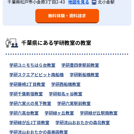
千葉県松戸市小金原3丁目2-43
地図を見る
北小金駅
無料体験・資料請求
千葉県にある学研教室の教室
学研ユニモちはら台教室
学研豊四季駅前教室
学研スクエアビビット南船橋
学研新船橋教室
学研藤崎2丁目教室
学研西船橋教室
学研千葉新宿教室
学研和名ヶ谷教室
学研六実火の見下教室
学研六実駅前教室
学研六高台教室
学研緑ヶ丘教室
学研緑が丘駅南教室
学研緑が丘2丁目教室
学研流山おおたかの森北教室
学研流山おおたかの森美田教室