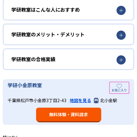
3歳から高校生まで「無学年方式」で個別指導
学研教室はこんな人におすすめ
学研教室は、0･1･2歳から高校生までを対象として個別指導
勉強全体の底力を上げたい人向け
を行っている。学校の進度や学年にとらわれず、生徒の理
学研教室は、生徒の「わかった！」を重視する形で個別指
学研教室のメリット・デメリット
解度を最優先して学習を進める「無学年方式」を採用して
導を行っている。無理なく学習を進められるよう「無学年
いることが特徴だ。この「無学年方式」では、生徒が個々
方式」を採用しており、わからない問題がある場合は立ち
のペースで学習することができるため、一度立ち止まって
止まってじっくりと学習することができる。また、覚えた
わからないところをしっかり学習したり、余裕がある場合
学研教室の合格実績
知識の量などで測りやすい「見える力」だけでなく、学習
はどんどん先取り学習を進めたりすることも可能である。
に取り組む根気や意欲など「見えない力」の育成も重視。
02
学研教室の合格実績は？
そのため、勉強全体の底力のようなものを向上させたい人
生徒それぞれに最適化された学習計画を設計
に向いている。
学研教室の合格実績は、公式サイトでは公開されていな
学研小金原教室
い。
算数（数学）と国語の基礎力を上げたい人向け
学研教室の個別指導では、生徒一人ひとりの学力／適性を
千葉県松戸市小金原3丁目2-43
地図を見る
北小金駅
しっかり把握した上で学習の出発点を定め、生徒に最適化
学研教室では、算数（数学）と国語を全ての教科の基礎に
された学習計画を設計する。また、生徒それぞれに最適な
なるものと考え、その指導を重視している。算数（数学）
教材を提供すると共に、適切なアドバイスも実施。少しず
無料体験・資料請求
では筋道を立てて考える力の育成を、国語では全ての学力
つレベルアップするスモールステップの教材となっている
の土台となる「読む力」「書く力」の育成に力を入れてい
ので、つまずくことなく、無理なく無駄なく学習ができ
る。また、この2教科を切り離さず、くり返し学習と毎日の
る。「自分から進んで学習する」姿勢や態度の育成も重視
家庭学習で学習させている。そのため、算数（数学）と国