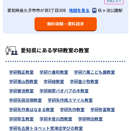
愛知県長久手市市が洞3丁目308
地図を見る
杁ヶ池公園駅
無料体験・資料請求
愛知県にある学研教室の教室
学研剱正教室
学研六番町教室
学研六栗こども園教室
学研篭山西教室
学研緑教室
学研里小牧教室
学研要池教室
学研柳原バオバブの木教室
学研矢田羽塚教室
学研矢作南スマイル教室
学研矢作東はなまる教室
学研矢作教室
学研弥富教室
学研弥生教室
学研木曽川西教室
学研明治教室
学研名古屋トヨペット常滑店学びの教室