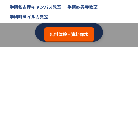
学研名古屋キャンパス教室
学研妙興寺教室
学研味岡イルカ教室
学研教室の教室一覧へ
無料体験・資料請求
類似の塾ブランドを探す
個別教室のトライ
3.7
無料体験・資料請求