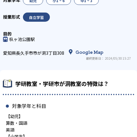
幼児
小1 ~ 6
中1 ~ 3
自立学習
杁ヶ池公園駅
Google Map
愛知県長久手市市が洞3丁目308
最終更新日： 2024/05/30 15:27
学研教室・学研市が洞教室の特徴は？
対象学年と科目
【幼児】
算数・国語
英語
【小学生】