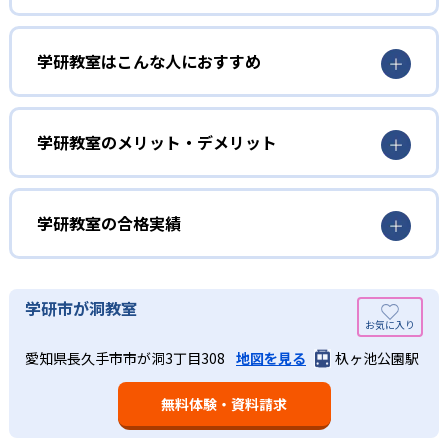
01
3歳から高校生まで「無学年方式」で個別指導
学研教室はこんな人におすすめ
学研教室は、0･1･2歳から高校生までを対象として個別指導
勉強全体の底力を上げたい人向け
を行っている。学校の進度や学年にとらわれず、生徒の理
学研教室は、生徒の「わかった！」を重視する形で個別指
学研教室のメリット・デメリット
解度を最優先して学習を進める「無学年方式」を採用して
導を行っている。無理なく学習を進められるよう「無学年
いることが特徴だ。この「無学年方式」では、生徒が個々
方式」を採用しており、わからない問題がある場合は立ち
のペースで学習することができるため、一度立ち止まって
止まってじっくりと学習することができる。また、覚えた
わからないところをしっかり学習したり、余裕がある場合
学研教室の合格実績
知識の量などで測りやすい「見える力」だけでなく、学習
はどんどん先取り学習を進めたりすることも可能である。
に取り組む根気や意欲など「見えない力」の育成も重視。
02
学研教室の合格実績は？
そのため、勉強全体の底力のようなものを向上させたい人
生徒それぞれに最適化された学習計画を設計
に向いている。
学研教室の合格実績は、公式サイトでは公開されていな
学研市が洞教室
い。
算数（数学）と国語の基礎力を上げたい人向け
学研教室の個別指導では、生徒一人ひとりの学力／適性を
愛知県長久手市市が洞3丁目308
地図を見る
杁ヶ池公園駅
しっかり把握した上で学習の出発点を定め、生徒に最適化
学研教室では、算数（数学）と国語を全ての教科の基礎に
された学習計画を設計する。また、生徒それぞれに最適な
なるものと考え、その指導を重視している。算数（数学）
教材を提供すると共に、適切なアドバイスも実施。少しず
無料体験・資料請求
では筋道を立てて考える力の育成を、国語では全ての学力
つレベルアップするスモールステップの教材となっている
の土台となる「読む力」「書く力」の育成に力を入れてい
ので、つまずくことなく、無理なく無駄なく学習ができ