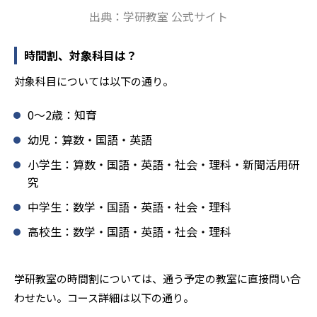
を見つけて褒めるところから学習をスタートする。この指
出典：学研教室 公式サイト
導により生徒の「やる気」を引き出し、無理のない学習と
確実な学力向上を進めている。また講師は、最新の教育情
報にも精通しており、学習相談や教育相談、保護者とのコ
時間割、対象科目は？
ミュニケーションにも対応している。
対象科目については以下の通り。
学研教室では、楽しく生き生きと学ぶことも重視してい
る。人と人との触れ合いの中で学びを深めることにより、
0〜2歳：知育
知・情・意のバランスのとれた生徒の育成を推進。「教室
でのあいさつ」「くつ・かばんの整とん」といったしつけ
幼児：算数・国語・英語
面の指導も実施し、全人的な教育に取り組んでいる点も、
小学生：算数・国語・英語・社会・理科・新聞活用研
メリットと言えるだろう。
究
どんなデメリットがある？
中学生：数学・国語・英語・社会・理科
学研教室のデメリットとしては、基礎をより重視している
分、生徒によっては物足りなく感じる可能性がある点だろ
高校生：数学・国語・英語・社会・理科
う。相性が気になる場合は、近くの教室に問い合わせてみ
ることを推奨する。
学研教室の時間割については、通う予定の教室に直接問い合
わせたい。コース詳細は以下の通り。