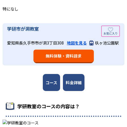
る。また、この2教科を切り離さず、くり返し学習と毎日の
る。「自分から進んで学習する」姿勢や態度の育成も重視
家庭学習で学習させている。そのため、算数（数学）と国
特になし
している。
語の基礎力を上げたい人に向いている。
03
長時間の勉強が苦手な人向け
出典：学研教室 公式サイト
学研市が洞教室
週2回の教室学習と毎日の家庭学習
学研教室では、小学生については、1回の学習時間を30～
どんなメリットがある？
50分程度と設定している。この時間設定は、子どもが集中
学研教室では、週2回の教室学習と毎日の家庭学習（宿題学
愛知県長久手市市が洞3丁目308
地図を見る
杁ヶ池公園駅
学研教室が持つ最大のメリットは、学研の教材開発ノウハ
して学習できる時間が通常「学年×10分±10分」と考えら
習）の相乗効果を活かす形で生徒の学力向上を進める。週2
ウを結集して制作した学習教材を使用している点だ。この
れていることに由来するものだ。この限界を超えて勉強し
回の教室学習において指導者は、生徒の様子を観察しなが
無料体験・資料請求
教材は、学習指導要領の内容を全てカバーしており、学校
ても学習の効果は上がらないと学研教室は考え、単なる長
ら学習指導と学習管理を実施。教室学習日以外の日のため
の勉強がよくわかるというもの。基礎から応用まで、少し
時間学習よりくり返し学習の効果を重視している。そのた
に自宅学習用の教材も提供し、学習の習慣化と学力の定着
ずつステップアップしながら身につけることができ、基礎
め、長時間の勉強が苦手な人に向いている。
を図っている。進度が早い子供は先取り学習も可能だ。
固めから先取り学習まで対応している。算数と国語を重視
すると共に、幼児・小学校低学年から外国語活動の学習に
コース
料金詳細
も対応。中学校英語の準備や高校入試向けの英語力育成に
も対応している。
学研教室の先生は、研修会や勉強会で日々指導スキルを研
学研教室のコースの内容は？
鑽している。「子どもたちに学ぶ喜びを」「自信を」「生
きる力を」という理念のもとで生徒一人ひとりに向き合っ
ており、生徒それぞれの「できるところ」「良いところ」