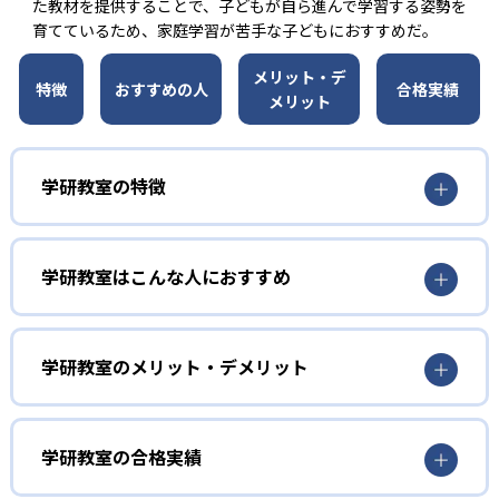
た教材を提供することで、子どもが自ら進んで学習する姿勢を
育てているため、家庭学習が苦手な子どもにおすすめだ。
メリット・デ
特徴
おすすめの人
合格実績
メリット
学研教室の特徴
01
3歳から高校生まで「無学年方式」で個別指導
学研教室はこんな人におすすめ
学研教室は、0･1･2歳から高校生までを対象として個別指導
勉強全体の底力を上げたい人向け
を行っている。学校の進度や学年にとらわれず、生徒の理
学研教室は、生徒の「わかった！」を重視する形で個別指
学研教室のメリット・デメリット
解度を最優先して学習を進める「無学年方式」を採用して
導を行っている。無理なく学習を進められるよう「無学年
いることが特徴だ。この「無学年方式」では、生徒が個々
方式」を採用しており、わからない問題がある場合は立ち
のペースで学習することができるため、一度立ち止まって
止まってじっくりと学習することができる。また、覚えた
わからないところをしっかり学習したり、余裕がある場合
学研教室の合格実績
知識の量などで測りやすい「見える力」だけでなく、学習
はどんどん先取り学習を進めたりすることも可能である。
に取り組む根気や意欲など「見えない力」の育成も重視。