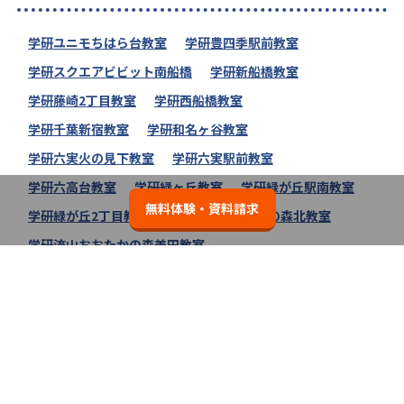
学研ユニモちはら台教室
学研豊四季駅前教室
学研スクエアビビット南船橋
学研新船橋教室
学研藤崎2丁目教室
学研西船橋教室
学研千葉新宿教室
学研和名ヶ谷教室
学研六実火の見下教室
学研六実駅前教室
学研六高台教室
学研緑ヶ丘教室
学研緑が丘駅南教室
無料体験・資料請求
学研緑が丘2丁目教室
学研流山おおたかの森北教室
学研流山おおたかの森美田教室
学研流山おおたかの森南教室
学研流山おおたかの森西口教室
学研流山おおたかの森クィーンズフォレスト教室
学研誉田2丁目教室