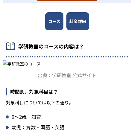
固めから先取り学習まで対応している。算数と国語を重視
すると共に、幼児・小学校低学年から外国語活動の学習に
も対応。中学校英語の準備や高校入試向けの英語力育成に
も対応している。
コース
料金詳細
学研教室の先生は、研修会や勉強会で日々指導スキルを研
鑽している。「子どもたちに学ぶ喜びを」「自信を」「生
きる力を」という理念のもとで生徒一人ひとりに向き合っ
学研教室のコースの内容は？
ており、生徒それぞれの「できるところ」「良いところ」
を見つけて褒めるところから学習をスタートする。この指
導により生徒の「やる気」を引き出し、無理のない学習と
確実な学力向上を進めている。また講師は、最新の教育情
出典：学研教室 公式サイト
報にも精通しており、学習相談や教育相談、保護者とのコ
ミュニケーションにも対応している。
時間割、対象科目は？
学研教室では、楽しく生き生きと学ぶことも重視してい
る。人と人との触れ合いの中で学びを深めることにより、
対象科目については以下の通り。
知・情・意のバランスのとれた生徒の育成を推進。「教室
でのあいさつ」「くつ・かばんの整とん」といったしつけ
0〜2歳：知育
面の指導も実施し、全人的な教育に取り組んでいる点も、
メリットと言えるだろう。
幼児：算数・国語・英語