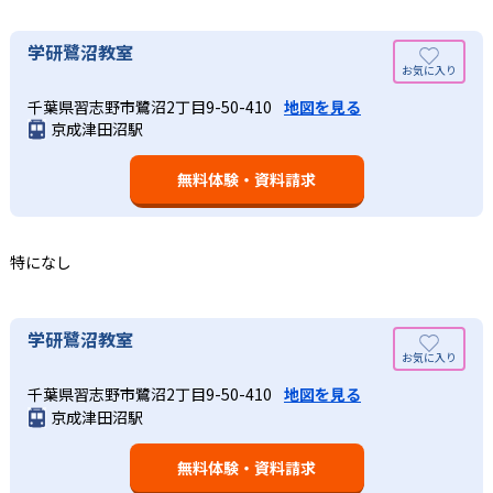
02
学研教室の合格実績は？
そのため、勉強全体の底力のようなものを向上させたい人
生徒それぞれに最適化された学習計画を設計
に向いている。
学研教室の合格実績は、公式サイトでは公開されていな
学研鷺沼教室
い。
算数（数学）と国語の基礎力を上げたい人向け
学研教室の個別指導では、生徒一人ひとりの学力／適性を
千葉県習志野市鷺沼2丁目9-50-410
地図を見る
しっかり把握した上で学習の出発点を定め、生徒に最適化
学研教室では、算数（数学）と国語を全ての教科の基礎に
京成津田沼駅
された学習計画を設計する。また、生徒それぞれに最適な
なるものと考え、その指導を重視している。算数（数学）
教材を提供すると共に、適切なアドバイスも実施。少しず
では筋道を立てて考える力の育成を、国語では全ての学力
つレベルアップするスモールステップの教材となっている
無料体験・資料請求
の土台となる「読む力」「書く力」の育成に力を入れてい
ので、つまずくことなく、無理なく無駄なく学習ができ
る。また、この2教科を切り離さず、くり返し学習と毎日の
る。「自分から進んで学習する」姿勢や態度の育成も重視
家庭学習で学習させている。そのため、算数（数学）と国
している。
語の基礎力を上げたい人に向いている。
特になし
03
長時間の勉強が苦手な人向け
出典：学研教室 公式サイト
週2回の教室学習と毎日の家庭学習
学研教室では、小学生については、1回の学習時間を30～
どんなメリットがある？
学研鷺沼教室
50分程度と設定している。この時間設定は、子どもが集中
学研教室では、週2回の教室学習と毎日の家庭学習（宿題学
学研教室が持つ最大のメリットは、学研の教材開発ノウハ
して学習できる時間が通常「学年×10分±10分」と考えら
習）の相乗効果を活かす形で生徒の学力向上を進める。週2
千葉県習志野市鷺沼2丁目9-50-410
地図を見る
ウを結集して制作した学習教材を使用している点だ。この
れていることに由来するものだ。この限界を超えて勉強し
京成津田沼駅
回の教室学習において指導者は、生徒の様子を観察しなが
教材は、学習指導要領の内容を全てカバーしており、学校
ても学習の効果は上がらないと学研教室は考え、単なる長
ら学習指導と学習管理を実施。教室学習日以外の日のため
の勉強がよくわかるというもの。基礎から応用まで、少し
時間学習よりくり返し学習の効果を重視している。そのた
に自宅学習用の教材も提供し、学習の習慣化と学力の定着
無料体験・資料請求
ずつステップアップしながら身につけることができ、基礎
め、長時間の勉強が苦手な人に向いている。
を図っている。進度が早い子供は先取り学習も可能だ。