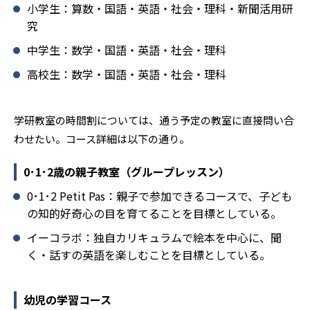
どんなデメリットがある？
小学生：算数・国語・英語・社会・理科・新聞活用研
究
学研教室のデメリットとしては、基礎をより重視している
分、生徒によっては物足りなく感じる可能性がある点だろ
中学生：数学・国語・英語・社会・理科
う。相性が気になる場合は、近くの教室に問い合わせてみ
高校生：数学・国語・英語・社会・理科
ることを推奨する。
学研教室の時間割については、通う予定の教室に直接問い合
わせたい。コース詳細は以下の通り。
0･1･2歳の親子教室（グループレッスン）
0･1･2 Petit Pas：親子で参加できるコースで、子ども
の知的好奇心の目を育てることを目標としている。
イーコラボ：独自カリキュラムで絵本を中心に、聞
く・話すの英語を楽しむことを目標としている。
幼児の学習コース