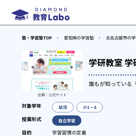
塾・学習塾TOP
愛知県の学習塾
北名古屋市の学
学研教室 学
誰もが知っている
出典：
公式サイト
幼児
小1 ~ 6
自立学習
学習習慣の定着