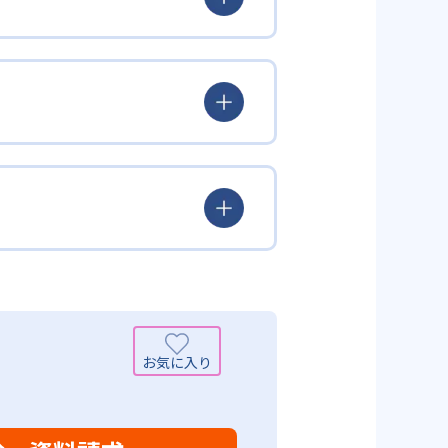
とらわれず、生徒の理解度を最優
徒が個々のペースで学習すること
んどん先取り学習を進めたりする
られるよう「無学年方式」を採用
覚えた知識の量などで測りやすい
め、勉強全体の底力のようなもの
出典：学研教室 公式サイト
定め、生徒に最適化された学習計
少しずつレベルアップするスモー
がよくわかるというもの。基礎か
分から進んで学習する」姿勢や態
まで対応している。算数と国語を
入試向けの英語力育成にも対応し
いる。算数（数学）では筋道を立
れている。また、この2教科を切
基礎力を上げたい人に向いてい
を」「自信を」「生きる力を」と
ころ」を見つけて褒めるところか
学力向上を進める。週2回の教室学
学力向上を進めている。また講師
日のために自宅学習用の教材も提
も対応している。