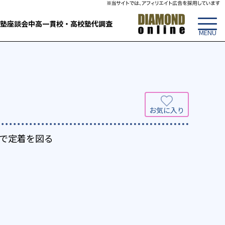
塾
座談会
中高一貫校・高校
塾代調査
で定着を図る