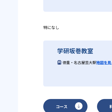
学研教室では、小学生については
る時間が通常「学年×10分±1
学研教室では、楽しく生き生きと
いと学研教室は考え、単なる長時
ランスのとれた生徒の育成を推進
る。
教育に取り組んでいる点も、メリ
特になし
どんなデメリットがある？
学研坂巻教室
学研教室のデメリットとしては、
になる場合は、近くの教室に問い
徳重・名古屋芸大駅
地図を見
コース