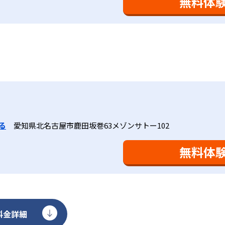
無料体
、1回の学習時間を30～50分程度と設定している。この時間
0分」と考えられていることに由来するものだ。この限界を超え
学ぶことも重視している。人と人との触れ合いの中で学びを深
間学習よりくり返し学習の効果を重視している。そのため、長
。「教室でのあいさつ」「くつ・かばんの整とん」といったし
ットと言えるだろう。
基礎をより重視している分、生徒によっては物足りなく感じる
合わせてみることを推奨する。
る
愛知県北名古屋市鹿田坂巻63メゾンサトー102
無料体
料金詳細