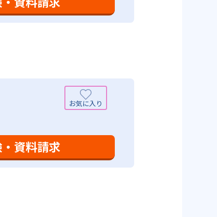
験・資料請求
設定は、子どもが集中して学習でき
て勉強しても学習の効果は上がらな
めることにより、知・情・意のバ
時間の勉強が苦手な人に向いてい
つけ面の指導も実施し、全人的な
可能性がある点だろう。相性が気
験・資料請求