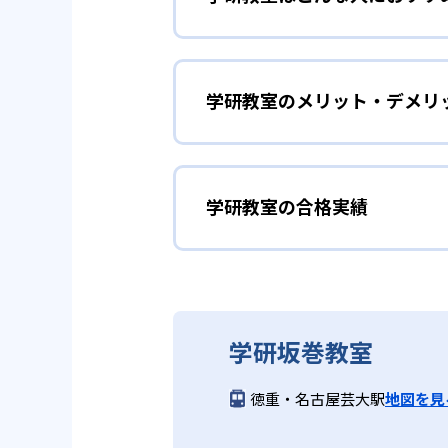
学研教室は、0･1･2歳から高
先して学習を進める「無学年方式
勉強全体の底力を上げたい
ができるため、一度立ち止まって
ことも可能である。
学研教室のメリット・デメリ
学研教室は、生徒の「わかった！
しており、わからない問題がある
02
生徒それぞ
「見える力」だけでなく、学習に
どんなメリットがある？
を向上させたい人に向いている。
学研教室の個別指導では、生徒一
学研教室の合格実績
学研教室が持つ最大のメリットは
画を設計する。また、生徒それぞ
算数（数学）と国語の基礎
教材を使用している点だ。この教
ルステップの教材となっているの
ら応用まで、少しずつステップア
学研教室の合格実績は？
度の育成も重視している。
重視すると共に、幼児・小学校低
学研教室では、算数（数学）と国
ている。
てて考える力の育成を、国語では
学研教室の合格実績は、公式サイ
り離さず、くり返し学習と毎日の
03
週2回の教
学研坂巻教室
る。
学研教室の先生は、研修会や勉強
いう理念のもとで生徒一人ひとり
学研教室では、週2回の教室学習
徳重・名古屋芸大駅
地図を見
ら学習をスタートする。この指導
長時間の勉強が苦手な人向
習において指導者は、生徒の様子
は、最新の教育情報にも精通して
供し、学習の習慣化と学力の定着