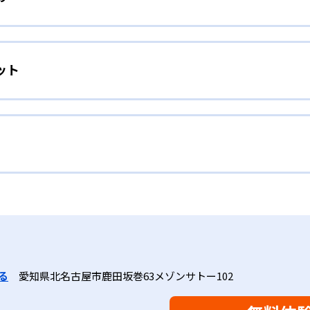
校生までを対象として個別指導を行っている。学校の進度や学年に
」を採用していることが特徴だ。この「無学年方式」では、生
人向け
わからないところをしっかり学習したり、余裕がある場合はど
ット
」を重視する形で個別指導を行っている。無理なく学習を進め
場合は立ち止まってじっくりと学習することができる。また、
れに最適化された学習計画を設計
取り組む根気や意欲など「見えない力」の育成も重視。そのた
人ひとりの学力／適性をしっかり把握した上で学習の出発点を
、学研の教材開発ノウハウを結集して制作した学習
れに最適な教材を提供すると共に、適切なアドバイスも実施。
力を上げたい人向け
材は、学習指導要領の内容を全てカバーしており、学校の勉強
で、つまずくことなく、無理なく無駄なく学習ができる。「自
ップしながら身につけることができ、基礎固めから先取り学習
学年から外国語活動の学習にも対応。中学校英語の準備や高校
語を全ての教科の基礎になるものと考え、その指導を重視して
全ての学力の土台となる「読む力」「書く力」の育成に力を入
トでは公開されていない。
家庭学習で学習させている。そのため、算数（数学）と国語の
室学習と毎日の家庭学習
会で日々指導スキルを研鑽している。「子どもたちに学ぶ喜び
に向き合っており、生徒それぞれの「できるところ」「良いと
と毎日の家庭学習（宿題学習）の相乗効果を活かす形で生徒の
る
愛知県北名古屋市鹿田坂巻63メゾンサトー102
により生徒の「やる気」を引き出し、無理のない学習と確実な
け
を観察しながら学習指導と学習管理を実施。教室学習日以外の
おり、学習相談や教育相談、保護者とのコミュニケーションに
を図っている。進度が早い子供は先取り学習も可能だ。