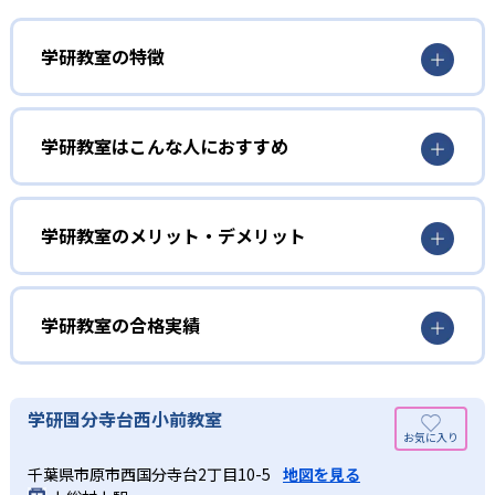
学研教室の特徴
01
3歳から高校生まで「無学年方式」で個別指導
学研教室はこんな人におすすめ
学研教室は、0･1･2歳から高校生までを対象として個別指導
勉強全体の底力を上げたい人向け
を行っている。学校の進度や学年にとらわれず、生徒の理
学研教室は、生徒の「わかった！」を重視する形で個別指
学研教室のメリット・デメリット
解度を最優先して学習を進める「無学年方式」を採用して
導を行っている。無理なく学習を進められるよう「無学年
いることが特徴だ。この「無学年方式」では、生徒が個々
方式」を採用しており、わからない問題がある場合は立ち
のペースで学習することができるため、一度立ち止まって
止まってじっくりと学習することができる。また、覚えた
わからないところをしっかり学習したり、余裕がある場合
学研教室の合格実績
知識の量などで測りやすい「見える力」だけでなく、学習
はどんどん先取り学習を進めたりすることも可能である。
に取り組む根気や意欲など「見えない力」の育成も重視。
02
学研教室の合格実績は？
そのため、勉強全体の底力のようなものを向上させたい人
生徒それぞれに最適化された学習計画を設計
に向いている。
学研教室の合格実績は、公式サイトでは公開されていな
学研国分寺台西小前教室
い。
算数（数学）と国語の基礎力を上げたい人向け
学研教室の個別指導では、生徒一人ひとりの学力／適性を
千葉県市原市西国分寺台2丁目10-5
地図を見る
しっかり把握した上で学習の出発点を定め、生徒に最適化
学研教室では、算数（数学）と国語を全ての教科の基礎に