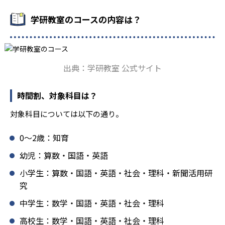
鑽している。「子どもたちに学ぶ喜びを」「自信を」「生
きる力を」という理念のもとで生徒一人ひとりに向き合っ
学研教室のコースの内容は？
ており、生徒それぞれの「できるところ」「良いところ」
を見つけて褒めるところから学習をスタートする。この指
導により生徒の「やる気」を引き出し、無理のない学習と
確実な学力向上を進めている。また講師は、最新の教育情
出典：学研教室 公式サイト
報にも精通しており、学習相談や教育相談、保護者とのコ
ミュニケーションにも対応している。
時間割、対象科目は？
学研教室では、楽しく生き生きと学ぶことも重視してい
る。人と人との触れ合いの中で学びを深めることにより、
対象科目については以下の通り。
知・情・意のバランスのとれた生徒の育成を推進。「教室
でのあいさつ」「くつ・かばんの整とん」といったしつけ
0〜2歳：知育
面の指導も実施し、全人的な教育に取り組んでいる点も、
メリットと言えるだろう。
幼児：算数・国語・英語
どんなデメリットがある？
小学生：算数・国語・英語・社会・理科・新聞活用研
究
学研教室のデメリットとしては、基礎をより重視している
分、生徒によっては物足りなく感じる可能性がある点だろ
中学生：数学・国語・英語・社会・理科
う。相性が気になる場合は、近くの教室に問い合わせてみ
高校生：数学・国語・英語・社会・理科
ることを推奨する。