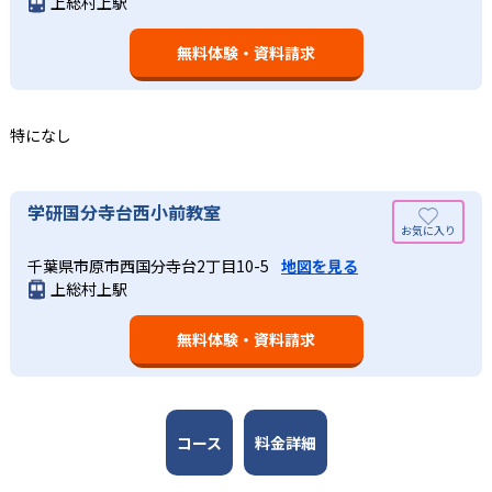
上総村上駅
された学習計画を設計する。また、生徒それぞれに最適な
なるものと考え、その指導を重視している。算数（数学）
教材を提供すると共に、適切なアドバイスも実施。少しず
では筋道を立てて考える力の育成を、国語では全ての学力
つレベルアップするスモールステップの教材となっている
無料体験・資料請求
の土台となる「読む力」「書く力」の育成に力を入れてい
ので、つまずくことなく、無理なく無駄なく学習ができ
る。また、この2教科を切り離さず、くり返し学習と毎日の
る。「自分から進んで学習する」姿勢や態度の育成も重視
家庭学習で学習させている。そのため、算数（数学）と国
している。
語の基礎力を上げたい人に向いている。
特になし
03
長時間の勉強が苦手な人向け
出典：学研教室 公式サイト
週2回の教室学習と毎日の家庭学習
学研教室では、小学生については、1回の学習時間を30～
どんなメリットがある？
学研国分寺台西小前教室
50分程度と設定している。この時間設定は、子どもが集中
学研教室では、週2回の教室学習と毎日の家庭学習（宿題学
学研教室が持つ最大のメリットは、学研の教材開発ノウハ
して学習できる時間が通常「学年×10分±10分」と考えら
習）の相乗効果を活かす形で生徒の学力向上を進める。週2
千葉県市原市西国分寺台2丁目10-5
地図を見る
ウを結集して制作した学習教材を使用している点だ。この
れていることに由来するものだ。この限界を超えて勉強し
上総村上駅
回の教室学習において指導者は、生徒の様子を観察しなが
教材は、学習指導要領の内容を全てカバーしており、学校
ても学習の効果は上がらないと学研教室は考え、単なる長
ら学習指導と学習管理を実施。教室学習日以外の日のため
の勉強がよくわかるというもの。基礎から応用まで、少し
時間学習よりくり返し学習の効果を重視している。そのた
に自宅学習用の教材も提供し、学習の習慣化と学力の定着
無料体験・資料請求
ずつステップアップしながら身につけることができ、基礎
め、長時間の勉強が苦手な人に向いている。
を図っている。進度が早い子供は先取り学習も可能だ。
固めから先取り学習まで対応している。算数と国語を重視
すると共に、幼児・小学校低学年から外国語活動の学習に
も対応。中学校英語の準備や高校入試向けの英語力育成に
も対応している。
コース
料金詳細
学研教室の先生は、研修会や勉強会で日々指導スキルを研