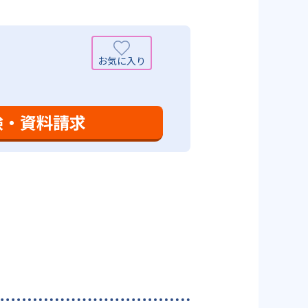
可能性がある点だろう。相性が気
験・資料請求