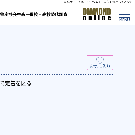
塾
座談会
中高一貫校・高校
塾代調査
で定着を図る