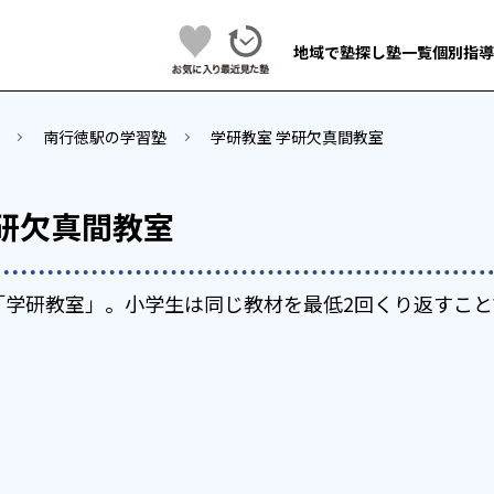
地域で塾探し
塾一覧
個別指導
南行徳駅の学習塾
学研教室 学研欠真間教室
学研欠真間教室
「学研教室」。小学生は同じ教材を最低2回くり返すこと