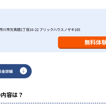
基礎をより重視している分、生徒によっては物足りなく感じる
合わせてみることを推奨する。
市川市欠真間1丁目10-22 ブリックハウスノザキ105
無料体
料金詳細
の内容は？