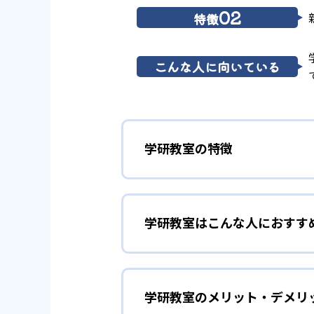
02
特徴
こんな人に向いている
学研教室の特徴
01
3歳から高
学研教室はこんな人におすす
学研教室は、0･1･2歳から高
先して学習を進める「無学年方式
勉強全体の底力を上げたい
ができるため、一度立ち止まって
ことも可能である。
学研教室のメリット・デメリ
学研教室は、生徒の「わかった！