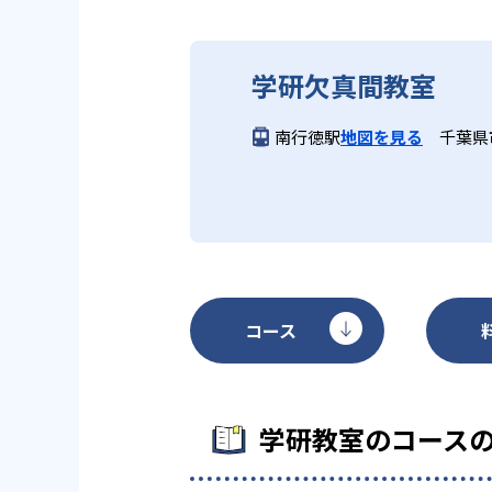
どんなデメリットがある？
学研欠真間教室
学研教室のデメリットとしては、
になる場合は、近くの教室に問い
南行徳駅
地図を見る
千葉県
コース
学研教室のコース