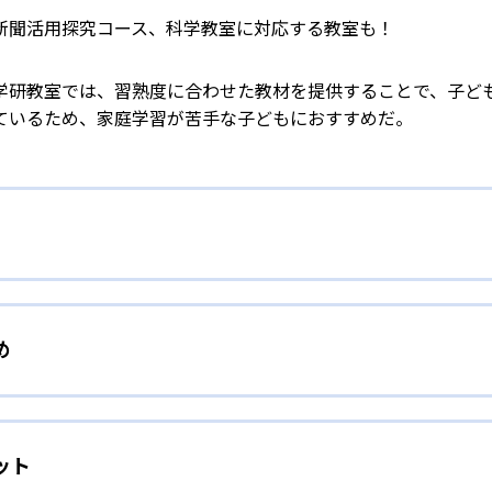
新聞活用探究コース、科学教室に対応する教室も！
学研教室では、習熟度に合わせた教材を提供することで、子ど
ているため、家庭学習が苦手な子どもにおすすめだ。
校生まで「無学年方式」で個別指導
め
校生までを対象として個別指導を行っている。学校の進度や学年に
」を採用していることが特徴だ。この「無学年方式」では、生
人向け
わからないところをしっかり学習したり、余裕がある場合はど
ット
」を重視する形で個別指導を行っている。無理なく学習を進め