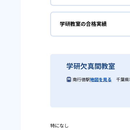
しており、わからない問題がある
02
生徒それぞ
「見える力」だけでなく、学習に
どんなメリットがある？
を向上させたい人に向いている。
学研教室の個別指導では、生徒一
学研教室の合格実績
学研教室が持つ最大のメリットは
画を設計する。また、生徒それぞ
算数（数学）と国語の基礎
教材を使用している点だ。この教
ルステップの教材となっているの
ら応用まで、少しずつステップア
学研教室の合格実績は？
度の育成も重視している。
重視すると共に、幼児・小学校低
学研教室では、算数（数学）と国
ている。
てて考える力の育成を、国語では
学研教室の合格実績は、公式サイ
り離さず、くり返し学習と毎日の
03
週2回の教
学研欠真間教室
る。
学研教室の先生は、研修会や勉強
いう理念のもとで生徒一人ひとり
学研教室では、週2回の教室学習
南行徳駅
地図を見る
千葉県
ら学習をスタートする。この指導
長時間の勉強が苦手な人向
習において指導者は、生徒の様子
は、最新の教育情報にも精通して
供し、学習の習慣化と学力の定着
学研教室では、小学生については
る時間が通常「学年×10分±1
学研教室では、楽しく生き生きと
いと学研教室は考え、単なる長時
ランスのとれた生徒の育成を推進
る。
教育に取り組んでいる点も、メリ
特になし