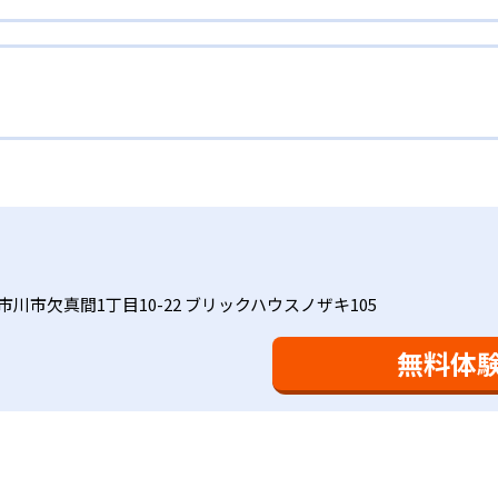
場合は立ち止まってじっくりと学習することができる。また、
れに最適化された学習計画を設計
取り組む根気や意欲など「見えない力」の育成も重視。そのた
人ひとりの学力／適性をしっかり把握した上で学習の出発点を
、学研の教材開発ノウハウを結集して制作した学習
れに最適な教材を提供すると共に、適切なアドバイスも実施。
力を上げたい人向け
材は、学習指導要領の内容を全てカバーしており、学校の勉強
で、つまずくことなく、無理なく無駄なく学習ができる。「自
ップしながら身につけることができ、基礎固めから先取り学習
学年から外国語活動の学習にも対応。中学校英語の準備や高校
語を全ての教科の基礎になるものと考え、その指導を重視して
全ての学力の土台となる「読む力」「書く力」の育成に力を入
トでは公開されていない。
家庭学習で学習させている。そのため、算数（数学）と国語の
室学習と毎日の家庭学習
会で日々指導スキルを研鑽している。「子どもたちに学ぶ喜び
に向き合っており、生徒それぞれの「できるところ」「良いと
と毎日の家庭学習（宿題学習）の相乗効果を活かす形で生徒の
市川市欠真間1丁目10-22 ブリックハウスノザキ105
により生徒の「やる気」を引き出し、無理のない学習と確実な
け
を観察しながら学習指導と学習管理を実施。教室学習日以外の
おり、学習相談や教育相談、保護者とのコミュニケーションに
を図っている。進度が早い子供は先取り学習も可能だ。
無料体
、1回の学習時間を30～50分程度と設定している。この時間
0分」と考えられていることに由来するものだ。この限界を超え
学ぶことも重視している。人と人との触れ合いの中で学びを深
間学習よりくり返し学習の効果を重視している。そのため、長
。「教室でのあいさつ」「くつ・かばんの整とん」といったし
ットと言えるだろう。