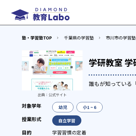
塾・学習塾TOP
千葉県の学習塾
市川市の学習塾
学研教室 
誰もが知っている
出典：
公式サイト
幼児
小1 ~ 6
自立学習
学習習慣の定着