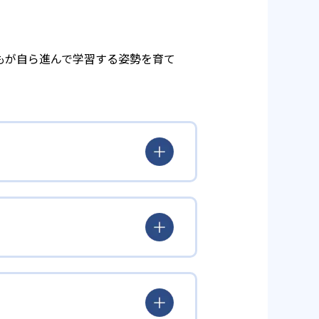
もが自ら進んで学習する姿勢を育て
とらわれず、生徒の理解度を最優
徒が個々のペースで学習すること
んどん先取り学習を進めたりする
られるよう「無学年方式」を採用