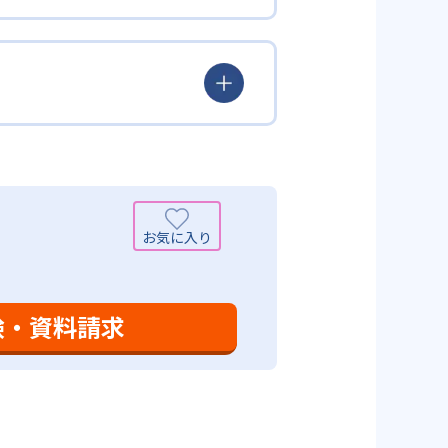
覚えた知識の量などで測りやすい
め、勉強全体の底力のようなもの
出典：学研教室 公式サイト
定め、生徒に最適化された学習計
少しずつレベルアップするスモー
がよくわかるというもの。基礎か
分から進んで学習する」姿勢や態
まで対応している。算数と国語を
入試向けの英語力育成にも対応し
いる。算数（数学）では筋道を立
れている。また、この2教科を切
基礎力を上げたい人に向いてい
を」「自信を」「生きる力を」と
ころ」を見つけて褒めるところか
学力向上を進める。週2回の教室学
学力向上を進めている。また講師
日のために自宅学習用の教材も提
も対応している。
験・資料請求
設定は、子どもが集中して学習でき
て勉強しても学習の効果は上がらな
めることにより、知・情・意のバ
時間の勉強が苦手な人に向いてい
つけ面の指導も実施し、全人的な