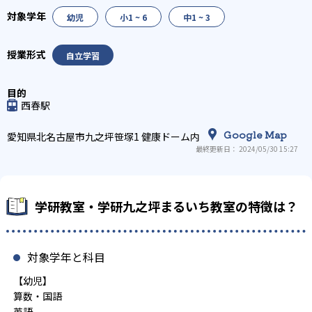
幼児
小1 ~ 6
中1 ~ 3
自立学習
西春駅
Google Map
愛知県北名古屋市九之坪笹塚1 健康ドーム内
最終更新日： 2024/05/30 15:27
学研教室・学研九之坪まるいち教室の特徴は？
対象学年と科目
【幼児】
算数・国語
英語