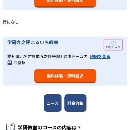
の土台となる「読む力」「書く力」の育成に力を入れてい
ので、つまずくことなく、無理なく無駄なく学習ができ
る。また、この2教科を切り離さず、くり返し学習と毎日の
る。「自分から進んで学習する」姿勢や態度の育成も重視
家庭学習で学習させている。そのため、算数（数学）と国
している。
語の基礎力を上げたい人に向いている。
特になし
03
長時間の勉強が苦手な人向け
出典：学研教室 公式サイト
週2回の教室学習と毎日の家庭学習
学研教室では、小学生については、1回の学習時間を30～
どんなメリットがある？
学研九之坪まるいち教室
50分程度と設定している。この時間設定は、子どもが集中
学研教室では、週2回の教室学習と毎日の家庭学習（宿題学
学研教室が持つ最大のメリットは、学研の教材開発ノウハ
して学習できる時間が通常「学年×10分±10分」と考えら
習）の相乗効果を活かす形で生徒の学力向上を進める。週2
愛知県北名古屋市九之坪笹塚1 健康ドーム内
地図を見る
ウを結集して制作した学習教材を使用している点だ。この
れていることに由来するものだ。この限界を超えて勉強し
西春駅
回の教室学習において指導者は、生徒の様子を観察しなが
教材は、学習指導要領の内容を全てカバーしており、学校
ても学習の効果は上がらないと学研教室は考え、単なる長
ら学習指導と学習管理を実施。教室学習日以外の日のため
の勉強がよくわかるというもの。基礎から応用まで、少し
時間学習よりくり返し学習の効果を重視している。そのた
に自宅学習用の教材も提供し、学習の習慣化と学力の定着
無料体験・資料請求
ずつステップアップしながら身につけることができ、基礎
め、長時間の勉強が苦手な人に向いている。
を図っている。進度が早い子供は先取り学習も可能だ。
固めから先取り学習まで対応している。算数と国語を重視
すると共に、幼児・小学校低学年から外国語活動の学習に
も対応。中学校英語の準備や高校入試向けの英語力育成に
も対応している。
コース
料金詳細
学研教室の先生は、研修会や勉強会で日々指導スキルを研
鑽している。「子どもたちに学ぶ喜びを」「自信を」「生
きる力を」という理念のもとで生徒一人ひとりに向き合っ
学研教室のコースの内容は？