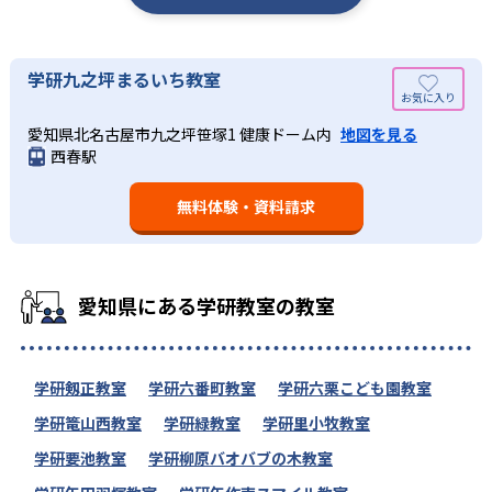
学研九之坪まるいち教室
愛知県北名古屋市九之坪笹塚1 健康ドーム内
地図を見る
西春駅
無料体験・資料請求
愛知県にある学研教室の教室
学研剱正教室
学研六番町教室
学研六栗こども園教室
学研篭山西教室
学研緑教室
学研里小牧教室
学研要池教室
学研柳原バオバブの木教室