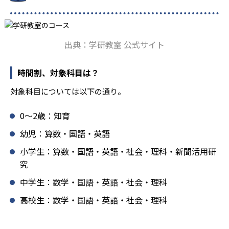
ており、生徒それぞれの「できるところ」「良いところ」
を見つけて褒めるところから学習をスタートする。この指
導により生徒の「やる気」を引き出し、無理のない学習と
確実な学力向上を進めている。また講師は、最新の教育情
出典：学研教室 公式サイト
報にも精通しており、学習相談や教育相談、保護者とのコ
ミュニケーションにも対応している。
時間割、対象科目は？
学研教室では、楽しく生き生きと学ぶことも重視してい
る。人と人との触れ合いの中で学びを深めることにより、
対象科目については以下の通り。
知・情・意のバランスのとれた生徒の育成を推進。「教室
でのあいさつ」「くつ・かばんの整とん」といったしつけ
0〜2歳：知育
面の指導も実施し、全人的な教育に取り組んでいる点も、
メリットと言えるだろう。
幼児：算数・国語・英語
どんなデメリットがある？
小学生：算数・国語・英語・社会・理科・新聞活用研
究
学研教室のデメリットとしては、基礎をより重視している
分、生徒によっては物足りなく感じる可能性がある点だろ
中学生：数学・国語・英語・社会・理科
う。相性が気になる場合は、近くの教室に問い合わせてみ
高校生：数学・国語・英語・社会・理科
ることを推奨する。