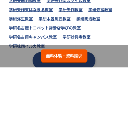
学研矢田羽塚教室
学研矢作南スマイル教室
学研矢作東はなまる教室
学研矢作教室
学研弥富教室
学研弥生教室
学研木曽川西教室
学研明治教室
学研名古屋トヨペット常滑店学びの教室
学研名古屋キャンパス教室
学研妙興寺教室
学研味岡イルカ教室
無料体験・資料請求
学研教室の教室一覧へ
類似の塾ブランドを探す
個別教室のトライ
3.7