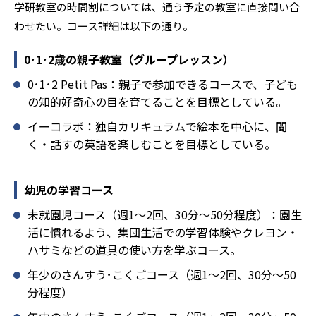
学研教室の時間割については、通う予定の教室に直接問い合
わせたい。コース詳細は以下の通り。
0･1･2歳の親子教室（グループレッスン）
0･1･2 Petit Pas：親子で参加できるコースで、子ども
の知的好奇心の目を育てることを目標としている。
イーコラボ：独自カリキュラムで絵本を中心に、聞
く・話すの英語を楽しむことを目標としている。
幼児の学習コース
未就園児コース（週1～2回、30分～50分程度）：園生
活に慣れるよう、集団生活での学習体験やクレヨン・
ハサミなどの道具の使い方を学ぶコース。
年少のさんすう･こくごコース（週1～2回、30分～50
分程度）