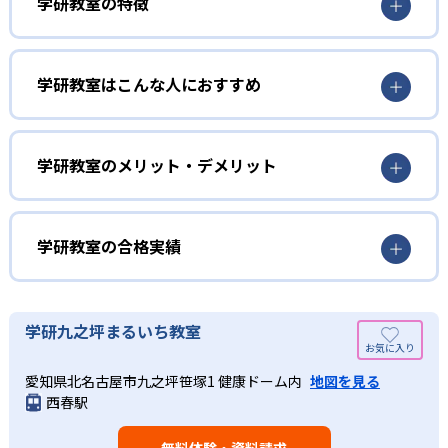
学研教室の特徴
01
3歳から高校生まで「無学年方式」で個別指導
学研教室はこんな人におすすめ
学研教室は、0･1･2歳から高校生までを対象として個別指導
勉強全体の底力を上げたい人向け
を行っている。学校の進度や学年にとらわれず、生徒の理
学研教室は、生徒の「わかった！」を重視する形で個別指
学研教室のメリット・デメリット
解度を最優先して学習を進める「無学年方式」を採用して
導を行っている。無理なく学習を進められるよう「無学年
いることが特徴だ。この「無学年方式」では、生徒が個々
方式」を採用しており、わからない問題がある場合は立ち
のペースで学習することができるため、一度立ち止まって
止まってじっくりと学習することができる。また、覚えた
わからないところをしっかり学習したり、余裕がある場合
学研教室の合格実績
知識の量などで測りやすい「見える力」だけでなく、学習
はどんどん先取り学習を進めたりすることも可能である。
に取り組む根気や意欲など「見えない力」の育成も重視。
02
学研教室の合格実績は？
そのため、勉強全体の底力のようなものを向上させたい人
生徒それぞれに最適化された学習計画を設計
に向いている。
学研教室の合格実績は、公式サイトでは公開されていな
学研九之坪まるいち教室
い。
算数（数学）と国語の基礎力を上げたい人向け
学研教室の個別指導では、生徒一人ひとりの学力／適性を
愛知県北名古屋市九之坪笹塚1 健康ドーム内
地図を見る
しっかり把握した上で学習の出発点を定め、生徒に最適化
学研教室では、算数（数学）と国語を全ての教科の基礎に
西春駅
された学習計画を設計する。また、生徒それぞれに最適な
なるものと考え、その指導を重視している。算数（数学）
教材を提供すると共に、適切なアドバイスも実施。少しず
では筋道を立てて考える力の育成を、国語では全ての学力
つレベルアップするスモールステップの教材となっている
無料体験・資料請求