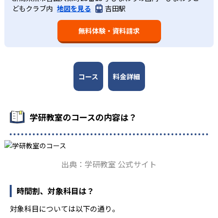
ウを結集して制作した学習教材を使用している点だ。この
れていることに由来するものだ。この限界を超えて勉強し
どもクラブ内
地図を見る
吉田駅
回の教室学習において指導者は、生徒の様子を観察しなが
教材は、学習指導要領の内容を全てカバーしており、学校
ても学習の効果は上がらないと学研教室は考え、単なる長
ら学習指導と学習管理を実施。教室学習日以外の日のため
の勉強がよくわかるというもの。基礎から応用まで、少し
時間学習よりくり返し学習の効果を重視している。そのた
に自宅学習用の教材も提供し、学習の習慣化と学力の定着
無料体験・資料請求
ずつステップアップしながら身につけることができ、基礎
め、長時間の勉強が苦手な人に向いている。
を図っている。進度が早い子供は先取り学習も可能だ。
固めから先取り学習まで対応している。算数と国語を重視
すると共に、幼児・小学校低学年から外国語活動の学習に
も対応。中学校英語の準備や高校入試向けの英語力育成に
も対応している。
コース
料金詳細
学研教室の先生は、研修会や勉強会で日々指導スキルを研
鑽している。「子どもたちに学ぶ喜びを」「自信を」「生
きる力を」という理念のもとで生徒一人ひとりに向き合っ
学研教室のコースの内容は？
ており、生徒それぞれの「できるところ」「良いところ」
を見つけて褒めるところから学習をスタートする。この指
導により生徒の「やる気」を引き出し、無理のない学習と
確実な学力向上を進めている。また講師は、最新の教育情
出典：学研教室 公式サイト
報にも精通しており、学習相談や教育相談、保護者とのコ
ミュニケーションにも対応している。
時間割、対象科目は？
学研教室では、楽しく生き生きと学ぶことも重視してい
る。人と人との触れ合いの中で学びを深めることにより、
対象科目については以下の通り。
知・情・意のバランスのとれた生徒の育成を推進。「教室