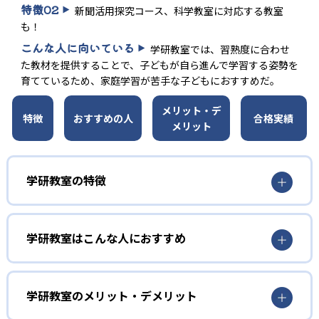
特徴
02
新聞活用探究コース、科学教室に対応する教室
も！
こんな人に向いている
学研教室では、習熟度に合わせ
た教材を提供することで、子どもが自ら進んで学習する姿勢を
育てているため、家庭学習が苦手な子どもにおすすめだ。
メリット・デ
特徴
おすすめの人
合格実績
メリット
学研教室の特徴
01
3歳から高校生まで「無学年方式」で個別指導
学研教室はこんな人におすすめ
学研教室は、0･1･2歳から高校生までを対象として個別指導
勉強全体の底力を上げたい人向け
を行っている。学校の進度や学年にとらわれず、生徒の理
学研教室は、生徒の「わかった！」を重視する形で個別指
学研教室のメリット・デメリット
解度を最優先して学習を進める「無学年方式」を採用して
導を行っている。無理なく学習を進められるよう「無学年
いることが特徴だ。この「無学年方式」では、生徒が個々