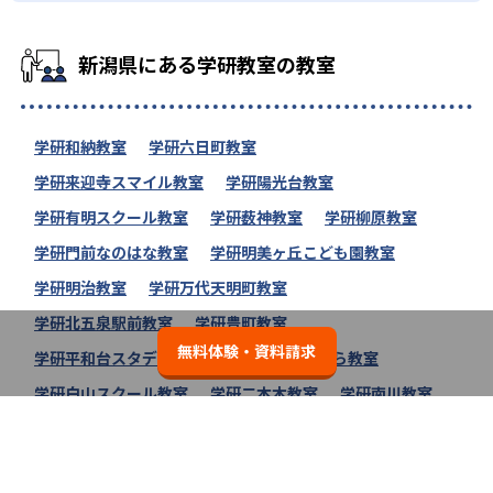
新潟県にある学研教室の教室
学研和納教室
学研六日町教室
学研来迎寺スマイル教室
学研陽光台教室
学研有明スクール教室
学研薮神教室
学研柳原教室
学研門前なのはな教室
学研明美ヶ丘こども園教室
学研明治教室
学研万代天明町教室
学研北五泉駅前教室
学研豊町教室
無料体験・資料請求
学研平和台スタディー教室
学研分水さくら教室
学研白山スクール教室
学研二本木教室
学研南川教室
学研栃尾お花ばたけ教室
学研東町のぞみ教室
学研教室の教室一覧へ