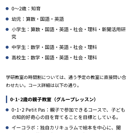
でのあいさつ」「くつ・かばんの整とん」といったしつけ
0〜2歳：知育
面の指導も実施し、全人的な教育に取り組んでいる点も、
メリットと言えるだろう。
幼児：算数・国語・英語
どんなデメリットがある？
小学生：算数・国語・英語・社会・理科・新聞活用研
究
学研教室のデメリットとしては、基礎をより重視している
分、生徒によっては物足りなく感じる可能性がある点だろ
中学生：数学・国語・英語・社会・理科
う。相性が気になる場合は、近くの教室に問い合わせてみ
高校生：数学・国語・英語・社会・理科
ることを推奨する。
学研教室の時間割については、通う予定の教室に直接問い合
わせたい。コース詳細は以下の通り。
0･1･2歳の親子教室（グループレッスン）
0･1･2 Petit Pas：親子で参加できるコースで、子ども
の知的好奇心の目を育てることを目標としている。
イーコラボ：独自カリキュラムで絵本を中心に、聞