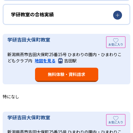
方式」を採用しており、わからない問題がある場合は立ち
のペースで学習することができるため、一度立ち止まって
止まってじっくりと学習することができる。また、覚えた
わからないところをしっかり学習したり、余裕がある場合
学研教室の合格実績
知識の量などで測りやすい「見える力」だけでなく、学習
はどんどん先取り学習を進めたりすることも可能である。
に取り組む根気や意欲など「見えない力」の育成も重視。
02
学研教室の合格実績は？
そのため、勉強全体の底力のようなものを向上させたい人
生徒それぞれに最適化された学習計画を設計
に向いている。
学研教室の合格実績は、公式サイトでは公開されていな
学研吉田大保町教室
い。
算数（数学）と国語の基礎力を上げたい人向け
学研教室の個別指導では、生徒一人ひとりの学力／適性を
新潟県燕市吉田大保町25番15号 ひまわりの園内・ひまわりこ
しっかり把握した上で学習の出発点を定め、生徒に最適化
学研教室では、算数（数学）と国語を全ての教科の基礎に
どもクラブ内
地図を見る
吉田駅
された学習計画を設計する。また、生徒それぞれに最適な
なるものと考え、その指導を重視している。算数（数学）
教材を提供すると共に、適切なアドバイスも実施。少しず
では筋道を立てて考える力の育成を、国語では全ての学力
つレベルアップするスモールステップの教材となっている
無料体験・資料請求
の土台となる「読む力」「書く力」の育成に力を入れてい
ので、つまずくことなく、無理なく無駄なく学習ができ
る。また、この2教科を切り離さず、くり返し学習と毎日の
る。「自分から進んで学習する」姿勢や態度の育成も重視
家庭学習で学習させている。そのため、算数（数学）と国
している。
語の基礎力を上げたい人に向いている。
特になし
03
長時間の勉強が苦手な人向け
出典：学研教室 公式サイト
週2回の教室学習と毎日の家庭学習
学研教室では、小学生については、1回の学習時間を30～
どんなメリットがある？
学研吉田大保町教室
50分程度と設定している。この時間設定は、子どもが集中
学研教室では、週2回の教室学習と毎日の家庭学習（宿題学
学研教室が持つ最大のメリットは、学研の教材開発ノウハ
して学習できる時間が通常「学年×10分±10分」と考えら
習）の相乗効果を活かす形で生徒の学力向上を進める。週2
新潟県燕市吉田大保町25番15号 ひまわりの園内・ひまわりこ