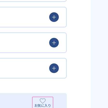
とらわれず、生徒の理解度を最優
徒が個々のペースで学習すること
んどん先取り学習を進めたりする
られるよう「無学年方式」を採用
覚えた知識の量などで測りやすい
め、勉強全体の底力のようなもの
出典：学研教室 公式サイト
定め、生徒に最適化された学習計
少しずつレベルアップするスモー
がよくわかるというもの。基礎か
分から進んで学習する」姿勢や態
まで対応している。算数と国語を
入試向けの英語力育成にも対応し
いる。算数（数学）では筋道を立
れている。また、この2教科を切
基礎力を上げたい人に向いてい
を」「自信を」「生きる力を」と