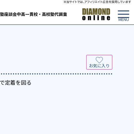
塾
座談会
中高一貫校・高校
塾代調査
で定着を図る