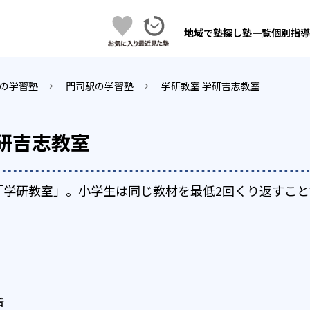
地域で塾探し
塾一覧
個別指導
の学習塾
門司駅の学習塾
学研教室 学研吉志教室
研吉志教室
「学研教室」。小学生は同じ教材を最低2回くり返すこと
着