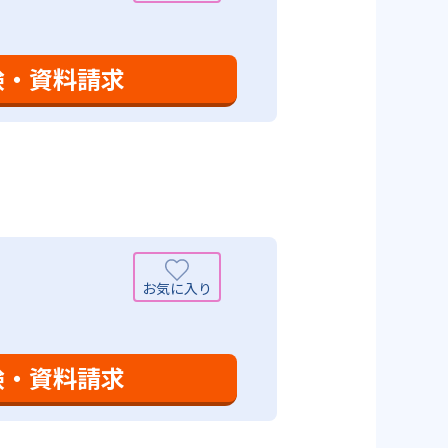
ころ」を見つけて褒めるところか
学力向上を進める。週2回の教室学
学力向上を進めている。また講師
日のために自宅学習用の教材も提
も対応している。
験・資料請求
設定は、子どもが集中して学習でき
て勉強しても学習の効果は上がらな
めることにより、知・情・意のバ
時間の勉強が苦手な人に向いてい
つけ面の指導も実施し、全人的な
可能性がある点だろう。相性が気
験・資料請求