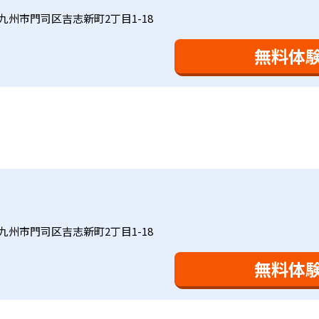
に向き合っており、生徒それぞれの「できるところ」「良いと
と毎日の家庭学習（宿題学習）の相乗効果を活かす形で生徒の
九州市門司区吉志新町2丁目1-18
により生徒の「やる気」を引き出し、無理のない学習と確実な
け
を観察しながら学習指導と学習管理を実施。教室学習日以外の
おり、学習相談や教育相談、保護者とのコミュニケーションに
を図っている。進度が早い子供は先取り学習も可能だ。
無料体
、1回の学習時間を30～50分程度と設定している。この時間
0分」と考えられていることに由来するものだ。この限界を超え
学ぶことも重視している。人と人との触れ合いの中で学びを深
間学習よりくり返し学習の効果を重視している。そのため、長
。「教室でのあいさつ」「くつ・かばんの整とん」といったし
ットと言えるだろう。
基礎をより重視している分、生徒によっては物足りなく感じる
合わせてみることを推奨する。
九州市門司区吉志新町2丁目1-18
無料体