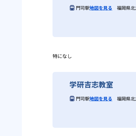
いう理念のもとで生徒一人ひとり
学研教室では、週2回の教室学習
門司駅
地図を見る
福岡県北
ら学習をスタートする。この指導
長時間の勉強が苦手な人向
習において指導者は、生徒の様子
は、最新の教育情報にも精通して
供し、学習の習慣化と学力の定着
学研教室では、小学生については
る時間が通常「学年×10分±1
学研教室では、楽しく生き生きと
いと学研教室は考え、単なる長時
ランスのとれた生徒の育成を推進
る。
教育に取り組んでいる点も、メリ
特になし
どんなデメリットがある？
学研吉志教室
学研教室のデメリットとしては、
になる場合は、近くの教室に問い
門司駅
地図を見る
福岡県北