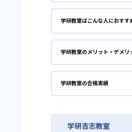
01
3歳から高
学研教室はこんな人におすす
学研教室は、0･1･2歳から高
先して学習を進める「無学年方式
勉強全体の底力を上げたい
ができるため、一度立ち止まって
ことも可能である。
学研教室のメリット・デメリ
学研教室は、生徒の「わかった！
しており、わからない問題がある
02
生徒それぞ
「見える力」だけでなく、学習に
どんなメリットがある？
を向上させたい人に向いている。
学研教室の個別指導では、生徒一
学研教室の合格実績
学研教室が持つ最大のメリットは
画を設計する。また、生徒それぞ
算数（数学）と国語の基礎
教材を使用している点だ。この教
ルステップの教材となっているの
ら応用まで、少しずつステップア
学研教室の合格実績は？
度の育成も重視している。
重視すると共に、幼児・小学校低
学研教室では、算数（数学）と国
ている。
てて考える力の育成を、国語では
学研教室の合格実績は、公式サイ
り離さず、くり返し学習と毎日の
03
週2回の教
学研吉志教室
る。
学研教室の先生は、研修会や勉強