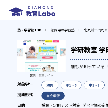
塾・学習塾TOP
福岡県の学習塾
北九州市門司区
学研教室 学
誰もが知っている
出典：
公式サイト
幼児
小1 ~ 6
中1 ~ 3
自立学習
授業・定期テスト対策
学習習慣の定