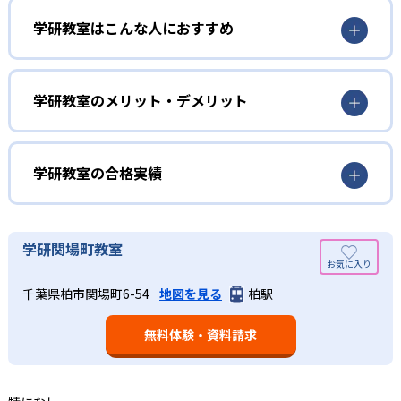
3歳から高校生まで「無学年方式」で個別指導
学研教室はこんな人におすすめ
学研教室は、0･1･2歳から高校生までを対象として個別指導
勉強全体の底力を上げたい人向け
を行っている。学校の進度や学年にとらわれず、生徒の理
学研教室は、生徒の「わかった！」を重視する形で個別指
学研教室のメリット・デメリット
解度を最優先して学習を進める「無学年方式」を採用して
導を行っている。無理なく学習を進められるよう「無学年
いることが特徴だ。この「無学年方式」では、生徒が個々
方式」を採用しており、わからない問題がある場合は立ち
のペースで学習することができるため、一度立ち止まって
止まってじっくりと学習することができる。また、覚えた
わからないところをしっかり学習したり、余裕がある場合
学研教室の合格実績
知識の量などで測りやすい「見える力」だけでなく、学習
はどんどん先取り学習を進めたりすることも可能である。
に取り組む根気や意欲など「見えない力」の育成も重視。
02
学研教室の合格実績は？
そのため、勉強全体の底力のようなものを向上させたい人
生徒それぞれに最適化された学習計画を設計
に向いている。
学研教室の合格実績は、公式サイトでは公開されていな
学研関場町教室
い。
算数（数学）と国語の基礎力を上げたい人向け
学研教室の個別指導では、生徒一人ひとりの学力／適性を
千葉県柏市関場町6-54
地図を見る
柏駅
しっかり把握した上で学習の出発点を定め、生徒に最適化
学研教室では、算数（数学）と国語を全ての教科の基礎に
された学習計画を設計する。また、生徒それぞれに最適な
なるものと考え、その指導を重視している。算数（数学）
教材を提供すると共に、適切なアドバイスも実施。少しず
無料体験・資料請求
では筋道を立てて考える力の育成を、国語では全ての学力
つレベルアップするスモールステップの教材となっている
の土台となる「読む力」「書く力」の育成に力を入れてい
ので、つまずくことなく、無理なく無駄なく学習ができ
る。また、この2教科を切り離さず、くり返し学習と毎日の
る。「自分から進んで学習する」姿勢や態度の育成も重視
家庭学習で学習させている。そのため、算数（数学）と国