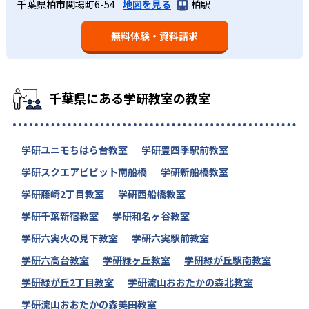
千葉県柏市関場町6-54
地図を見る
柏駅
無料体験・資料請求
千葉県にある学研教室の教室
学研ユニモちはら台教室
学研豊四季駅前教室
学研スクエアビビット南船橋
学研新船橋教室
学研藤崎2丁目教室
学研西船橋教室
学研千葉新宿教室
学研和名ヶ谷教室
学研六実火の見下教室
学研六実駅前教室
学研六高台教室
学研緑ヶ丘教室
学研緑が丘駅南教室
学研緑が丘2丁目教室
学研流山おおたかの森北教室
学研流山おおたかの森美田教室