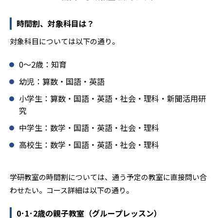
確実な学力向上を進めている。また講師は、最新の教育情
報にも精通しており、学習相談や教育相談、保護者とのコ
時間割、対象科目は？
ミュニケーションにも対応している。
対象科目については以下の通り。
学研教室では、楽しく生き生きと学ぶことも重視してい
る。人と人との触れ合いの中で学びを深めることにより、
0〜2歳：知育
知・情・意のバランスのとれた生徒の育成を推進。「教室
でのあいさつ」「くつ・かばんの整とん」といったしつけ
幼児：算数・国語・英語
面の指導も実施し、全人的な教育に取り組んでいる点も、
小学生：算数・国語・英語・社会・理科・新聞活用研
メリットと言えるだろう。
究
どんなデメリットがある？
中学生：数学・国語・英語・社会・理科
学研教室のデメリットとしては、基礎をより重視している
分、生徒によっては物足りなく感じる可能性がある点だろ
高校生：数学・国語・英語・社会・理科
う。相性が気になる場合は、近くの教室に問い合わせてみ
ることを推奨する。
学研教室の時間割については、通う予定の教室に直接問い合
わせたい。コース詳細は以下の通り。
0･1･2歳の親子教室（グループレッスン）