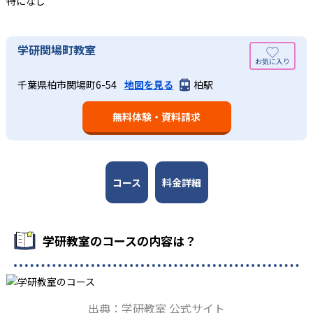
特になし
している。
語の基礎力を上げたい人に向いている。
03
長時間の勉強が苦手な人向け
出典：学研教室 公式サイト
学研関場町教室
週2回の教室学習と毎日の家庭学習
学研教室では、小学生については、1回の学習時間を30～
どんなメリットがある？
50分程度と設定している。この時間設定は、子どもが集中
学研教室では、週2回の教室学習と毎日の家庭学習（宿題学
千葉県柏市関場町6-54
地図を見る
柏駅
学研教室が持つ最大のメリットは、学研の教材開発ノウハ
して学習できる時間が通常「学年×10分±10分」と考えら
習）の相乗効果を活かす形で生徒の学力向上を進める。週2
ウを結集して制作した学習教材を使用している点だ。この
れていることに由来するものだ。この限界を超えて勉強し
回の教室学習において指導者は、生徒の様子を観察しなが
無料体験・資料請求
教材は、学習指導要領の内容を全てカバーしており、学校
ても学習の効果は上がらないと学研教室は考え、単なる長
ら学習指導と学習管理を実施。教室学習日以外の日のため
の勉強がよくわかるというもの。基礎から応用まで、少し
時間学習よりくり返し学習の効果を重視している。そのた
に自宅学習用の教材も提供し、学習の習慣化と学力の定着
ずつステップアップしながら身につけることができ、基礎
め、長時間の勉強が苦手な人に向いている。
を図っている。進度が早い子供は先取り学習も可能だ。
固めから先取り学習まで対応している。算数と国語を重視
すると共に、幼児・小学校低学年から外国語活動の学習に
コース
料金詳細
も対応。中学校英語の準備や高校入試向けの英語力育成に
も対応している。
学研教室の先生は、研修会や勉強会で日々指導スキルを研
学研教室のコースの内容は？
鑽している。「子どもたちに学ぶ喜びを」「自信を」「生
きる力を」という理念のもとで生徒一人ひとりに向き合っ
ており、生徒それぞれの「できるところ」「良いところ」
を見つけて褒めるところから学習をスタートする。この指
出典：学研教室 公式サイト
導により生徒の「やる気」を引き出し、無理のない学習と