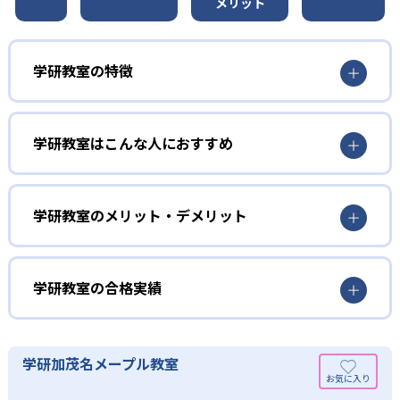
メリット
学研教室の特徴
01
3歳から高校生まで「無学年方式」で個別指導
学研教室はこんな人におすすめ
学研教室は、0･1･2歳から高校生までを対象として個別指導
勉強全体の底力を上げたい人向け
を行っている。学校の進度や学年にとらわれず、生徒の理
学研教室は、生徒の「わかった！」を重視する形で個別指
学研教室のメリット・デメリット
解度を最優先して学習を進める「無学年方式」を採用して
導を行っている。無理なく学習を進められるよう「無学年
いることが特徴だ。この「無学年方式」では、生徒が個々
方式」を採用しており、わからない問題がある場合は立ち
のペースで学習することができるため、一度立ち止まって
止まってじっくりと学習することができる。また、覚えた
わからないところをしっかり学習したり、余裕がある場合
学研教室の合格実績
知識の量などで測りやすい「見える力」だけでなく、学習
はどんどん先取り学習を進めたりすることも可能である。
に取り組む根気や意欲など「見えない力」の育成も重視。
02
学研教室の合格実績は？
そのため、勉強全体の底力のようなものを向上させたい人
生徒それぞれに最適化された学習計画を設計
に向いている。
学研教室の合格実績は、公式サイトでは公開されていな
学研加茂名メープル教室
い。
算数（数学）と国語の基礎力を上げたい人向け
学研教室の個別指導では、生徒一人ひとりの学力／適性を