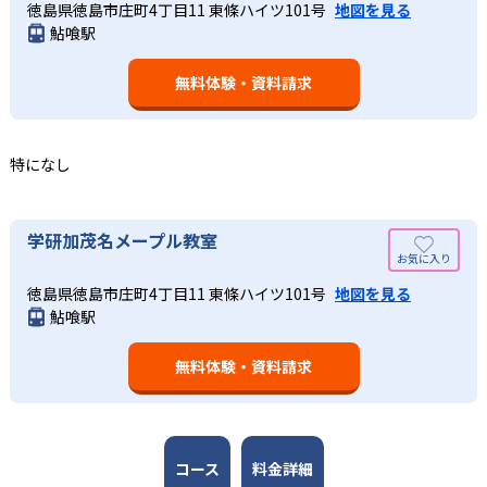
徳島県徳島市庄町4丁目11 東條ハイツ101号
地図を見る
しっかり把握した上で学習の出発点を定め、生徒に最適化
学研教室では、算数（数学）と国語を全ての教科の基礎に
鮎喰駅
された学習計画を設計する。また、生徒それぞれに最適な
なるものと考え、その指導を重視している。算数（数学）
教材を提供すると共に、適切なアドバイスも実施。少しず
では筋道を立てて考える力の育成を、国語では全ての学力
つレベルアップするスモールステップの教材となっている
無料体験・資料請求
の土台となる「読む力」「書く力」の育成に力を入れてい
ので、つまずくことなく、無理なく無駄なく学習ができ
る。また、この2教科を切り離さず、くり返し学習と毎日の
る。「自分から進んで学習する」姿勢や態度の育成も重視
家庭学習で学習させている。そのため、算数（数学）と国
している。
語の基礎力を上げたい人に向いている。
特になし
03
長時間の勉強が苦手な人向け
出典：学研教室 公式サイト
週2回の教室学習と毎日の家庭学習
学研教室では、小学生については、1回の学習時間を30～
どんなメリットがある？
学研加茂名メープル教室
50分程度と設定している。この時間設定は、子どもが集中
学研教室では、週2回の教室学習と毎日の家庭学習（宿題学
学研教室が持つ最大のメリットは、学研の教材開発ノウハ
して学習できる時間が通常「学年×10分±10分」と考えら
習）の相乗効果を活かす形で生徒の学力向上を進める。週2
徳島県徳島市庄町4丁目11 東條ハイツ101号
地図を見る
ウを結集して制作した学習教材を使用している点だ。この
れていることに由来するものだ。この限界を超えて勉強し
鮎喰駅
回の教室学習において指導者は、生徒の様子を観察しなが
教材は、学習指導要領の内容を全てカバーしており、学校
ても学習の効果は上がらないと学研教室は考え、単なる長
ら学習指導と学習管理を実施。教室学習日以外の日のため
の勉強がよくわかるというもの。基礎から応用まで、少し
時間学習よりくり返し学習の効果を重視している。そのた
に自宅学習用の教材も提供し、学習の習慣化と学力の定着
無料体験・資料請求
ずつステップアップしながら身につけることができ、基礎
め、長時間の勉強が苦手な人に向いている。
を図っている。進度が早い子供は先取り学習も可能だ。
固めから先取り学習まで対応している。算数と国語を重視
すると共に、幼児・小学校低学年から外国語活動の学習に
も対応。中学校英語の準備や高校入試向けの英語力育成に
も対応している。
コース
料金詳細