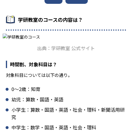
学研教室の先生は、研修会や勉強会で日々指導スキルを研
鑽している。「子どもたちに学ぶ喜びを」「自信を」「生
きる力を」という理念のもとで生徒一人ひとりに向き合っ
学研教室のコースの内容は？
ており、生徒それぞれの「できるところ」「良いところ」
を見つけて褒めるところから学習をスタートする。この指
導により生徒の「やる気」を引き出し、無理のない学習と
確実な学力向上を進めている。また講師は、最新の教育情
出典：学研教室 公式サイト
報にも精通しており、学習相談や教育相談、保護者とのコ
ミュニケーションにも対応している。
時間割、対象科目は？
学研教室では、楽しく生き生きと学ぶことも重視してい
る。人と人との触れ合いの中で学びを深めることにより、
対象科目については以下の通り。
知・情・意のバランスのとれた生徒の育成を推進。「教室
でのあいさつ」「くつ・かばんの整とん」といったしつけ
0〜2歳：知育
面の指導も実施し、全人的な教育に取り組んでいる点も、
メリットと言えるだろう。
幼児：算数・国語・英語
どんなデメリットがある？
小学生：算数・国語・英語・社会・理科・新聞活用研
究
学研教室のデメリットとしては、基礎をより重視している
分、生徒によっては物足りなく感じる可能性がある点だろ
中学生：数学・国語・英語・社会・理科
う。相性が気になる場合は、近くの教室に問い合わせてみ