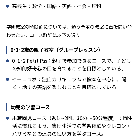
高校生：数学・国語・英語・社会・理科
ることを推奨する。
学研教室の時間割については、通う予定の教室に直接問い合
わせたい。コース詳細は以下の通り。
0･1･2歳の親子教室（グループレッスン）
0･1･2 Petit Pas：親子で参加できるコースで、子ども
の知的好奇心の目を育てることを目標としている。
イーコラボ：独自カリキュラムで絵本を中心に、聞
く・話すの英語を楽しむことを目標としている。
幼児の学習コース
未就園児コース（週1～2回、30分～50分程度）：園生
活に慣れるよう、集団生活での学習体験やクレヨン・
ハサミなどの道具の使い方を学ぶコース。