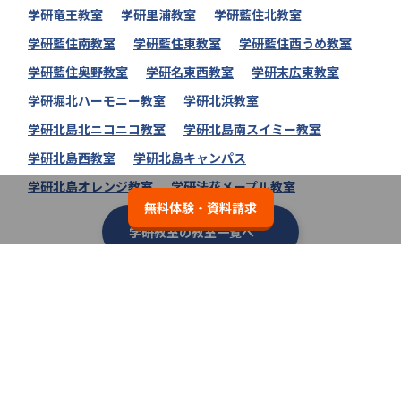
学研竜王教室
学研里浦教室
学研藍住北教室
学研藍住南教室
学研藍住東教室
学研藍住西うめ教室
学研藍住奥野教室
学研名東西教室
学研末広東教室
学研堀北ハーモニー教室
学研北浜教室
学研北島北ニコニコ教室
学研北島南スイミー教室
学研北島西教室
学研北島キャンパス
学研北島オレンジ教室
学研法花メープル教室
無料体験・資料請求
学研教室の教室一覧へ
類似の塾ブランドを探す
個別教室のトライ