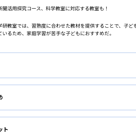
新聞活用探究コース、科学教室に対応する教室も！
学研教室では、習熟度に合わせた教材を提供することで、子ど
ているため、家庭学習が苦手な子どもにおすすめだ。
校生まで「無学年方式」で個別指導
め
校生までを対象として個別指導を行っている。学校の進度や学年に
」を採用していることが特徴だ。この「無学年方式」では、生
人向け
わからないところをしっかり学習したり、余裕がある場合はど
ット
」を重視する形で個別指導を行っている。無理なく学習を進め