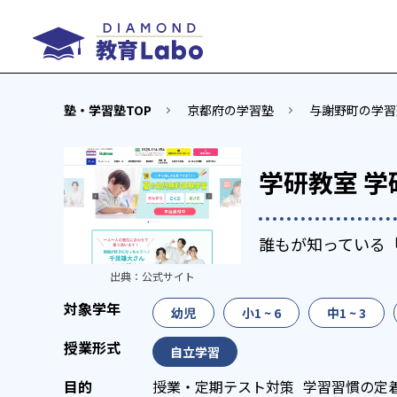
塾・学習塾TOP
京都府の学習塾
与謝野町の学習
学研教室 
誰もが知っている
出典：
公式サイト
幼児
小1 ~ 6
中1 ~ 3
自立学習
授業・定期テスト対策
学習習慣の定