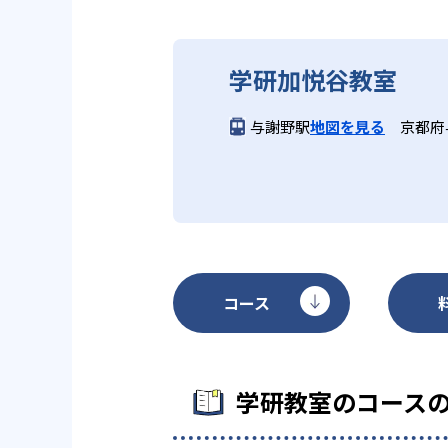
どんなデメリットがある？
学研加悦谷教室
学研教室のデメリットとしては、
になる場合は、近くの教室に問い
与謝野駅
地図を見る
京都府
コース
学研教室のコース