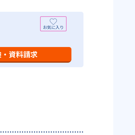
可能性がある点だろう。相性が気
験・資料請求