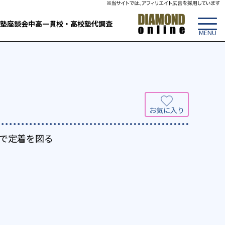
塾
座談会
中高一貫校・高校
塾代調査
で定着を図る