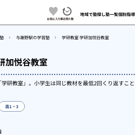
地域で塾探し
塾一覧
個別指導
塾
与謝野駅の学習塾
学研教室 学研加悦谷教室
学研加悦谷教室
「学研教室」。小学生は同じ教材を最低2回くり返すこと
高1 ~ 3
着