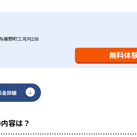
基礎をより重視している分、生徒によっては物足りなく感じる
合わせてみることを推奨する。
与謝野町三河内238
無料体
料金詳細
の内容は？