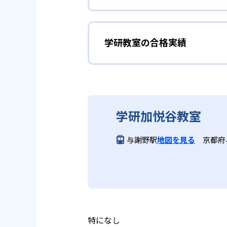
しており、わからない問題がある
02
生徒それぞ
「見える力」だけでなく、学習に
どんなメリットがある？
を向上させたい人に向いている。
学研教室の個別指導では、生徒一
学研教室の合格実績
学研教室が持つ最大のメリットは
画を設計する。また、生徒それぞ
算数（数学）と国語の基礎
教材を使用している点だ。この教
ルステップの教材となっているの
ら応用まで、少しずつステップア
学研教室の合格実績は？
度の育成も重視している。
重視すると共に、幼児・小学校低
学研教室では、算数（数学）と国
ている。
てて考える力の育成を、国語では
学研教室の合格実績は、公式サイ
り離さず、くり返し学習と毎日の
03
週2回の教
学研加悦谷教室
る。
学研教室の先生は、研修会や勉強
いう理念のもとで生徒一人ひとり
学研教室では、週2回の教室学習
与謝野駅
地図を見る
京都府
ら学習をスタートする。この指導
長時間の勉強が苦手な人向
習において指導者は、生徒の様子
は、最新の教育情報にも精通して
供し、学習の習慣化と学力の定着
学研教室では、小学生については
る時間が通常「学年×10分±1
学研教室では、楽しく生き生きと
いと学研教室は考え、単なる長時
ランスのとれた生徒の育成を推進
る。
教育に取り組んでいる点も、メリ
特になし