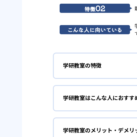
02
特徴
こんな人に向いている
学研教室の特徴
01
3歳から高
学研教室はこんな人におすす
学研教室は、0･1･2歳から高
先して学習を進める「無学年方式
勉強全体の底力を上げたい
ができるため、一度立ち止まって
ことも可能である。
学研教室のメリット・デメリ
学研教室は、生徒の「わかった！