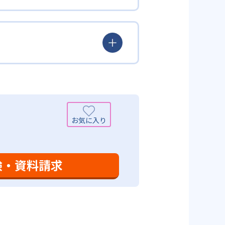
覚えた知識の量などで測りやすい
め、勉強全体の底力のようなもの
出典：学研教室 公式サイト
定め、生徒に最適化された学習計
少しずつレベルアップするスモー
がよくわかるというもの。基礎か
分から進んで学習する」姿勢や態
まで対応している。算数と国語を
入試向けの英語力育成にも対応し
いる。算数（数学）では筋道を立
れている。また、この2教科を切
基礎力を上げたい人に向いてい
を」「自信を」「生きる力を」と
ころ」を見つけて褒めるところか
学力向上を進める。週2回の教室学
学力向上を進めている。また講師
日のために自宅学習用の教材も提
も対応している。
験・資料請求
設定は、子どもが集中して学習でき
て勉強しても学習の効果は上がらな
めることにより、知・情・意のバ
時間の勉強が苦手な人に向いてい
つけ面の指導も実施し、全人的な