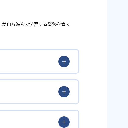
もが自ら進んで学習する姿勢を育て
とらわれず、生徒の理解度を最優
徒が個々のペースで学習すること
んどん先取り学習を進めたりする
られるよう「無学年方式」を採用