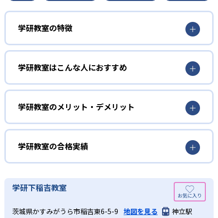
学研教室の特徴
01
3歳から高校生まで「無学年方式」で個別指導
学研教室はこんな人におすすめ
学研教室は、0･1･2歳から高校生までを対象として個別指導
勉強全体の底力を上げたい人向け
を行っている。学校の進度や学年にとらわれず、生徒の理
学研教室は、生徒の「わかった！」を重視する形で個別指
学研教室のメリット・デメリット
解度を最優先して学習を進める「無学年方式」を採用して
導を行っている。無理なく学習を進められるよう「無学年
いることが特徴だ。この「無学年方式」では、生徒が個々
方式」を採用しており、わからない問題がある場合は立ち
のペースで学習することができるため、一度立ち止まって
止まってじっくりと学習することができる。また、覚えた
わからないところをしっかり学習したり、余裕がある場合
学研教室の合格実績
知識の量などで測りやすい「見える力」だけでなく、学習
はどんどん先取り学習を進めたりすることも可能である。
に取り組む根気や意欲など「見えない力」の育成も重視。
02
学研教室の合格実績は？
そのため、勉強全体の底力のようなものを向上させたい人
生徒それぞれに最適化された学習計画を設計
に向いている。
学研教室の合格実績は、公式サイトでは公開されていな
学研下稲吉教室
い。
算数（数学）と国語の基礎力を上げたい人向け
学研教室の個別指導では、生徒一人ひとりの学力／適性を
茨城県かすみがうら市稲吉東6-5-9
地図を見る
神立駅
しっかり把握した上で学習の出発点を定め、生徒に最適化
学研教室では、算数（数学）と国語を全ての教科の基礎に