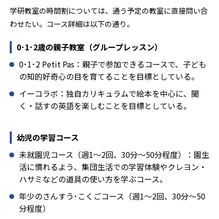
学研教室の時間割については、通う予定の教室に直接問い合
わせたい。コース詳細は以下の通り。
0･1･2歳の親子教室（グループレッスン）
0･1･2 Petit Pas：親子で参加できるコースで、子ども
の知的好奇心の目を育てることを目標としている。
イーコラボ：独自カリキュラムで絵本を中心に、聞
く・話すの英語を楽しむことを目標としている。
幼児の学習コース
未就園児コース（週1～2回、30分～50分程度）：園生
活に慣れるよう、集団生活での学習体験やクレヨン・
ハサミなどの道具の使い方を学ぶコース。
年少のさんすう･こくごコース（週1～2回、30分～50
分程度）