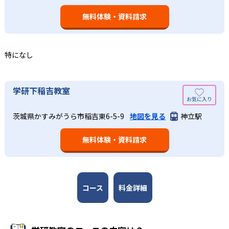
された学習計画を設計する。また、生徒それぞれに最適な
なるものと考え、その指導を重視している。算数（数学）
教材を提供すると共に、適切なアドバイスも実施。少しず
無料体験・資料請求
では筋道を立てて考える力の育成を、国語では全ての学力
つレベルアップするスモールステップの教材となっている
の土台となる「読む力」「書く力」の育成に力を入れてい
ので、つまずくことなく、無理なく無駄なく学習ができ
る。また、この2教科を切り離さず、くり返し学習と毎日の
る。「自分から進んで学習する」姿勢や態度の育成も重視
家庭学習で学習させている。そのため、算数（数学）と国
特になし
している。
語の基礎力を上げたい人に向いている。
03
長時間の勉強が苦手な人向け
出典：学研教室 公式サイト
学研下稲吉教室
週2回の教室学習と毎日の家庭学習
学研教室では、小学生については、1回の学習時間を30～
どんなメリットがある？
50分程度と設定している。この時間設定は、子どもが集中
学研教室では、週2回の教室学習と毎日の家庭学習（宿題学
茨城県かすみがうら市稲吉東6-5-9
地図を見る
神立駅
学研教室が持つ最大のメリットは、学研の教材開発ノウハ
して学習できる時間が通常「学年×10分±10分」と考えら
習）の相乗効果を活かす形で生徒の学力向上を進める。週2
ウを結集して制作した学習教材を使用している点だ。この
れていることに由来するものだ。この限界を超えて勉強し
回の教室学習において指導者は、生徒の様子を観察しなが
無料体験・資料請求
教材は、学習指導要領の内容を全てカバーしており、学校
ても学習の効果は上がらないと学研教室は考え、単なる長
ら学習指導と学習管理を実施。教室学習日以外の日のため
の勉強がよくわかるというもの。基礎から応用まで、少し
時間学習よりくり返し学習の効果を重視している。そのた
に自宅学習用の教材も提供し、学習の習慣化と学力の定着
ずつステップアップしながら身につけることができ、基礎
め、長時間の勉強が苦手な人に向いている。
を図っている。進度が早い子供は先取り学習も可能だ。
固めから先取り学習まで対応している。算数と国語を重視
すると共に、幼児・小学校低学年から外国語活動の学習に
コース
料金詳細
も対応。中学校英語の準備や高校入試向けの英語力育成に
も対応している。
学研教室の先生は、研修会や勉強会で日々指導スキルを研