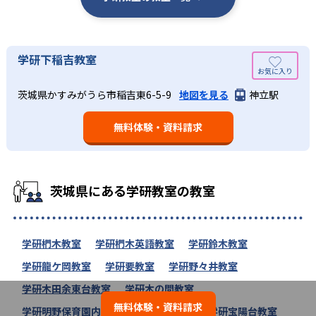
学研下稲吉教室
茨城県かすみがうら市稲吉東6-5-9
地図を見る
神立駅
無料体験・資料請求
茨城県にある学研教室の教室
学研椚木教室
学研椚木英語教室
学研鈴木教室
学研龍ケ岡教室
学研要教室
学研野々井教室
学研木田余東台教室
学研木の間教室
無料体験・資料請求
学研明野保育園内教室
学研豊岡教室
学研宝陽台教室