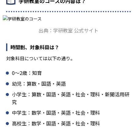
学研教室のコースの内容は？
鑽している。「子どもたちに学ぶ喜びを」「自信を」「生
きる力を」という理念のもとで生徒一人ひとりに向き合っ
ており、生徒それぞれの「できるところ」「良いところ」
を見つけて褒めるところから学習をスタートする。この指
出典：学研教室 公式サイト
導により生徒の「やる気」を引き出し、無理のない学習と
確実な学力向上を進めている。また講師は、最新の教育情
報にも精通しており、学習相談や教育相談、保護者とのコ
時間割、対象科目は？
ミュニケーションにも対応している。
対象科目については以下の通り。
学研教室では、楽しく生き生きと学ぶことも重視してい
る。人と人との触れ合いの中で学びを深めることにより、
0〜2歳：知育
知・情・意のバランスのとれた生徒の育成を推進。「教室
でのあいさつ」「くつ・かばんの整とん」といったしつけ
幼児：算数・国語・英語
面の指導も実施し、全人的な教育に取り組んでいる点も、
小学生：算数・国語・英語・社会・理科・新聞活用研
メリットと言えるだろう。
究
どんなデメリットがある？
中学生：数学・国語・英語・社会・理科
学研教室のデメリットとしては、基礎をより重視している
分、生徒によっては物足りなく感じる可能性がある点だろ
高校生：数学・国語・英語・社会・理科
う。相性が気になる場合は、近くの教室に問い合わせてみ
ることを推奨する。