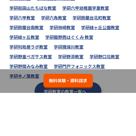
学研和田山たちばな教室
学研六甲幼稚園学童教室
学研六甲教室
学研六角教室
学研鈴蘭台北町教室
学研鈴蘭台南教室
学研林崎教室
学研緑ヶ丘公園教室
学研緑ヶ丘教室
学研龍野西はぐくみ 教室
学研利助屋ラボ教室
学研揖保川教室
学研野里ペガサス教室
学研野添教室
学研野口北教室
学研野間みなみ教室
学研門戸フォニックス教室
学研木ノ葉教室
無料体験・資料請求
学研教室の教室一覧へ
類似の塾ブランドを探す