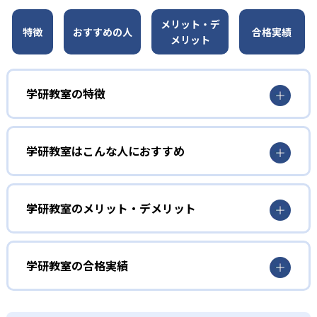
メリット・デ
特徴
おすすめの人
合格実績
メリット
学研教室の特徴
01
3歳から高校生まで「無学年方式」で個別指導
学研教室はこんな人におすすめ
学研教室は、0･1･2歳から高校生までを対象として個別指導
勉強全体の底力を上げたい人向け
を行っている。学校の進度や学年にとらわれず、生徒の理
学研教室は、生徒の「わかった！」を重視する形で個別指
学研教室のメリット・デメリット
解度を最優先して学習を進める「無学年方式」を採用して
導を行っている。無理なく学習を進められるよう「無学年
いることが特徴だ。この「無学年方式」では、生徒が個々
方式」を採用しており、わからない問題がある場合は立ち
のペースで学習することができるため、一度立ち止まって
止まってじっくりと学習することができる。また、覚えた
わからないところをしっかり学習したり、余裕がある場合
学研教室の合格実績
知識の量などで測りやすい「見える力」だけでなく、学習
はどんどん先取り学習を進めたりすることも可能である。
に取り組む根気や意欲など「見えない力」の育成も重視。
02
学研教室の合格実績は？
そのため、勉強全体の底力のようなものを向上させたい人
生徒それぞれに最適化された学習計画を設計
に向いている。