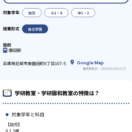
幼児
小1 ~ 6
中1 ~ 3
自立学習
園田駅
Google Map
兵庫県尼崎市東園田町6丁目107-5
最終更新日： 2024/05/30 15:27
学研教室・学研園和教室の特徴は？
対象学年と科目
【幼児】
0,1,2歳