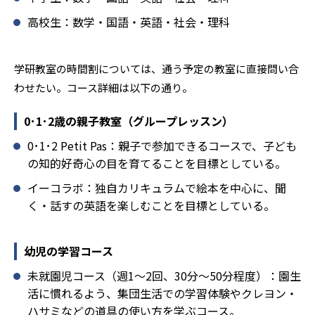
学研教室のデメリットとしては、基礎をより重視している
分、生徒によっては物足りなく感じる可能性がある点だろ
高校生：数学・国語・英語・社会・理科
う。相性が気になる場合は、近くの教室に問い合わせてみ
ることを推奨する。
学研教室の時間割については、通う予定の教室に直接問い合
わせたい。コース詳細は以下の通り。
0･1･2歳の親子教室（グループレッスン）
0･1･2 Petit Pas：親子で参加できるコースで、子ども
の知的好奇心の目を育てることを目標としている。
イーコラボ：独自カリキュラムで絵本を中心に、聞
く・話すの英語を楽しむことを目標としている。
幼児の学習コース
未就園児コース（週1～2回、30分～50分程度）：園生
活に慣れるよう、集団生活での学習体験やクレヨン・
ハサミなどの道具の使い方を学ぶコース。