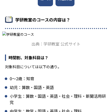
も対応。中学校英語の準備や高校入試向けの英語力育成に
も対応している。
学研教室の先生は、研修会や勉強会で日々指導スキルを研
学研教室のコースの内容は？
鑽している。「子どもたちに学ぶ喜びを」「自信を」「生
きる力を」という理念のもとで生徒一人ひとりに向き合っ
ており、生徒それぞれの「できるところ」「良いところ」
を見つけて褒めるところから学習をスタートする。この指
出典：学研教室 公式サイト
導により生徒の「やる気」を引き出し、無理のない学習と
確実な学力向上を進めている。また講師は、最新の教育情
報にも精通しており、学習相談や教育相談、保護者とのコ
時間割、対象科目は？
ミュニケーションにも対応している。
対象科目については以下の通り。
学研教室では、楽しく生き生きと学ぶことも重視してい
る。人と人との触れ合いの中で学びを深めることにより、
0〜2歳：知育
知・情・意のバランスのとれた生徒の育成を推進。「教室
でのあいさつ」「くつ・かばんの整とん」といったしつけ
幼児：算数・国語・英語
面の指導も実施し、全人的な教育に取り組んでいる点も、
小学生：算数・国語・英語・社会・理科・新聞活用研
メリットと言えるだろう。
究
どんなデメリットがある？
中学生：数学・国語・英語・社会・理科