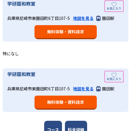
学研教室の合格実績は、公式サイトでは公開されていな
学研園和教室
い。
算数（数学）と国語の基礎力を上げたい人向け
学研教室の個別指導では、生徒一人ひとりの学力／適性を
兵庫県尼崎市東園田町6丁目107-5
地図を見る
園田駅
しっかり把握した上で学習の出発点を定め、生徒に最適化
学研教室では、算数（数学）と国語を全ての教科の基礎に
された学習計画を設計する。また、生徒それぞれに最適な
なるものと考え、その指導を重視している。算数（数学）
教材を提供すると共に、適切なアドバイスも実施。少しず
無料体験・資料請求
では筋道を立てて考える力の育成を、国語では全ての学力
つレベルアップするスモールステップの教材となっている
の土台となる「読む力」「書く力」の育成に力を入れてい
ので、つまずくことなく、無理なく無駄なく学習ができ
る。また、この2教科を切り離さず、くり返し学習と毎日の
る。「自分から進んで学習する」姿勢や態度の育成も重視
家庭学習で学習させている。そのため、算数（数学）と国
特になし
している。
語の基礎力を上げたい人に向いている。
03
長時間の勉強が苦手な人向け
出典：学研教室 公式サイト
学研園和教室
週2回の教室学習と毎日の家庭学習
学研教室では、小学生については、1回の学習時間を30～
どんなメリットがある？
50分程度と設定している。この時間設定は、子どもが集中
学研教室では、週2回の教室学習と毎日の家庭学習（宿題学
兵庫県尼崎市東園田町6丁目107-5
地図を見る
園田駅
学研教室が持つ最大のメリットは、学研の教材開発ノウハ
して学習できる時間が通常「学年×10分±10分」と考えら
習）の相乗効果を活かす形で生徒の学力向上を進める。週2
ウを結集して制作した学習教材を使用している点だ。この
れていることに由来するものだ。この限界を超えて勉強し
回の教室学習において指導者は、生徒の様子を観察しなが
無料体験・資料請求
教材は、学習指導要領の内容を全てカバーしており、学校
ても学習の効果は上がらないと学研教室は考え、単なる長
ら学習指導と学習管理を実施。教室学習日以外の日のため
の勉強がよくわかるというもの。基礎から応用まで、少し
時間学習よりくり返し学習の効果を重視している。そのた
に自宅学習用の教材も提供し、学習の習慣化と学力の定着
ずつステップアップしながら身につけることができ、基礎
め、長時間の勉強が苦手な人に向いている。
を図っている。進度が早い子供は先取り学習も可能だ。
固めから先取り学習まで対応している。算数と国語を重視
すると共に、幼児・小学校低学年から外国語活動の学習に
コース
料金詳細