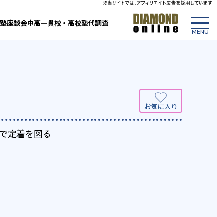
塾
座談会
中高一貫校・高校
塾代調査
で定着を図る