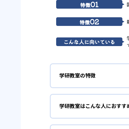
01
特徴
02
特徴
こんな人に向いている
学研教室の特徴
01
3歳から高
学研教室はこんな人におすす
学研教室は、0･1･2歳から高
先して学習を進める「無学年方式
勉強全体の底力を上げたい
ができるため、一度立ち止まって