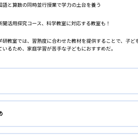
国語と算数の同時並行授業で学力の土台を養う
新聞活用探究コース、科学教室に対応する教室も！
学研教室では、習熟度に合わせた教材を提供することで、子ど
ているため、家庭学習が苦手な子どもにおすすめだ。
校生まで「無学年方式」で個別指導
め
校生までを対象として個別指導を行っている。学校の進度や学年に
」を採用していることが特徴だ。この「無学年方式」では、生
人向け
わからないところをしっかり学習したり、余裕がある場合はど