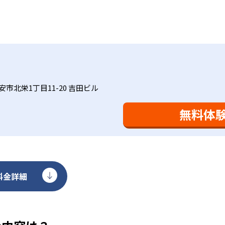
ットと言えるだろう。
基礎をより重視している分、生徒によっては物足りなく感じる
合わせてみることを推奨する。
市北栄1丁目11-20 吉田ビル
無料体
料金詳細