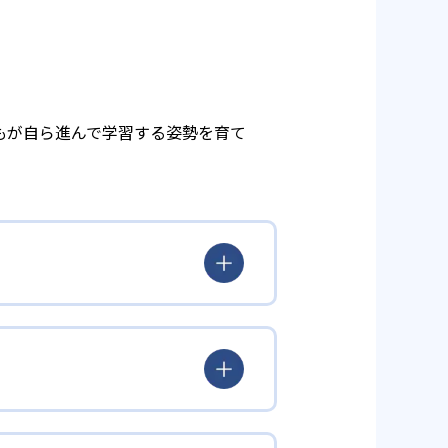
もが自ら進んで学習する姿勢を育て
とらわれず、生徒の理解度を最優
徒が個々のペースで学習すること
んどん先取り学習を進めたりする