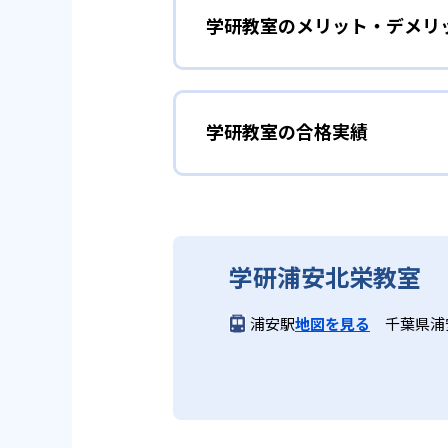
ことも可能である。
学研教室のメリット・デメリ
学研教室は、生徒の「わかった！
しており、わからない問題がある
02
生徒それぞ
「見える力」だけでなく、学習に
どんなメリットがある？
を向上させたい人に向いている。
学研教室の個別指導では、生徒一
学研教室の合格実績
学研教室が持つ最大のメリットは
画を設計する。また、生徒それぞ
算数（数学）と国語の基礎
教材を使用している点だ。この教
ルステップの教材となっているの
ら応用まで、少しずつステップア
学研教室の合格実績は？
度の育成も重視している。
重視すると共に、幼児・小学校低
学研教室では、算数（数学）と国
ている。
てて考える力の育成を、国語では
学研教室の合格実績は、公式サイ
り離さず、くり返し学習と毎日の
03
週2回の教
学研浦安北栄教室
る。
学研教室の先生は、研修会や勉強
いう理念のもとで生徒一人ひとり
学研教室では、週2回の教室学習
浦安駅
地図を見る
千葉県浦安
ら学習をスタートする。この指導
長時間の勉強が苦手な人向
習において指導者は、生徒の様子
は、最新の教育情報にも精通して
供し、学習の習慣化と学力の定着
学研教室では、小学生については
る時間が通常「学年×10分±1
学研教室では、楽しく生き生きと
いと学研教室は考え、単なる長時
ランスのとれた生徒の育成を推進