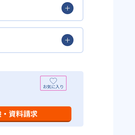
られるよう「無学年方式」を採用
覚えた知識の量などで測りやすい
め、勉強全体の底力のようなもの
出典：学研教室 公式サイト
定め、生徒に最適化された学習計
少しずつレベルアップするスモー
がよくわかるというもの。基礎か
分から進んで学習する」姿勢や態
まで対応している。算数と国語を
入試向けの英語力育成にも対応し
いる。算数（数学）では筋道を立
れている。また、この2教科を切
基礎力を上げたい人に向いてい
を」「自信を」「生きる力を」と
ころ」を見つけて褒めるところか
学力向上を進める。週2回の教室学
学力向上を進めている。また講師
日のために自宅学習用の教材も提
も対応している。
験・資料請求
設定は、子どもが集中して学習でき
て勉強しても学習の効果は上がらな
めることにより、知・情・意のバ
時間の勉強が苦手な人に向いてい
つけ面の指導も実施し、全人的な