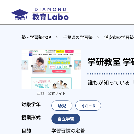
塾・学習塾TOP
千葉県の学習塾
浦安市の学習塾
学研教室 
誰もが知っている
出典：
公式サイト
幼児
小1 ~ 6
自立学習
学習習慣の定着