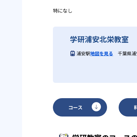
る。
教育に取り組んでいる点も、メリ
特になし
どんなデメリットがある？
学研浦安北栄教室
学研教室のデメリットとしては、
になる場合は、近くの教室に問い
浦安駅
地図を見る
千葉県浦安
コース