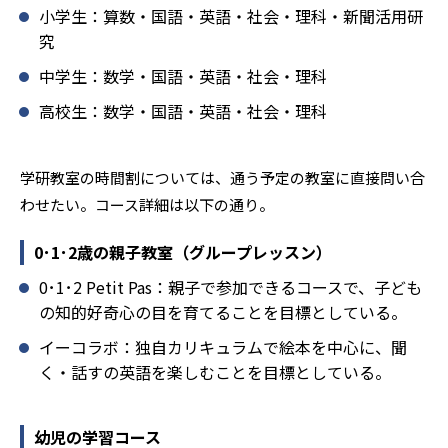
どんなデメリットがある？
小学生：算数・国語・英語・社会・理科・新聞活用研
究
学研教室のデメリットとしては、基礎をより重視している
分、生徒によっては物足りなく感じる可能性がある点だろ
中学生：数学・国語・英語・社会・理科
う。相性が気になる場合は、近くの教室に問い合わせてみ
高校生：数学・国語・英語・社会・理科
ることを推奨する。
学研教室の時間割については、通う予定の教室に直接問い合
わせたい。コース詳細は以下の通り。
0･1･2歳の親子教室（グループレッスン）
0･1･2 Petit Pas：親子で参加できるコースで、子ども
の知的好奇心の目を育てることを目標としている。
イーコラボ：独自カリキュラムで絵本を中心に、聞
く・話すの英語を楽しむことを目標としている。
幼児の学習コース