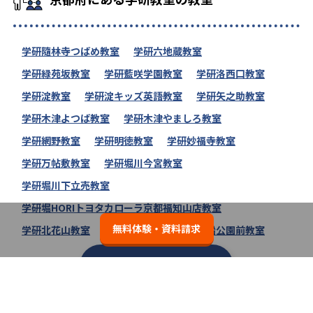
学研隨林寺つばめ教室
学研六地蔵教室
学研緑苑坂教室
学研藍咲学園教室
学研洛西口教室
学研淀教室
学研淀キッズ英語教室
学研矢之助教室
学研木津よつば教室
学研木津やましろ教室
学研網野教室
学研明徳教室
学研妙福寺教室
学研万帖敷教室
学研堀川今宮教室
学研堀川下立売教室
学研堀HORIトヨタカローラ京都福知山店教室
無料体験・資料請求
学研北花山教室
学研平尾教室
学研風船公園前教室
学研教室の教室一覧へ