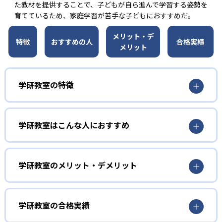
た教材を提供することで、子どもが自ら進んで学習する姿勢を
育てているため、家庭学習が苦手な子どもにおすすめだ。
メリット・デ
特徴
おすすめの人
合格実績
メリット
学研教室の特徴
01
3歳から高校生まで「無学年方式」で個別指導
学研教室はこんな人におすすめ
学研教室は、0･1･2歳から高校生までを対象として個別指導
勉強全体の底力を上げたい人向け
を行っている。学校の進度や学年にとらわれず、生徒の理
学研教室は、生徒の「わかった！」を重視する形で個別指
学研教室のメリット・デメリット
解度を最優先して学習を進める「無学年方式」を採用して
導を行っている。無理なく学習を進められるよう「無学年
いることが特徴だ。この「無学年方式」では、生徒が個々
方式」を採用しており、わからない問題がある場合は立ち
のペースで学習することができるため、一度立ち止まって
止まってじっくりと学習することができる。また、覚えた
わからないところをしっかり学習したり、余裕がある場合
学研教室の合格実績
知識の量などで測りやすい「見える力」だけでなく、学習
はどんどん先取り学習を進めたりすることも可能である。
に取り組む根気や意欲など「見えない力」の育成も重視。