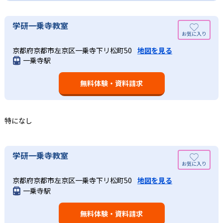
02
学研教室の合格実績は？
そのため、勉強全体の底力のようなものを向上させたい人
生徒それぞれに最適化された学習計画を設計
に向いている。
学研教室の合格実績は、公式サイトでは公開されていな
学研一乗寺教室
い。
算数（数学）と国語の基礎力を上げたい人向け
学研教室の個別指導では、生徒一人ひとりの学力／適性を
京都府京都市左京区一乗寺下リ松町50
地図を見る
しっかり把握した上で学習の出発点を定め、生徒に最適化
学研教室では、算数（数学）と国語を全ての教科の基礎に
一乗寺駅
された学習計画を設計する。また、生徒それぞれに最適な
なるものと考え、その指導を重視している。算数（数学）
教材を提供すると共に、適切なアドバイスも実施。少しず
では筋道を立てて考える力の育成を、国語では全ての学力
つレベルアップするスモールステップの教材となっている
無料体験・資料請求
の土台となる「読む力」「書く力」の育成に力を入れてい
ので、つまずくことなく、無理なく無駄なく学習ができ
る。また、この2教科を切り離さず、くり返し学習と毎日の
る。「自分から進んで学習する」姿勢や態度の育成も重視
家庭学習で学習させている。そのため、算数（数学）と国
している。
語の基礎力を上げたい人に向いている。
特になし
03
長時間の勉強が苦手な人向け
出典：学研教室 公式サイト
週2回の教室学習と毎日の家庭学習
学研教室では、小学生については、1回の学習時間を30～
どんなメリットがある？
学研一乗寺教室
50分程度と設定している。この時間設定は、子どもが集中
学研教室では、週2回の教室学習と毎日の家庭学習（宿題学
学研教室が持つ最大のメリットは、学研の教材開発ノウハ
して学習できる時間が通常「学年×10分±10分」と考えら
習）の相乗効果を活かす形で生徒の学力向上を進める。週2
京都府京都市左京区一乗寺下リ松町50
地図を見る
ウを結集して制作した学習教材を使用している点だ。この
れていることに由来するものだ。この限界を超えて勉強し
一乗寺駅
回の教室学習において指導者は、生徒の様子を観察しなが
教材は、学習指導要領の内容を全てカバーしており、学校
ても学習の効果は上がらないと学研教室は考え、単なる長
ら学習指導と学習管理を実施。教室学習日以外の日のため
の勉強がよくわかるというもの。基礎から応用まで、少し
時間学習よりくり返し学習の効果を重視している。そのた
に自宅学習用の教材も提供し、学習の習慣化と学力の定着
無料体験・資料請求
ずつステップアップしながら身につけることができ、基礎
め、長時間の勉強が苦手な人に向いている。