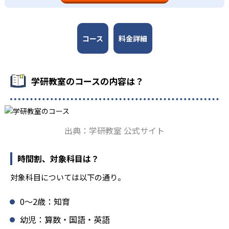
を図っている。進度が早い子供は先取り学習も可能だ。
固めから先取り学習まで対応している。算数と国語を重視
すると共に、幼児・小学校低学年から外国語活動の学習に
も対応。中学校英語の準備や高校入試向けの英語力育成に
も対応している。
コース
料金詳細
学研教室の先生は、研修会や勉強会で日々指導スキルを研
鑽している。「子どもたちに学ぶ喜びを」「自信を」「生
きる力を」という理念のもとで生徒一人ひとりに向き合っ
学研教室のコースの内容は？
ており、生徒それぞれの「できるところ」「良いところ」
を見つけて褒めるところから学習をスタートする。この指
導により生徒の「やる気」を引き出し、無理のない学習と
確実な学力向上を進めている。また講師は、最新の教育情
出典：学研教室 公式サイト
報にも精通しており、学習相談や教育相談、保護者とのコ
ミュニケーションにも対応している。
時間割、対象科目は？
学研教室では、楽しく生き生きと学ぶことも重視してい
る。人と人との触れ合いの中で学びを深めることにより、
対象科目については以下の通り。
知・情・意のバランスのとれた生徒の育成を推進。「教室
でのあいさつ」「くつ・かばんの整とん」といったしつけ
0〜2歳：知育
面の指導も実施し、全人的な教育に取り組んでいる点も、
メリットと言えるだろう。
幼児：算数・国語・英語