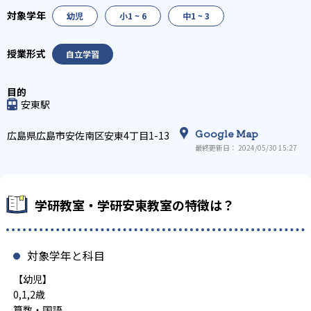
幼児
小1 ~ 6
中1 ~ 3
自立学習
安東駅
Google Map
広島県広島市安佐南区安東4丁目1-13
最終更新日： 2024/05/30 15:27
学研教室・学研安東教室の特徴は？
対象学年と科目
【幼児】
0,1,2歳
算数・国語