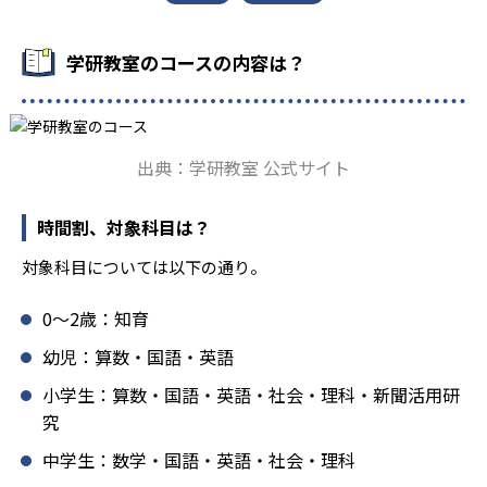
も対応している。
学研教室の先生は、研修会や勉強会で日々指導スキルを研
学研教室のコースの内容は？
鑽している。「子どもたちに学ぶ喜びを」「自信を」「生
きる力を」という理念のもとで生徒一人ひとりに向き合っ
ており、生徒それぞれの「できるところ」「良いところ」
を見つけて褒めるところから学習をスタートする。この指
出典：学研教室 公式サイト
導により生徒の「やる気」を引き出し、無理のない学習と
確実な学力向上を進めている。また講師は、最新の教育情
報にも精通しており、学習相談や教育相談、保護者とのコ
時間割、対象科目は？
ミュニケーションにも対応している。
対象科目については以下の通り。
学研教室では、楽しく生き生きと学ぶことも重視してい
る。人と人との触れ合いの中で学びを深めることにより、
0〜2歳：知育
知・情・意のバランスのとれた生徒の育成を推進。「教室
でのあいさつ」「くつ・かばんの整とん」といったしつけ
幼児：算数・国語・英語
面の指導も実施し、全人的な教育に取り組んでいる点も、
小学生：算数・国語・英語・社会・理科・新聞活用研
メリットと言えるだろう。
究
どんなデメリットがある？
中学生：数学・国語・英語・社会・理科
学研教室のデメリットとしては、基礎をより重視している