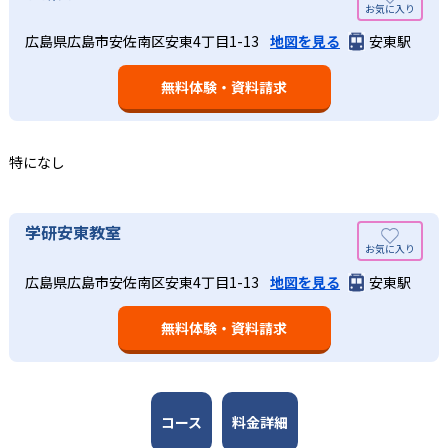
い。
算数（数学）と国語の基礎力を上げたい人向け
学研教室の個別指導では、生徒一人ひとりの学力／適性を
広島県広島市安佐南区安東4丁目1-13
地図を見る
安東駅
しっかり把握した上で学習の出発点を定め、生徒に最適化
学研教室では、算数（数学）と国語を全ての教科の基礎に
された学習計画を設計する。また、生徒それぞれに最適な
なるものと考え、その指導を重視している。算数（数学）
教材を提供すると共に、適切なアドバイスも実施。少しず
無料体験・資料請求
では筋道を立てて考える力の育成を、国語では全ての学力
つレベルアップするスモールステップの教材となっている
の土台となる「読む力」「書く力」の育成に力を入れてい
ので、つまずくことなく、無理なく無駄なく学習ができ
る。また、この2教科を切り離さず、くり返し学習と毎日の
る。「自分から進んで学習する」姿勢や態度の育成も重視
家庭学習で学習させている。そのため、算数（数学）と国
特になし
している。
語の基礎力を上げたい人に向いている。
03
長時間の勉強が苦手な人向け
出典：学研教室 公式サイト
学研安東教室
週2回の教室学習と毎日の家庭学習
学研教室では、小学生については、1回の学習時間を30～
どんなメリットがある？
50分程度と設定している。この時間設定は、子どもが集中
学研教室では、週2回の教室学習と毎日の家庭学習（宿題学
広島県広島市安佐南区安東4丁目1-13
地図を見る
安東駅
学研教室が持つ最大のメリットは、学研の教材開発ノウハ
して学習できる時間が通常「学年×10分±10分」と考えら
習）の相乗効果を活かす形で生徒の学力向上を進める。週2
ウを結集して制作した学習教材を使用している点だ。この
れていることに由来するものだ。この限界を超えて勉強し
回の教室学習において指導者は、生徒の様子を観察しなが
無料体験・資料請求
教材は、学習指導要領の内容を全てカバーしており、学校
ても学習の効果は上がらないと学研教室は考え、単なる長
ら学習指導と学習管理を実施。教室学習日以外の日のため
の勉強がよくわかるというもの。基礎から応用まで、少し
時間学習よりくり返し学習の効果を重視している。そのた
に自宅学習用の教材も提供し、学習の習慣化と学力の定着
ずつステップアップしながら身につけることができ、基礎
め、長時間の勉強が苦手な人に向いている。
を図っている。進度が早い子供は先取り学習も可能だ。
固めから先取り学習まで対応している。算数と国語を重視
すると共に、幼児・小学校低学年から外国語活動の学習に
コース
料金詳細
も対応。中学校英語の準備や高校入試向けの英語力育成に