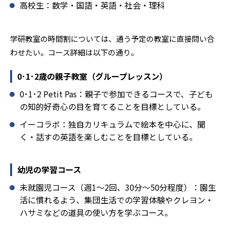
分、生徒によっては物足りなく感じる可能性がある点だろ
高校生：数学・国語・英語・社会・理科
う。相性が気になる場合は、近くの教室に問い合わせてみ
ることを推奨する。
学研教室の時間割については、通う予定の教室に直接問い合
わせたい。コース詳細は以下の通り。
0･1･2歳の親子教室（グループレッスン）
0･1･2 Petit Pas：親子で参加できるコースで、子ども
の知的好奇心の目を育てることを目標としている。
イーコラボ：独自カリキュラムで絵本を中心に、聞
く・話すの英語を楽しむことを目標としている。
幼児の学習コース
未就園児コース（週1～2回、30分～50分程度）：園生
活に慣れるよう、集団生活での学習体験やクレヨン・
ハサミなどの道具の使い方を学ぶコース。