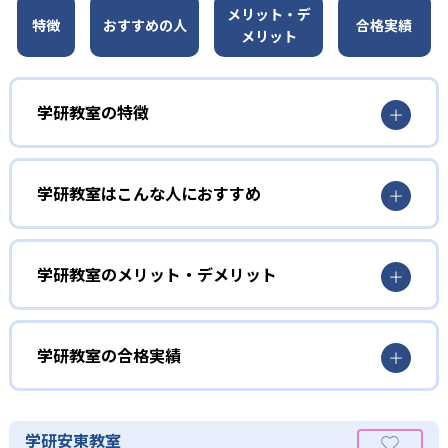
メリット・デ
特徴
おすすめの人
合格実績
メリット
学研教室の特徴
01
3歳から高校生まで「無学年方式」で個別指導
学研教室はこんな人におすすめ
学研教室は、0･1･2歳から高校生までを対象として個別指導
勉強全体の底力を上げたい人向け
を行っている。学校の進度や学年にとらわれず、生徒の理
学研教室は、生徒の「わかった！」を重視する形で個別指
学研教室のメリット・デメリット
解度を最優先して学習を進める「無学年方式」を採用して
導を行っている。無理なく学習を進められるよう「無学年
いることが特徴だ。この「無学年方式」では、生徒が個々
方式」を採用しており、わからない問題がある場合は立ち
のペースで学習することができるため、一度立ち止まって
止まってじっくりと学習することができる。また、覚えた
わからないところをしっかり学習したり、余裕がある場合
学研教室の合格実績
知識の量などで測りやすい「見える力」だけでなく、学習
はどんどん先取り学習を進めたりすることも可能である。
に取り組む根気や意欲など「見えない力」の育成も重視。
02
学研教室の合格実績は？
そのため、勉強全体の底力のようなものを向上させたい人
生徒それぞれに最適化された学習計画を設計
に向いている。
学研教室の合格実績は、公式サイトでは公開されていな
学研安東教室