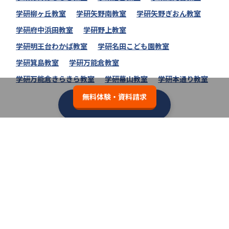
学研柳ヶ丘教室
学研矢野南教室
学研矢野ぎおん教室
学研府中浜田教室
学研野上教室
学研明王台わかば教室
学研名田こども園教室
学研箕島教室
学研万能倉教室
学研万能倉きらきら教室
学研幕山教室
学研本通り教室
無料体験・資料請求
学研教室の教室一覧へ
類似の塾ブランドを探す
個別教室のトライ
3.7