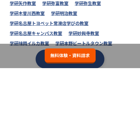
学研矢作教室
学研弥富教室
学研弥生教室
学研木曽川西教室
学研明治教室
学研名古屋トヨペット常滑店学びの教室
学研名古屋キャンパス教室
学研妙興寺教室
学研味岡イルカ教室
学研本野ビートルタウン教室
無料体験・資料請求
学研教室の教室一覧へ
類似の塾ブランドを探す
個別教室のトライ
3.7