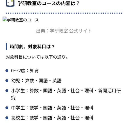
学研教室のコースの内容は？
鑽している。「子どもたちに学ぶ喜びを」「自信を」「生
きる力を」という理念のもとで生徒一人ひとりに向き合っ
ており、生徒それぞれの「できるところ」「良いところ」
を見つけて褒めるところから学習をスタートする。この指
出典：学研教室 公式サイト
導により生徒の「やる気」を引き出し、無理のない学習と
確実な学力向上を進めている。また講師は、最新の教育情
報にも精通しており、学習相談や教育相談、保護者とのコ
時間割、対象科目は？
ミュニケーションにも対応している。
対象科目については以下の通り。
学研教室では、楽しく生き生きと学ぶことも重視してい
る。人と人との触れ合いの中で学びを深めることにより、
0〜2歳：知育
知・情・意のバランスのとれた生徒の育成を推進。「教室
でのあいさつ」「くつ・かばんの整とん」といったしつけ
幼児：算数・国語・英語
面の指導も実施し、全人的な教育に取り組んでいる点も、
小学生：算数・国語・英語・社会・理科・新聞活用研
メリットと言えるだろう。
究
どんなデメリットがある？
中学生：数学・国語・英語・社会・理科
学研教室のデメリットとしては、基礎をより重視している
分、生徒によっては物足りなく感じる可能性がある点だろ
高校生：数学・国語・英語・社会・理科
う。相性が気になる場合は、近くの教室に問い合わせてみ