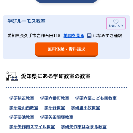
学研ルーモス教室
愛知県長久手市岩作石田118
地図を見る
はなみずき通駅
無料体験・資料請求
愛知県にある学研教室の教室
学研剱正教室
学研六番町教室
学研六栗こども園教室
学研篭山西教室
学研緑教室
学研里小牧教室
学研要池教室
学研矢田羽塚教室
学研矢作南スマイル教室
学研矢作東はなまる教室