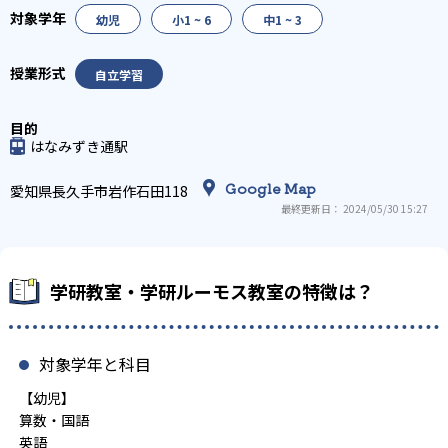
幼児
小1 ~ 6
中1 ~ 3
自立学習
はなみずき通駅
Google Map
愛知県長久手市岩作石田118
最終更新日： 2024/05/30 15:27
学研教室・学研ルーモス教室の特徴は？
対象学年と科目
【幼児】
算数・国語
英語