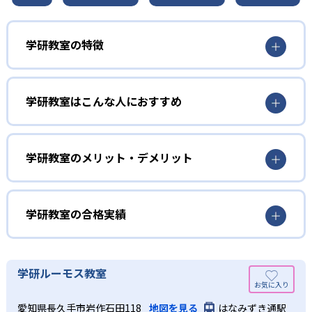
学研教室の特徴
01
3歳から高校生まで「無学年方式」で個別指導
学研教室はこんな人におすすめ
学研教室は、0･1･2歳から高校生までを対象として個別指導
勉強全体の底力を上げたい人向け
を行っている。学校の進度や学年にとらわれず、生徒の理
学研教室は、生徒の「わかった！」を重視する形で個別指
学研教室のメリット・デメリット
解度を最優先して学習を進める「無学年方式」を採用して
導を行っている。無理なく学習を進められるよう「無学年
いることが特徴だ。この「無学年方式」では、生徒が個々
方式」を採用しており、わからない問題がある場合は立ち
のペースで学習することができるため、一度立ち止まって
止まってじっくりと学習することができる。また、覚えた
わからないところをしっかり学習したり、余裕がある場合
学研教室の合格実績
知識の量などで測りやすい「見える力」だけでなく、学習
はどんどん先取り学習を進めたりすることも可能である。
に取り組む根気や意欲など「見えない力」の育成も重視。
02
学研教室の合格実績は？
そのため、勉強全体の底力のようなものを向上させたい人
生徒それぞれに最適化された学習計画を設計
に向いている。
学研教室の合格実績は、公式サイトでは公開されていな
学研ルーモス教室
い。
算数（数学）と国語の基礎力を上げたい人向け
学研教室の個別指導では、生徒一人ひとりの学力／適性を
愛知県長久手市岩作石田118
地図を見る
はなみずき通駅
しっかり把握した上で学習の出発点を定め、生徒に最適化
学研教室では、算数（数学）と国語を全ての教科の基礎に