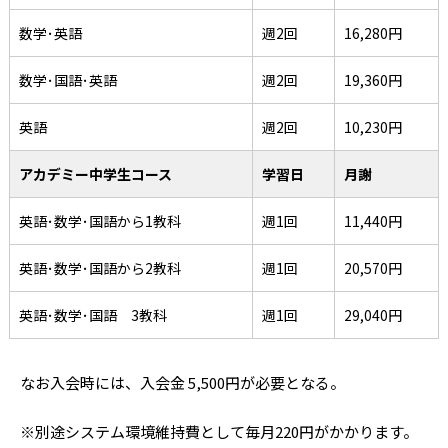
数学･英語
週2回
16,280円
数学･国語･英語
週2回
19,360円
英語
週2回
10,230円
アカデミー中学生コース
学習日
月謝
英語･数学･国語から1教科
週1回
11,440円
英語･数学･国語から2教科
週1回
20,570円
英語･数学･国語 3教科
週1回
29,040円
なお入会時には、入会金 5,500円が必要となる。
※別途システム環境維持費として毎月220円がかかります。