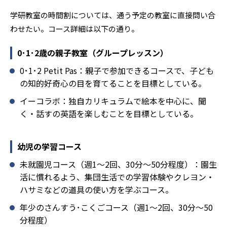
ることを推奨する。
学研教室の時間割については、通う予定の教室に直接問い合
わせたい。コース詳細は以下の通り。
0･1･2歳の親子教室（グループレッスン）
0･1･2 Petit Pas：親子で参加できるコースで、子ども
の知的好奇心の目を育てることを目標としている。
イーコラボ：独自カリキュラムで絵本を中心に、聞
く・話すの英語を楽しむことを目標としている。
幼児の学習コース
未就園児コース（週1～2回、30分～50分程度）：園生
活に慣れるよう、集団生活での学習体験やクレヨン・
ハサミなどの道具の使い方を学ぶコース。
年少のさんすう･こくごコース（週1～2回、30分～50
分程度）