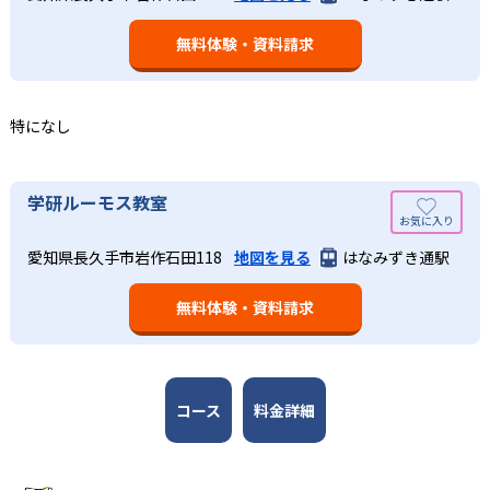
された学習計画を設計する。また、生徒それぞれに最適な
なるものと考え、その指導を重視している。算数（数学）
教材を提供すると共に、適切なアドバイスも実施。少しず
無料体験・資料請求
では筋道を立てて考える力の育成を、国語では全ての学力
つレベルアップするスモールステップの教材となっている
の土台となる「読む力」「書く力」の育成に力を入れてい
ので、つまずくことなく、無理なく無駄なく学習ができ
る。また、この2教科を切り離さず、くり返し学習と毎日の
る。「自分から進んで学習する」姿勢や態度の育成も重視
家庭学習で学習させている。そのため、算数（数学）と国
特になし
している。
語の基礎力を上げたい人に向いている。
03
長時間の勉強が苦手な人向け
出典：学研教室 公式サイト
学研ルーモス教室
週2回の教室学習と毎日の家庭学習
学研教室では、小学生については、1回の学習時間を30～
どんなメリットがある？
50分程度と設定している。この時間設定は、子どもが集中
学研教室では、週2回の教室学習と毎日の家庭学習（宿題学
愛知県長久手市岩作石田118
地図を見る
はなみずき通駅
学研教室が持つ最大のメリットは、学研の教材開発ノウハ
して学習できる時間が通常「学年×10分±10分」と考えら
習）の相乗効果を活かす形で生徒の学力向上を進める。週2
ウを結集して制作した学習教材を使用している点だ。この
れていることに由来するものだ。この限界を超えて勉強し
回の教室学習において指導者は、生徒の様子を観察しなが
無料体験・資料請求
教材は、学習指導要領の内容を全てカバーしており、学校
ても学習の効果は上がらないと学研教室は考え、単なる長
ら学習指導と学習管理を実施。教室学習日以外の日のため
の勉強がよくわかるというもの。基礎から応用まで、少し
時間学習よりくり返し学習の効果を重視している。そのた
に自宅学習用の教材も提供し、学習の習慣化と学力の定着
ずつステップアップしながら身につけることができ、基礎
め、長時間の勉強が苦手な人に向いている。
を図っている。進度が早い子供は先取り学習も可能だ。
固めから先取り学習まで対応している。算数と国語を重視
すると共に、幼児・小学校低学年から外国語活動の学習に
コース
料金詳細
も対応。中学校英語の準備や高校入試向けの英語力育成に
も対応している。
学研教室の先生は、研修会や勉強会で日々指導スキルを研