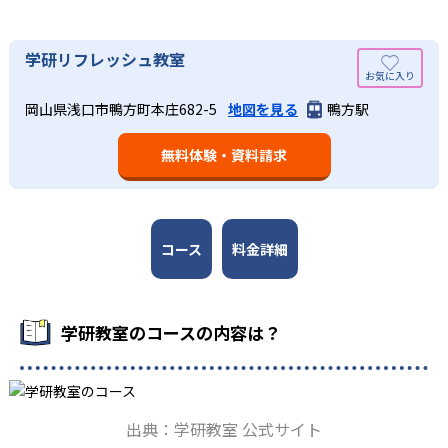
している。
語の基礎力を上げたい人に向いている。
03
長時間の勉強が苦手な人向け
出典：学研教室 公式サイト
学研リフレッシュ教室
週2回の教室学習と毎日の家庭学習
学研教室では、小学生については、1回の学習時間を30～
どんなメリットがある？
50分程度と設定している。この時間設定は、子どもが集中
学研教室では、週2回の教室学習と毎日の家庭学習（宿題学
岡山県浅口市鴨方町本庄682-5
地図を見る
鴨方駅
学研教室が持つ最大のメリットは、学研の教材開発ノウハ
して学習できる時間が通常「学年×10分±10分」と考えら
習）の相乗効果を活かす形で生徒の学力向上を進める。週2
ウを結集して制作した学習教材を使用している点だ。この
れていることに由来するものだ。この限界を超えて勉強し
回の教室学習において指導者は、生徒の様子を観察しなが
無料体験・資料請求
教材は、学習指導要領の内容を全てカバーしており、学校
ても学習の効果は上がらないと学研教室は考え、単なる長
ら学習指導と学習管理を実施。教室学習日以外の日のため
の勉強がよくわかるというもの。基礎から応用まで、少し
時間学習よりくり返し学習の効果を重視している。そのた
に自宅学習用の教材も提供し、学習の習慣化と学力の定着
ずつステップアップしながら身につけることができ、基礎
め、長時間の勉強が苦手な人に向いている。
を図っている。進度が早い子供は先取り学習も可能だ。
固めから先取り学習まで対応している。算数と国語を重視
すると共に、幼児・小学校低学年から外国語活動の学習に
コース
料金詳細
も対応。中学校英語の準備や高校入試向けの英語力育成に
も対応している。
学研教室の先生は、研修会や勉強会で日々指導スキルを研
学研教室のコースの内容は？
鑽している。「子どもたちに学ぶ喜びを」「自信を」「生
きる力を」という理念のもとで生徒一人ひとりに向き合っ
ており、生徒それぞれの「できるところ」「良いところ」
を見つけて褒めるところから学習をスタートする。この指
出典：学研教室 公式サイト
導により生徒の「やる気」を引き出し、無理のない学習と