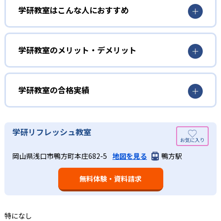
3歳から高校生まで「無学年方式」で個別指導
学研教室はこんな人におすすめ
学研教室は、0･1･2歳から高校生までを対象として個別指導
勉強全体の底力を上げたい人向け
を行っている。学校の進度や学年にとらわれず、生徒の理
学研教室は、生徒の「わかった！」を重視する形で個別指
学研教室のメリット・デメリット
解度を最優先して学習を進める「無学年方式」を採用して
導を行っている。無理なく学習を進められるよう「無学年
いることが特徴だ。この「無学年方式」では、生徒が個々
方式」を採用しており、わからない問題がある場合は立ち
のペースで学習することができるため、一度立ち止まって
止まってじっくりと学習することができる。また、覚えた
わからないところをしっかり学習したり、余裕がある場合
学研教室の合格実績
知識の量などで測りやすい「見える力」だけでなく、学習
はどんどん先取り学習を進めたりすることも可能である。
に取り組む根気や意欲など「見えない力」の育成も重視。
02
学研教室の合格実績は？
そのため、勉強全体の底力のようなものを向上させたい人
生徒それぞれに最適化された学習計画を設計
に向いている。
学研教室の合格実績は、公式サイトでは公開されていな
学研リフレッシュ教室
い。
算数（数学）と国語の基礎力を上げたい人向け
学研教室の個別指導では、生徒一人ひとりの学力／適性を
岡山県浅口市鴨方町本庄682-5
地図を見る
鴨方駅
しっかり把握した上で学習の出発点を定め、生徒に最適化
学研教室では、算数（数学）と国語を全ての教科の基礎に
された学習計画を設計する。また、生徒それぞれに最適な
なるものと考え、その指導を重視している。算数（数学）
教材を提供すると共に、適切なアドバイスも実施。少しず
無料体験・資料請求
では筋道を立てて考える力の育成を、国語では全ての学力
つレベルアップするスモールステップの教材となっている
の土台となる「読む力」「書く力」の育成に力を入れてい
ので、つまずくことなく、無理なく無駄なく学習ができ
る。また、この2教科を切り離さず、くり返し学習と毎日の
る。「自分から進んで学習する」姿勢や態度の育成も重視
家庭学習で学習させている。そのため、算数（数学）と国
特になし