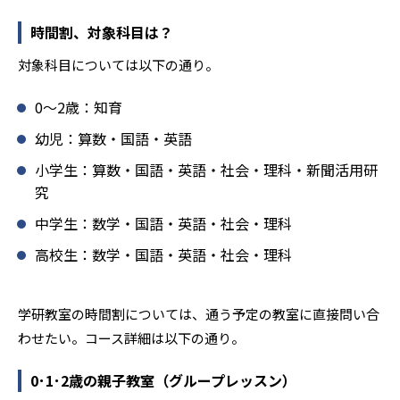
確実な学力向上を進めている。また講師は、最新の教育情
報にも精通しており、学習相談や教育相談、保護者とのコ
時間割、対象科目は？
ミュニケーションにも対応している。
対象科目については以下の通り。
学研教室では、楽しく生き生きと学ぶことも重視してい
る。人と人との触れ合いの中で学びを深めることにより、
0〜2歳：知育
知・情・意のバランスのとれた生徒の育成を推進。「教室
でのあいさつ」「くつ・かばんの整とん」といったしつけ
幼児：算数・国語・英語
面の指導も実施し、全人的な教育に取り組んでいる点も、
小学生：算数・国語・英語・社会・理科・新聞活用研
メリットと言えるだろう。
究
どんなデメリットがある？
中学生：数学・国語・英語・社会・理科
学研教室のデメリットとしては、基礎をより重視している
分、生徒によっては物足りなく感じる可能性がある点だろ
高校生：数学・国語・英語・社会・理科
う。相性が気になる場合は、近くの教室に問い合わせてみ
ることを推奨する。
学研教室の時間割については、通う予定の教室に直接問い合
わせたい。コース詳細は以下の通り。
0･1･2歳の親子教室（グループレッスン）