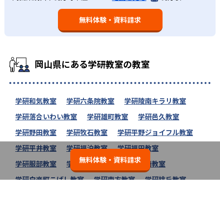
無料体験・資料請求
岡山県にある学研教室の教室
学研和気教室
学研六条院教室
学研陵南キラリ教室
学研落合いわい教室
学研雄町教室
学研邑久教室
学研野田教室
学研牧石教室
学研平野ジョイフル教室
学研平井教室
学研福泊教室
学研福田教室
無料体験・資料請求
学研服部教室
学研富田町教室
学研彦崎教室
学研白楽町こばし教室
学研南方教室
学研桃丘教室
学研東うね小学校前教室
学研庭瀬教室
学研教室の教室一覧へ