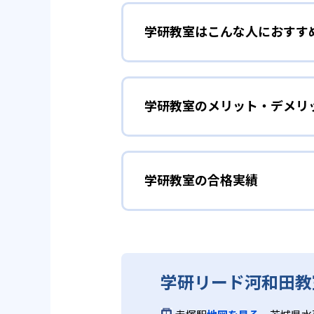
学研教室はこんな人におすす
学研教室は、0･1･2歳から高
先して学習を進める「無学年方式
勉強全体の底力を上げたい
ができるため、一度立ち止まって
ことも可能である。
学研教室のメリット・デメリ
学研教室は、生徒の「わかった！
しており、わからない問題がある
02
生徒それぞ
「見える力」だけでなく、学習に
どんなメリットがある？
を向上させたい人に向いている。
学研教室の個別指導では、生徒一
学研教室の合格実績
学研教室が持つ最大のメリットは
画を設計する。また、生徒それぞ
算数（数学）と国語の基礎
教材を使用している点だ。この教
ルステップの教材となっているの
ら応用まで、少しずつステップア
学研教室の合格実績は？
度の育成も重視している。
重視すると共に、幼児・小学校低
学研教室では、算数（数学）と国
ている。
てて考える力の育成を、国語では
学研教室の合格実績は、公式サイ
り離さず、くり返し学習と毎日の
03
週2回の教
学研リード河和田教
る。
学研教室の先生は、研修会や勉強
いう理念のもとで生徒一人ひとり
学研教室では、週2回の教室学習