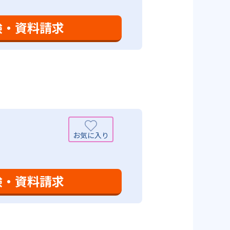
学力向上を進めている。また講師
日のために自宅学習用の教材も提
も対応している。
験・資料請求
設定は、子どもが集中して学習でき
て勉強しても学習の効果は上がらな
めることにより、知・情・意のバ
時間の勉強が苦手な人に向いてい
つけ面の指導も実施し、全人的な
可能性がある点だろう。相性が気
験・資料請求