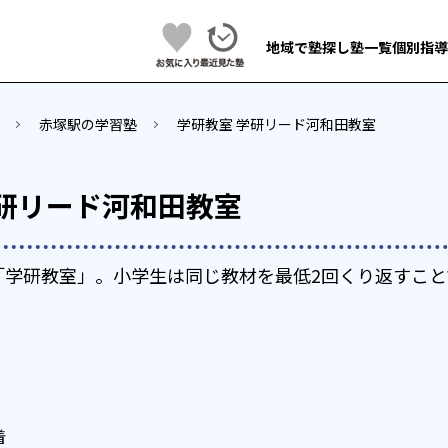
地域で塾探し
塾一覧
個別指導
赤塚駅の学習塾
学研教室 学研リード河和田教室
学研リード河和田教室
「学研教室」。小学生は同じ教材を最低2回くり返すこと
着