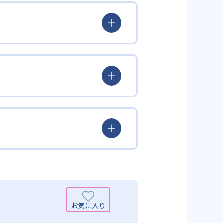
とらわれず、生徒の理解度を最優
徒が個々のペースで学習すること
んどん先取り学習を進めたりする
られるよう「無学年方式」を採用
覚えた知識の量などで測りやすい
め、勉強全体の底力のようなもの
出典：学研教室 公式サイト
定め、生徒に最適化された学習計
少しずつレベルアップするスモー
がよくわかるというもの。基礎か
分から進んで学習する」姿勢や態
まで対応している。算数と国語を
入試向けの英語力育成にも対応し
いる。算数（数学）では筋道を立
れている。また、この2教科を切
基礎力を上げたい人に向いてい
を」「自信を」「生きる力を」と
ころ」を見つけて褒めるところか
学力向上を進める。週2回の教室学