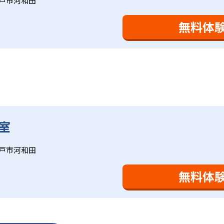
戸市河和田
により生徒の「やる気」を引き出し、無理のない学習と確実な
け
を観察しながら学習指導と学習管理を実施。教室学習日以外の
おり、学習相談や教育相談、保護者とのコミュニケーションに
を図っている。進度が早い子供は先取り学習も可能だ。
無料体
、1回の学習時間を30～50分程度と設定している。この時間
0分」と考えられていることに由来するものだ。この限界を超え
学ぶことも重視している。人と人との触れ合いの中で学びを深
間学習よりくり返し学習の効果を重視している。そのため、長
。「教室でのあいさつ」「くつ・かばんの整とん」といったし
ットと言えるだろう。
室
基礎をより重視している分、生徒によっては物足りなく感じる
合わせてみることを推奨する。
戸市河和田
無料体