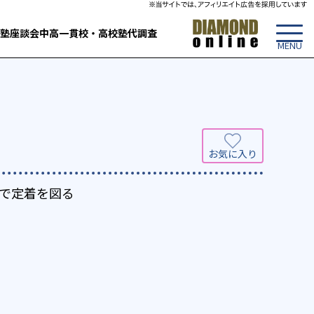
塾
座談会
中高一貫校・高校
塾代調査
で定着を図る