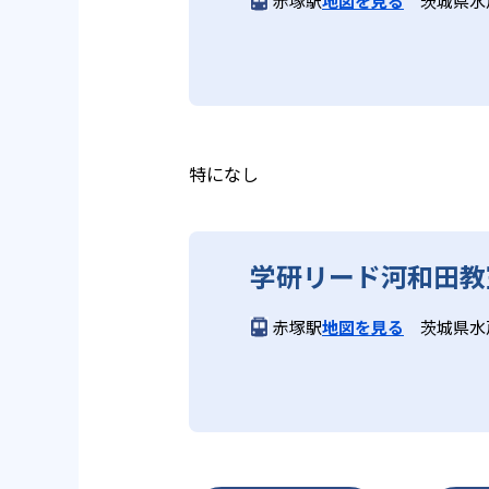
赤塚駅
地図を見る
茨城県水
ら学習をスタートする。この指導
長時間の勉強が苦手な人向
習において指導者は、生徒の様子
は、最新の教育情報にも精通して
供し、学習の習慣化と学力の定着
学研教室では、小学生については
る時間が通常「学年×10分±1
学研教室では、楽しく生き生きと
いと学研教室は考え、単なる長時
ランスのとれた生徒の育成を推進
る。
教育に取り組んでいる点も、メリ
特になし
どんなデメリットがある？
学研リード河和田教
学研教室のデメリットとしては、
になる場合は、近くの教室に問い
赤塚駅
地図を見る
茨城県水