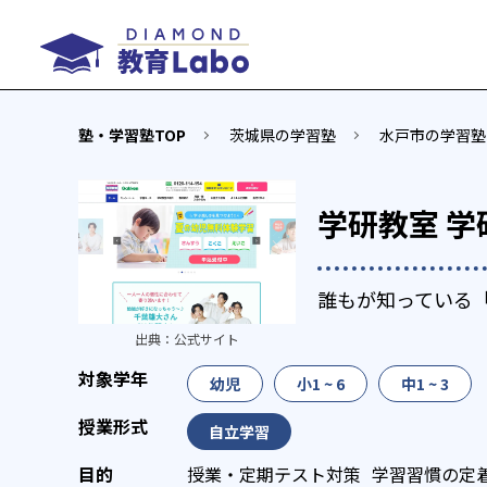
塾・学習塾TOP
茨城県の学習塾
水戸市の学習塾
学研教室 
誰もが知っている
出典：
公式サイト
幼児
小1 ~ 6
中1 ~ 3
自立学習
授業・定期テスト対策
学習習慣の定