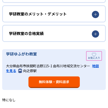
学研教室は、0･1･2歳から高校生までを対象として個別指導
勉強全体の底力を上げたい人向け
を行っている。学校の進度や学年にとらわれず、生徒の理
学研教室は、生徒の「わかった！」を重視する形で個別指
学研教室のメリット・デメリット
解度を最優先して学習を進める「無学年方式」を採用して
導を行っている。無理なく学習を進められるよう「無学年
いることが特徴だ。この「無学年方式」では、生徒が個々
方式」を採用しており、わからない問題がある場合は立ち
のペースで学習することができるため、一度立ち止まって
止まってじっくりと学習することができる。また、覚えた
わからないところをしっかり学習したり、余裕がある場合
学研教室の合格実績
知識の量などで測りやすい「見える力」だけでなく、学習
はどんどん先取り学習を進めたりすることも可能である。
に取り組む根気や意欲など「見えない力」の育成も重視。
02
学研教室の合格実績は？
そのため、勉強全体の底力のようなものを向上させたい人
生徒それぞれに最適化された学習計画を設計
に向いている。
学研教室の合格実績は、公式サイトでは公開されていな
学研ゆふがわ教室
い。
算数（数学）と国語の基礎力を上げたい人向け
学研教室の個別指導では、生徒一人ひとりの学力／適性を
大分県由布市挾間町古野115-1 由布川地域交流センター
地図
しっかり把握した上で学習の出発点を定め、生徒に最適化
学研教室では、算数（数学）と国語を全ての教科の基礎に
を見る
向之原駅
された学習計画を設計する。また、生徒それぞれに最適な
なるものと考え、その指導を重視している。算数（数学）
教材を提供すると共に、適切なアドバイスも実施。少しず
では筋道を立てて考える力の育成を、国語では全ての学力
つレベルアップするスモールステップの教材となっている
無料体験・資料請求
の土台となる「読む力」「書く力」の育成に力を入れてい
ので、つまずくことなく、無理なく無駄なく学習ができ
る。また、この2教科を切り離さず、くり返し学習と毎日の
る。「自分から進んで学習する」姿勢や態度の育成も重視
家庭学習で学習させている。そのため、算数（数学）と国
している。
語の基礎力を上げたい人に向いている。
特になし
03
長時間の勉強が苦手な人向け
出典：学研教室 公式サイト