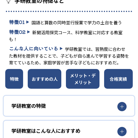
学研教室の特徴など
特徴
01
国語と算数の同時並行授業で学力の土台を養う
特徴
02
新聞活用探究コース、科学教室に対応する教室
も！
こんな人に向いている
学研教室では、習熟度に合わせ
た教材を提供することで、子どもが自ら進んで学習する姿勢を
育てているため、家庭学習が苦手な子どもにおすすめだ。
メリット・デ
特徴
おすすめの人
合格実績
メリット
学研教室の特徴
01
3歳から高校生まで「無学年方式」で個別指導
学研教室はこんな人におすすめ