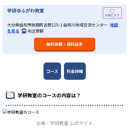
週2回の教室学習と毎日の家庭学習
学研教室では、小学生については、1回の学習時間を30～
どんなメリットがある？
学研ゆふがわ教室
50分程度と設定している。この時間設定は、子どもが集中
学研教室では、週2回の教室学習と毎日の家庭学習（宿題学
学研教室が持つ最大のメリットは、学研の教材開発ノウハ
して学習できる時間が通常「学年×10分±10分」と考えら
習）の相乗効果を活かす形で生徒の学力向上を進める。週2
大分県由布市挾間町古野115-1 由布川地域交流センター
地図
ウを結集して制作した学習教材を使用している点だ。この
れていることに由来するものだ。この限界を超えて勉強し
を見る
向之原駅
回の教室学習において指導者は、生徒の様子を観察しなが
教材は、学習指導要領の内容を全てカバーしており、学校
ても学習の効果は上がらないと学研教室は考え、単なる長
ら学習指導と学習管理を実施。教室学習日以外の日のため
の勉強がよくわかるというもの。基礎から応用まで、少し
時間学習よりくり返し学習の効果を重視している。そのた
に自宅学習用の教材も提供し、学習の習慣化と学力の定着
無料体験・資料請求
ずつステップアップしながら身につけることができ、基礎
め、長時間の勉強が苦手な人に向いている。
を図っている。進度が早い子供は先取り学習も可能だ。
固めから先取り学習まで対応している。算数と国語を重視
すると共に、幼児・小学校低学年から外国語活動の学習に
も対応。中学校英語の準備や高校入試向けの英語力育成に
も対応している。
コース
料金詳細
学研教室の先生は、研修会や勉強会で日々指導スキルを研
鑽している。「子どもたちに学ぶ喜びを」「自信を」「生
きる力を」という理念のもとで生徒一人ひとりに向き合っ
学研教室のコースの内容は？
ており、生徒それぞれの「できるところ」「良いところ」
を見つけて褒めるところから学習をスタートする。この指
導により生徒の「やる気」を引き出し、無理のない学習と
確実な学力向上を進めている。また講師は、最新の教育情
出典：学研教室 公式サイト
報にも精通しており、学習相談や教育相談、保護者とのコ