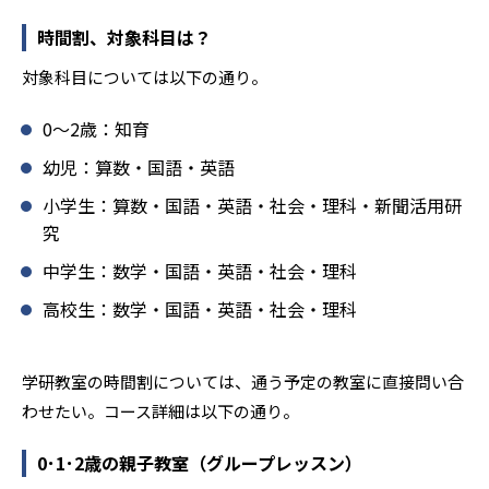
ミュニケーションにも対応している。
時間割、対象科目は？
学研教室では、楽しく生き生きと学ぶことも重視してい
る。人と人との触れ合いの中で学びを深めることにより、
対象科目については以下の通り。
知・情・意のバランスのとれた生徒の育成を推進。「教室
でのあいさつ」「くつ・かばんの整とん」といったしつけ
0〜2歳：知育
面の指導も実施し、全人的な教育に取り組んでいる点も、
メリットと言えるだろう。
幼児：算数・国語・英語
どんなデメリットがある？
小学生：算数・国語・英語・社会・理科・新聞活用研
究
学研教室のデメリットとしては、基礎をより重視している
分、生徒によっては物足りなく感じる可能性がある点だろ
中学生：数学・国語・英語・社会・理科
う。相性が気になる場合は、近くの教室に問い合わせてみ
高校生：数学・国語・英語・社会・理科
ることを推奨する。
学研教室の時間割については、通う予定の教室に直接問い合
わせたい。コース詳細は以下の通り。
0･1･2歳の親子教室（グループレッスン）