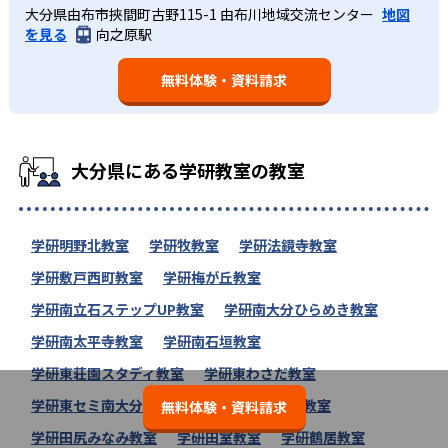
大分県由布市挾間町古野115-1 由布川地域交流センター
地図
を見る
向之原駅
無料体験・資料請求
大分県にある学研教室の教室
学研明野北教室
学研牧教室
学研法鏡寺教室
学研敷戸西町教室
学研梅が丘教室
学研南立石ステップUP教室
学研南大分ひらめき教室
学研南太平寺教室
学研南石垣教室
学研東荘園スタディ教室
学研東わさだ教室
学研東セミ南大分教室
学研東セミかず家教室
無料体験・資料請求
学研田尻みなみ教室
学研田室教室
学研鶴居教室