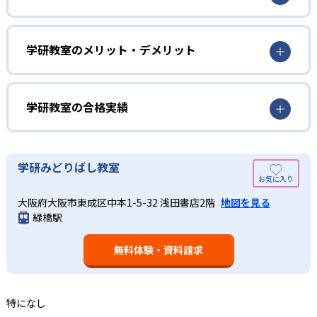
学研教室は、0･1･2歳から高校生までを対象として個別指導
勉強全体の底力を上げたい人向け
を行っている。学校の進度や学年にとらわれず、生徒の理
学研教室は、生徒の「わかった！」を重視する形で個別指
学研教室のメリット・デメリット
解度を最優先して学習を進める「無学年方式」を採用して
導を行っている。無理なく学習を進められるよう「無学年
いることが特徴だ。この「無学年方式」では、生徒が個々
方式」を採用しており、わからない問題がある場合は立ち
のペースで学習することができるため、一度立ち止まって
止まってじっくりと学習することができる。また、覚えた
わからないところをしっかり学習したり、余裕がある場合
学研教室の合格実績
知識の量などで測りやすい「見える力」だけでなく、学習
はどんどん先取り学習を進めたりすることも可能である。
に取り組む根気や意欲など「見えない力」の育成も重視。
02
学研教室の合格実績は？
そのため、勉強全体の底力のようなものを向上させたい人
生徒それぞれに最適化された学習計画を設計
に向いている。
学研教室の合格実績は、公式サイトでは公開されていな
学研みどりばし教室
い。
算数（数学）と国語の基礎力を上げたい人向け
学研教室の個別指導では、生徒一人ひとりの学力／適性を
大阪府大阪市東成区中本1-5-32 浅田書店2階
地図を見る
しっかり把握した上で学習の出発点を定め、生徒に最適化
学研教室では、算数（数学）と国語を全ての教科の基礎に
緑橋駅
された学習計画を設計する。また、生徒それぞれに最適な
なるものと考え、その指導を重視している。算数（数学）
教材を提供すると共に、適切なアドバイスも実施。少しず
では筋道を立てて考える力の育成を、国語では全ての学力
つレベルアップするスモールステップの教材となっている
無料体験・資料請求
の土台となる「読む力」「書く力」の育成に力を入れてい
ので、つまずくことなく、無理なく無駄なく学習ができ
る。また、この2教科を切り離さず、くり返し学習と毎日の
る。「自分から進んで学習する」姿勢や態度の育成も重視
家庭学習で学習させている。そのため、算数（数学）と国
している。
語の基礎力を上げたい人に向いている。
特になし