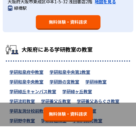
大阪府大阪市東成区中本1-5-32 浅田書店2階
地図を見る
緑橋駅
無料体験・資料請求
大阪府にある学研教室の教室
学研和泉府中教室
学研和泉中央第2教室
学研和泉中央教室
学研鈴の宮教室
学研林教室
学研緑丘キャンパス教室
学研緑ヶ丘教室
学研流町教室
学研養父丘教室
学研養父あらぐさ教室
学研友渕分校前教室
学研野田りぴーと教室
無料体験・資料請求
学研野中教室
学研野遠教室
学研門前町教室
学研門真小路教室
学研木村塾新千里教室