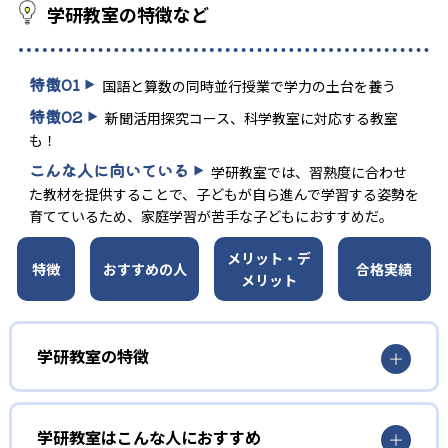
学研教室の特徴など
特徴
01
国語と算数の同時並行授業で学力の土台を養う
特徴
02
新聞活用探究コース、科学教室に対応する教室
も！
こんな人に向いている
学研教室では、習熟度に合わせ
た教材を提供することで、子どもが自ら進んで学習する姿勢を
育てているため、家庭学習が苦手な子どもにおすすめだ。
メリット・デ
特徴
おすすめの人
合格実績
メリット
学研教室の特徴
01
3歳から高校生まで「無学年方式」で個別指導
学研教室はこんな人におすすめ