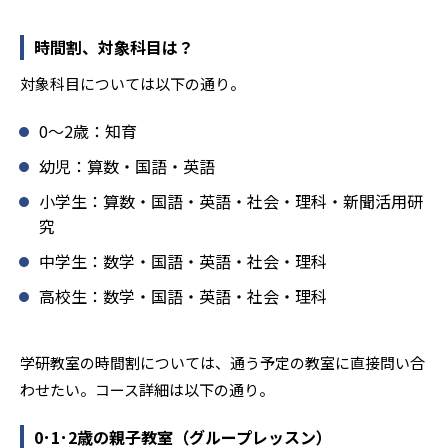
ミュニケーションにも対応している。
時間割、対象科目は？
学研教室では、楽しく生き生きと学ぶことも重視してい
る。人と人との触れ合いの中で学びを深めることにより、
対象科目については以下の通り。
知・情・意のバランスのとれた生徒の育成を推進。「教室
でのあいさつ」「くつ・かばんの整とん」といったしつけ
0〜2歳：知育
面の指導も実施し、全人的な教育に取り組んでいる点も、
メリットと言えるだろう。
幼児：算数・国語・英語
どんなデメリットがある？
小学生：算数・国語・英語・社会・理科・新聞活用研
究
学研教室のデメリットとしては、基礎をより重視している
分、生徒によっては物足りなく感じる可能性がある点だろ
中学生：数学・国語・英語・社会・理科
う。相性が気になる場合は、近くの教室に問い合わせてみ
高校生：数学・国語・英語・社会・理科
ることを推奨する。
学研教室の時間割については、通う予定の教室に直接問い合
わせたい。コース詳細は以下の通り。
0･1･2歳の親子教室（グループレッスン）