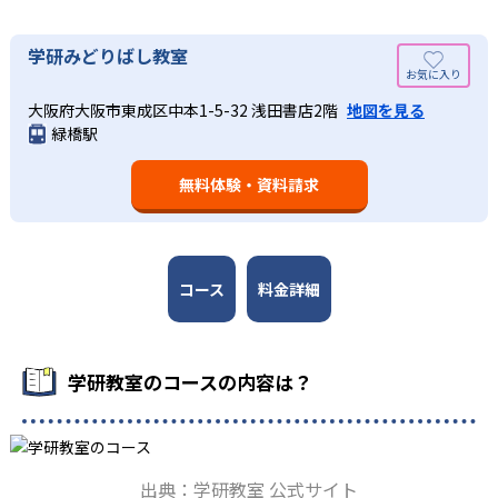
03
長時間の勉強が苦手な人向け
出典：学研教室 公式サイト
週2回の教室学習と毎日の家庭学習
学研教室では、小学生については、1回の学習時間を30～
どんなメリットがある？
学研みどりばし教室
50分程度と設定している。この時間設定は、子どもが集中
学研教室では、週2回の教室学習と毎日の家庭学習（宿題学
学研教室が持つ最大のメリットは、学研の教材開発ノウハ
して学習できる時間が通常「学年×10分±10分」と考えら
習）の相乗効果を活かす形で生徒の学力向上を進める。週2
大阪府大阪市東成区中本1-5-32 浅田書店2階
地図を見る
ウを結集して制作した学習教材を使用している点だ。この
れていることに由来するものだ。この限界を超えて勉強し
緑橋駅
回の教室学習において指導者は、生徒の様子を観察しなが
教材は、学習指導要領の内容を全てカバーしており、学校
ても学習の効果は上がらないと学研教室は考え、単なる長
ら学習指導と学習管理を実施。教室学習日以外の日のため
の勉強がよくわかるというもの。基礎から応用まで、少し
時間学習よりくり返し学習の効果を重視している。そのた
に自宅学習用の教材も提供し、学習の習慣化と学力の定着
無料体験・資料請求
ずつステップアップしながら身につけることができ、基礎
め、長時間の勉強が苦手な人に向いている。
を図っている。進度が早い子供は先取り学習も可能だ。
固めから先取り学習まで対応している。算数と国語を重視
すると共に、幼児・小学校低学年から外国語活動の学習に
も対応。中学校英語の準備や高校入試向けの英語力育成に
も対応している。
コース
料金詳細
学研教室の先生は、研修会や勉強会で日々指導スキルを研
鑽している。「子どもたちに学ぶ喜びを」「自信を」「生
きる力を」という理念のもとで生徒一人ひとりに向き合っ
学研教室のコースの内容は？
ており、生徒それぞれの「できるところ」「良いところ」
を見つけて褒めるところから学習をスタートする。この指
導により生徒の「やる気」を引き出し、無理のない学習と
確実な学力向上を進めている。また講師は、最新の教育情
出典：学研教室 公式サイト
報にも精通しており、学習相談や教育相談、保護者とのコ