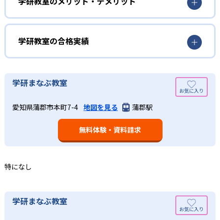
学研教室は、生徒の「わかった！」を重視する形で個別指
学研教室のメリット・デメリット
解度を最優先して学習を進める「無学年方式」を採用して
導を行っている。無理なく学習を進められるよう「無学年
いることが特徴だ。この「無学年方式」では、生徒が個々
方式」を採用しており、わからない問題がある場合は立ち
のペースで学習することができるため、一度立ち止まって
止まってじっくりと学習することができる。また、覚えた
わからないところをしっかり学習したり、余裕がある場合
学研教室の合格実績
知識の量などで測りやすい「見える力」だけでなく、学習
はどんどん先取り学習を進めたりすることも可能である。
に取り組む根気や意欲など「見えない力」の育成も重視。
02
学研教室の合格実績は？
そのため、勉強全体の底力のようなものを向上させたい人
生徒それぞれに最適化された学習計画を設計
に向いている。
学研教室の合格実績は、公式サイトでは公開されていな
学研まなぶ教室
い。
算数（数学）と国語の基礎力を上げたい人向け
学研教室の個別指導では、生徒一人ひとりの学力／適性を
愛知県蒲郡市本町7-4
地図を見る
蒲郡駅
しっかり把握した上で学習の出発点を定め、生徒に最適化
学研教室では、算数（数学）と国語を全ての教科の基礎に
された学習計画を設計する。また、生徒それぞれに最適な
なるものと考え、その指導を重視している。算数（数学）
教材を提供すると共に、適切なアドバイスも実施。少しず
無料体験・資料請求
では筋道を立てて考える力の育成を、国語では全ての学力
つレベルアップするスモールステップの教材となっている
の土台となる「読む力」「書く力」の育成に力を入れてい
ので、つまずくことなく、無理なく無駄なく学習ができ
る。また、この2教科を切り離さず、くり返し学習と毎日の
る。「自分から進んで学習する」姿勢や態度の育成も重視
家庭学習で学習させている。そのため、算数（数学）と国
特になし
している。
語の基礎力を上げたい人に向いている。
03
長時間の勉強が苦手な人向け
出典：学研教室 公式サイト
学研まなぶ教室
週2回の教室学習と毎日の家庭学習
学研教室では、小学生については、1回の学習時間を30～
どんなメリットがある？
50分程度と設定している。この時間設定は、子どもが集中