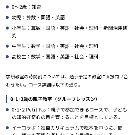
る。人と人との触れ合いの中で学びを深めることにより、
0〜2歳：知育
知・情・意のバランスのとれた生徒の育成を推進。「教室
でのあいさつ」「くつ・かばんの整とん」といったしつけ
幼児：算数・国語・英語
面の指導も実施し、全人的な教育に取り組んでいる点も、
小学生：算数・国語・英語・社会・理科・新聞活用研
メリットと言えるだろう。
究
どんなデメリットがある？
中学生：数学・国語・英語・社会・理科
学研教室のデメリットとしては、基礎をより重視している
分、生徒によっては物足りなく感じる可能性がある点だろ
高校生：数学・国語・英語・社会・理科
う。相性が気になる場合は、近くの教室に問い合わせてみ
ることを推奨する。
学研教室の時間割については、通う予定の教室に直接問い合
わせたい。コース詳細は以下の通り。
0･1･2歳の親子教室（グループレッスン）
0･1･2 Petit Pas：親子で参加できるコースで、子ども
の知的好奇心の目を育てることを目標としている。
イーコラボ：独自カリキュラムで絵本を中心に、聞
く・話すの英語を楽しむことを目標としている。