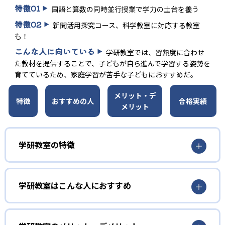
特徴
01
国語と算数の同時並行授業で学力の土台を養う
特徴
02
新聞活用探究コース、科学教室に対応する教室
も！
こんな人に向いている
学研教室では、習熟度に合わせ
た教材を提供することで、子どもが自ら進んで学習する姿勢を
育てているため、家庭学習が苦手な子どもにおすすめだ。
メリット・デ
特徴
おすすめの人
合格実績
メリット
学研教室の特徴
01
3歳から高校生まで「無学年方式」で個別指導
学研教室はこんな人におすすめ
学研教室は、0･1･2歳から高校生までを対象として個別指導
勉強全体の底力を上げたい人向け
を行っている。学校の進度や学年にとらわれず、生徒の理