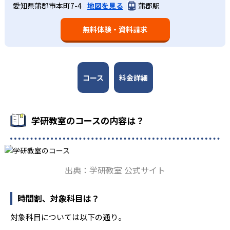
学研教室では、週2回の教室学習と毎日の家庭学習（宿題学
愛知県蒲郡市本町7-4
地図を見る
蒲郡駅
学研教室が持つ最大のメリットは、学研の教材開発ノウハ
して学習できる時間が通常「学年×10分±10分」と考えら
習）の相乗効果を活かす形で生徒の学力向上を進める。週2
ウを結集して制作した学習教材を使用している点だ。この
れていることに由来するものだ。この限界を超えて勉強し
回の教室学習において指導者は、生徒の様子を観察しなが
無料体験・資料請求
教材は、学習指導要領の内容を全てカバーしており、学校
ても学習の効果は上がらないと学研教室は考え、単なる長
ら学習指導と学習管理を実施。教室学習日以外の日のため
の勉強がよくわかるというもの。基礎から応用まで、少し
時間学習よりくり返し学習の効果を重視している。そのた
に自宅学習用の教材も提供し、学習の習慣化と学力の定着
ずつステップアップしながら身につけることができ、基礎
め、長時間の勉強が苦手な人に向いている。
を図っている。進度が早い子供は先取り学習も可能だ。
固めから先取り学習まで対応している。算数と国語を重視
すると共に、幼児・小学校低学年から外国語活動の学習に
コース
料金詳細
も対応。中学校英語の準備や高校入試向けの英語力育成に
も対応している。
学研教室の先生は、研修会や勉強会で日々指導スキルを研
学研教室のコースの内容は？
鑽している。「子どもたちに学ぶ喜びを」「自信を」「生
きる力を」という理念のもとで生徒一人ひとりに向き合っ
ており、生徒それぞれの「できるところ」「良いところ」
を見つけて褒めるところから学習をスタートする。この指
出典：学研教室 公式サイト
導により生徒の「やる気」を引き出し、無理のない学習と
確実な学力向上を進めている。また講師は、最新の教育情
報にも精通しており、学習相談や教育相談、保護者とのコ
時間割、対象科目は？
ミュニケーションにも対応している。
対象科目については以下の通り。
学研教室では、楽しく生き生きと学ぶことも重視してい