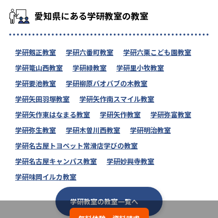
愛知県にある学研教室の教室
学研剱正教室
学研六番町教室
学研六栗こども園教室
学研篭山西教室
学研緑教室
学研里小牧教室
学研要池教室
学研柳原バオバブの木教室
学研矢田羽塚教室
学研矢作南スマイル教室
学研矢作東はなまる教室
学研矢作教室
学研弥富教室
学研弥生教室
学研木曽川西教室
学研明治教室
学研名古屋トヨペット常滑店学びの教室
学研名古屋キャンパス教室
学研妙興寺教室
学研味岡イルカ教室
学研教室の教室一覧へ