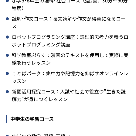
小学5･6年生の理科･社会コース（週2回、30分～50分
程度）
読解･作文コース：長文読解や作文が得意になるコー
ス
ロボットプログラミング講座：論理的思考力を養うロ
ボットプログラミング講座
科学教室ぷらす：漫画のテキストを使用して実際に実
験を行うレッスン
ことばパーク：集中力や記憶力を伸ばすオンラインレ
ッスン
新聞活用探究コース：入試や社会で役立つ"生きた読
解力"が身につくレッスン
中学生の学習コース
中学生の数学･国語･英語コース