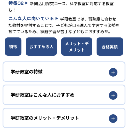
特徴
02
新聞活用探究コース、科学教室に対応する教室
も！
こんな人に向いている
学研教室では、習熟度に合わせ
た教材を提供することで、子どもが自ら進んで学習する姿勢を
育てているため、家庭学習が苦手な子どもにおすすめだ。
メリット・デ
特徴
おすすめの人
合格実績
メリット
学研教室の特徴
01
3歳から高校生まで「無学年方式」で個別指導
学研教室はこんな人におすすめ
学研教室は、0･1･2歳から高校生までを対象として個別指導
勉強全体の底力を上げたい人向け
を行っている。学校の進度や学年にとらわれず、生徒の理
学研教室は、生徒の「わかった！」を重視する形で個別指
学研教室のメリット・デメリット
解度を最優先して学習を進める「無学年方式」を採用して
導を行っている。無理なく学習を進められるよう「無学年
いることが特徴だ。この「無学年方式」では、生徒が個々