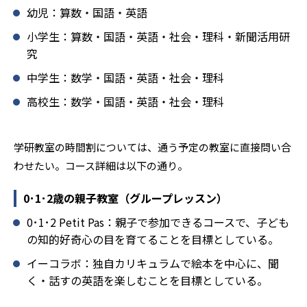
でのあいさつ」「くつ・かばんの整とん」といったしつけ
幼児：算数・国語・英語
面の指導も実施し、全人的な教育に取り組んでいる点も、
小学生：算数・国語・英語・社会・理科・新聞活用研
メリットと言えるだろう。
究
どんなデメリットがある？
中学生：数学・国語・英語・社会・理科
学研教室のデメリットとしては、基礎をより重視している
分、生徒によっては物足りなく感じる可能性がある点だろ
高校生：数学・国語・英語・社会・理科
う。相性が気になる場合は、近くの教室に問い合わせてみ
ることを推奨する。
学研教室の時間割については、通う予定の教室に直接問い合
わせたい。コース詳細は以下の通り。
0･1･2歳の親子教室（グループレッスン）
0･1･2 Petit Pas：親子で参加できるコースで、子ども
の知的好奇心の目を育てることを目標としている。
イーコラボ：独自カリキュラムで絵本を中心に、聞
く・話すの英語を楽しむことを目標としている。