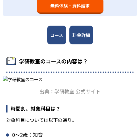
回の教室学習において指導者は、生徒の様子を観察しなが
無料体験・資料請求
教材は、学習指導要領の内容を全てカバーしており、学校
ても学習の効果は上がらないと学研教室は考え、単なる長
ら学習指導と学習管理を実施。教室学習日以外の日のため
の勉強がよくわかるというもの。基礎から応用まで、少し
時間学習よりくり返し学習の効果を重視している。そのた
に自宅学習用の教材も提供し、学習の習慣化と学力の定着
ずつステップアップしながら身につけることができ、基礎
め、長時間の勉強が苦手な人に向いている。
を図っている。進度が早い子供は先取り学習も可能だ。
固めから先取り学習まで対応している。算数と国語を重視
すると共に、幼児・小学校低学年から外国語活動の学習に
コース
料金詳細
も対応。中学校英語の準備や高校入試向けの英語力育成に
も対応している。
学研教室の先生は、研修会や勉強会で日々指導スキルを研
学研教室のコースの内容は？
鑽している。「子どもたちに学ぶ喜びを」「自信を」「生
きる力を」という理念のもとで生徒一人ひとりに向き合っ
ており、生徒それぞれの「できるところ」「良いところ」
を見つけて褒めるところから学習をスタートする。この指
出典：学研教室 公式サイト
導により生徒の「やる気」を引き出し、無理のない学習と
確実な学力向上を進めている。また講師は、最新の教育情
報にも精通しており、学習相談や教育相談、保護者とのコ
時間割、対象科目は？
ミュニケーションにも対応している。
対象科目については以下の通り。
学研教室では、楽しく生き生きと学ぶことも重視してい
る。人と人との触れ合いの中で学びを深めることにより、
0〜2歳：知育
知・情・意のバランスのとれた生徒の育成を推進。「教室