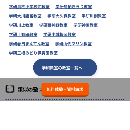
学研鳥栖小学校前教室
学研鳥栖きらり教室
学研大川諸富教室
学研大久保教室
学研川副教室
学研川上教室
学研西神野教室
学研神園教室
学研上有田教室
学研小城桜岡教室
学研春日まんてん教室
学研山代マリン教室
学研三根みどり保育園教室
学研教室の教室一覧へ
類似の塾ブランドを探す
無料体験・資料請求
個別教室のトライ
3.7