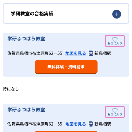
方式」を採用しており、わからない問題がある場合は立ち
のペースで学習することができるため、一度立ち止まって
止まってじっくりと学習することができる。また、覚えた
わからないところをしっかり学習したり、余裕がある場合
学研教室の合格実績
知識の量などで測りやすい「見える力」だけでなく、学習
はどんどん先取り学習を進めたりすることも可能である。
に取り組む根気や意欲など「見えない力」の育成も重視。
02
学研教室の合格実績は？
そのため、勉強全体の底力のようなものを向上させたい人
生徒それぞれに最適化された学習計画を設計
に向いている。
学研教室の合格実績は、公式サイトでは公開されていな
学研ふつはら教室
い。
算数（数学）と国語の基礎力を上げたい人向け
学研教室の個別指導では、生徒一人ひとりの学力／適性を
佐賀県鳥栖市布津原町62ー55
地図を見る
新鳥栖駅
しっかり把握した上で学習の出発点を定め、生徒に最適化
学研教室では、算数（数学）と国語を全ての教科の基礎に
された学習計画を設計する。また、生徒それぞれに最適な
なるものと考え、その指導を重視している。算数（数学）
教材を提供すると共に、適切なアドバイスも実施。少しず
無料体験・資料請求
では筋道を立てて考える力の育成を、国語では全ての学力
つレベルアップするスモールステップの教材となっている
の土台となる「読む力」「書く力」の育成に力を入れてい
ので、つまずくことなく、無理なく無駄なく学習ができ
る。また、この2教科を切り離さず、くり返し学習と毎日の
る。「自分から進んで学習する」姿勢や態度の育成も重視
家庭学習で学習させている。そのため、算数（数学）と国
特になし
している。
語の基礎力を上げたい人に向いている。
03
長時間の勉強が苦手な人向け
出典：学研教室 公式サイト
学研ふつはら教室
週2回の教室学習と毎日の家庭学習
学研教室では、小学生については、1回の学習時間を30～
どんなメリットがある？
50分程度と設定している。この時間設定は、子どもが集中
学研教室では、週2回の教室学習と毎日の家庭学習（宿題学
佐賀県鳥栖市布津原町62ー55
地図を見る
新鳥栖駅
学研教室が持つ最大のメリットは、学研の教材開発ノウハ
して学習できる時間が通常「学年×10分±10分」と考えら
習）の相乗効果を活かす形で生徒の学力向上を進める。週2
ウを結集して制作した学習教材を使用している点だ。この
れていることに由来するものだ。この限界を超えて勉強し