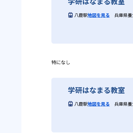
学研はなまる教室
る。
学研教室の先生は、研修会や勉強
いう理念のもとで生徒一人ひとり
学研教室では、週2回の教室学習
八鹿駅
地図を見る
兵庫県養
ら学習をスタートする。この指導
長時間の勉強が苦手な人向
習において指導者は、生徒の様子
は、最新の教育情報にも精通して
供し、学習の習慣化と学力の定着
学研教室では、小学生については
る時間が通常「学年×10分±1
学研教室では、楽しく生き生きと
いと学研教室は考え、単なる長時
ランスのとれた生徒の育成を推進
る。
教育に取り組んでいる点も、メリ
特になし
どんなデメリットがある？
学研はなまる教室
学研教室のデメリットとしては、
になる場合は、近くの教室に問い
八鹿駅
地図を見る
兵庫県養