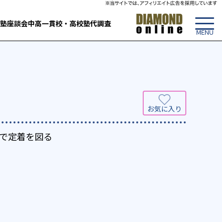
塾
座談会
中高一貫校・高校
塾代調査
で定着を図る