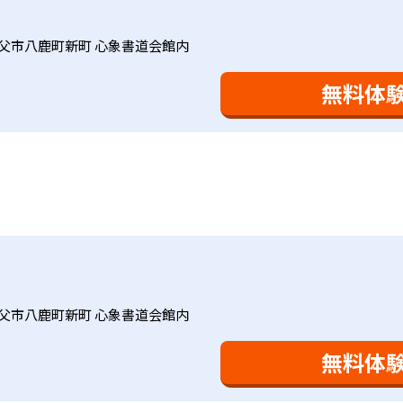
会で日々指導スキルを研鑽している。「子どもたちに学ぶ喜び
に向き合っており、生徒それぞれの「できるところ」「良いと
と毎日の家庭学習（宿題学習）の相乗効果を活かす形で生徒の
父市八鹿町新町 心象書道会館内
により生徒の「やる気」を引き出し、無理のない学習と確実な
け
を観察しながら学習指導と学習管理を実施。教室学習日以外の
おり、学習相談や教育相談、保護者とのコミュニケーションに
を図っている。進度が早い子供は先取り学習も可能だ。
無料体
、1回の学習時間を30～50分程度と設定している。この時間
0分」と考えられていることに由来するものだ。この限界を超え
学ぶことも重視している。人と人との触れ合いの中で学びを深
間学習よりくり返し学習の効果を重視している。そのため、長
。「教室でのあいさつ」「くつ・かばんの整とん」といったし
ットと言えるだろう。
基礎をより重視している分、生徒によっては物足りなく感じる
合わせてみることを推奨する。
父市八鹿町新町 心象書道会館内
無料体