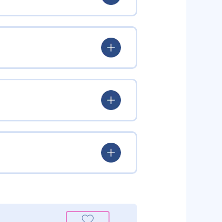
とらわれず、生徒の理解度を最優
徒が個々のペースで学習すること
んどん先取り学習を進めたりする
られるよう「無学年方式」を採用
覚えた知識の量などで測りやすい
め、勉強全体の底力のようなもの
出典：学研教室 公式サイト
定め、生徒に最適化された学習計
少しずつレベルアップするスモー
がよくわかるというもの。基礎か
分から進んで学習する」姿勢や態
まで対応している。算数と国語を
入試向けの英語力育成にも対応し
いる。算数（数学）では筋道を立
れている。また、この2教科を切
基礎力を上げたい人に向いてい