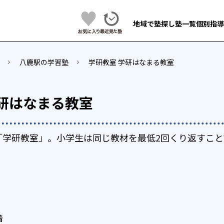
地域で塾探し
塾一覧
個別指導
八鹿駅の学習塾
学研教室 学研はなまる教室
学研はなまる教室
「学研教室」。小学生は同じ教材を最低2回くり返すこと
着