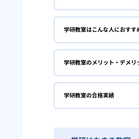
01
3歳から高
学研教室はこんな人におすす
学研教室は、0･1･2歳から高
先して学習を進める「無学年方式
勉強全体の底力を上げたい
ができるため、一度立ち止まって
ことも可能である。
学研教室のメリット・デメリ
学研教室は、生徒の「わかった！
しており、わからない問題がある
02
生徒それぞ
「見える力」だけでなく、学習に
どんなメリットがある？
を向上させたい人に向いている。
学研教室の個別指導では、生徒一
学研教室の合格実績
学研教室が持つ最大のメリットは
画を設計する。また、生徒それぞ
算数（数学）と国語の基礎
教材を使用している点だ。この教
ルステップの教材となっているの
ら応用まで、少しずつステップア
学研教室の合格実績は？
度の育成も重視している。
重視すると共に、幼児・小学校低
学研教室では、算数（数学）と国
ている。
てて考える力の育成を、国語では
学研教室の合格実績は、公式サイ
り離さず、くり返し学習と毎日の
03
週2回の教