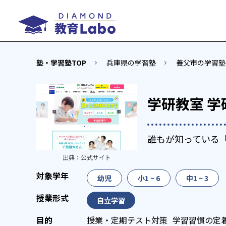
塾・学習塾TOP
兵庫県の学習塾
養父市の学習塾
学研教室 
誰もが知っている
出典：
公式サイト
幼児
小1 ~ 6
中1 ~ 3
自立学習
授業・定期テスト対策
学習習慣の定