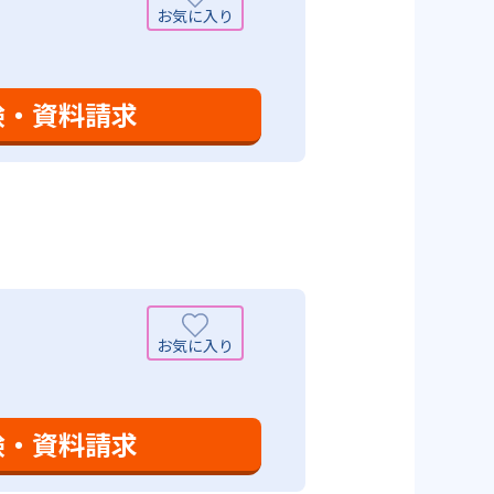
を」「自信を」「生きる力を」と
ころ」を見つけて褒めるところか
学力向上を進める。週2回の教室学
学力向上を進めている。また講師
日のために自宅学習用の教材も提
も対応している。
験・資料請求
設定は、子どもが集中して学習でき
て勉強しても学習の効果は上がらな
めることにより、知・情・意のバ
時間の勉強が苦手な人に向いてい
つけ面の指導も実施し、全人的な
可能性がある点だろう。相性が気
験・資料請求