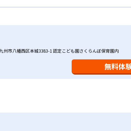
れに最適な教材を提供すると共に、適切なアドバイスも実施。
力を上げたい人向け
材は、学習指導要領の内容を全てカバーしており、学校の勉強
で、つまずくことなく、無理なく無駄なく学習ができる。「自
ップしながら身につけることができ、基礎固めから先取り学習
学年から外国語活動の学習にも対応。中学校英語の準備や高校
語を全ての教科の基礎になるものと考え、その指導を重視して
全ての学力の土台となる「読む力」「書く力」の育成に力を入
トでは公開されていない。
家庭学習で学習させている。そのため、算数（数学）と国語の
室学習と毎日の家庭学習
会で日々指導スキルを研鑽している。「子どもたちに学ぶ喜び
に向き合っており、生徒それぞれの「できるところ」「良いと
と毎日の家庭学習（宿題学習）の相乗効果を活かす形で生徒の
九州市八幡西区本城3383-1 認定こども園さくらんぼ保育園内
により生徒の「やる気」を引き出し、無理のない学習と確実な
け
を観察しながら学習指導と学習管理を実施。教室学習日以外の
おり、学習相談や教育相談、保護者とのコミュニケーションに
を図っている。進度が早い子供は先取り学習も可能だ。
無料体
、1回の学習時間を30～50分程度と設定している。この時間
0分」と考えられていることに由来するものだ。この限界を超え
学ぶことも重視している。人と人との触れ合いの中で学びを深
間学習よりくり返し学習の効果を重視している。そのため、長
。「教室でのあいさつ」「くつ・かばんの整とん」といったし
ットと言えるだろう。
基礎をより重視している分、生徒によっては物足りなく感じる