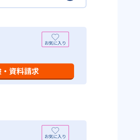
少しずつレベルアップするスモー
がよくわかるというもの。基礎か
分から進んで学習する」姿勢や態
まで対応している。算数と国語を
入試向けの英語力育成にも対応し
いる。算数（数学）では筋道を立
れている。また、この2教科を切
基礎力を上げたい人に向いてい
を」「自信を」「生きる力を」と
ころ」を見つけて褒めるところか
学力向上を進める。週2回の教室学
学力向上を進めている。また講師
日のために自宅学習用の教材も提
も対応している。
験・資料請求
設定は、子どもが集中して学習でき
て勉強しても学習の効果は上がらな
めることにより、知・情・意のバ
時間の勉強が苦手な人に向いてい
つけ面の指導も実施し、全人的な
可能性がある点だろう。相性が気