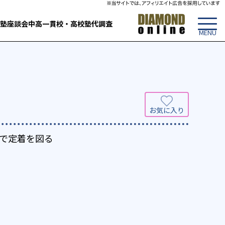
塾
座談会
中高一貫校・高校
塾代調査
で定着を図る