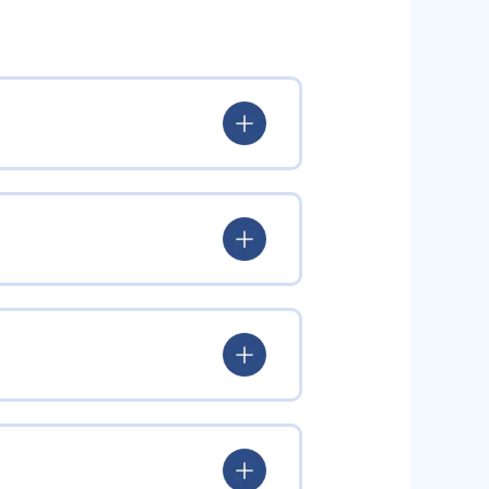
とらわれず、生徒の理解度を最優
徒が個々のペースで学習すること
んどん先取り学習を進めたりする
られるよう「無学年方式」を採用
覚えた知識の量などで測りやすい
め、勉強全体の底力のようなもの
出典：学研教室 公式サイト
定め、生徒に最適化された学習計