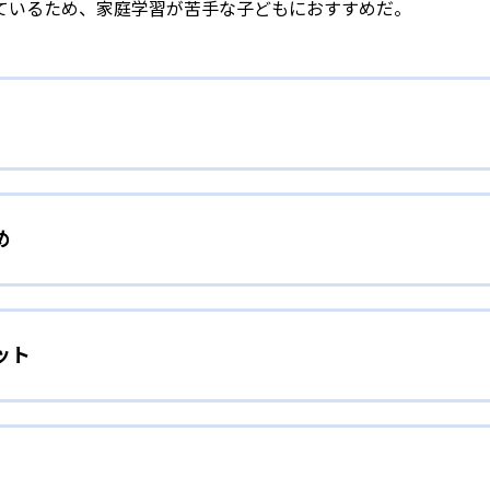
ているため、家庭学習が苦手な子どもにおすすめだ。
校生まで「無学年方式」で個別指導
め
校生までを対象として個別指導を行っている。学校の進度や学年に
」を採用していることが特徴だ。この「無学年方式」では、生
人向け
わからないところをしっかり学習したり、余裕がある場合はど
ット
」を重視する形で個別指導を行っている。無理なく学習を進め
場合は立ち止まってじっくりと学習することができる。また、
れに最適化された学習計画を設計
取り組む根気や意欲など「見えない力」の育成も重視。そのた
人ひとりの学力／適性をしっかり把握した上で学習の出発点を
、学研の教材開発ノウハウを結集して制作した学習