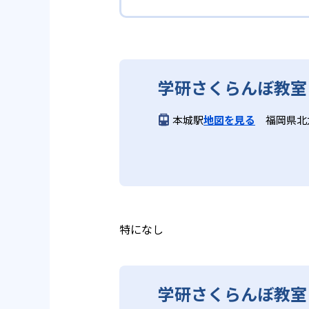
画を設計する。また、生徒それぞ
算数（数学）と国語の基礎
教材を使用している点だ。この教
ルステップの教材となっているの
ら応用まで、少しずつステップア
学研教室の合格実績は？
度の育成も重視している。
重視すると共に、幼児・小学校低
学研教室では、算数（数学）と国
ている。
てて考える力の育成を、国語では
学研教室の合格実績は、公式サイ
り離さず、くり返し学習と毎日の
03
週2回の教
学研さくらんぼ教室
る。
学研教室の先生は、研修会や勉強
いう理念のもとで生徒一人ひとり
学研教室では、週2回の教室学習
本城駅
地図を見る
福岡県北
ら学習をスタートする。この指導
長時間の勉強が苦手な人向
習において指導者は、生徒の様子
は、最新の教育情報にも精通して
供し、学習の習慣化と学力の定着
学研教室では、小学生については
る時間が通常「学年×10分±1
学研教室では、楽しく生き生きと
いと学研教室は考え、単なる長時
ランスのとれた生徒の育成を推進
る。
教育に取り組んでいる点も、メリ
特になし
どんなデメリットがある？
学研さくらんぼ教室
学研教室のデメリットとしては、