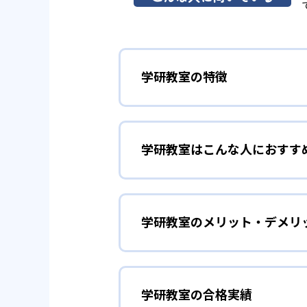
学研教室の特徴
01
3歳から高
学研教室はこんな人におすす
学研教室は、0･1･2歳から高
先して学習を進める「無学年方式
勉強全体の底力を上げたい
ができるため、一度立ち止まって
ことも可能である。
学研教室のメリット・デメリ
学研教室は、生徒の「わかった！
しており、わからない問題がある
02
生徒それぞ
「見える力」だけでなく、学習に
どんなメリットがある？
を向上させたい人に向いている。
学研教室の個別指導では、生徒一
学研教室の合格実績
学研教室が持つ最大のメリットは