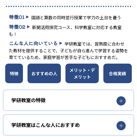
特徴
01
国語と算数の同時並行授業で学力の土台を養う
特徴
02
新聞活用探究コース、科学教室に対応する教室
も！
こんな人に向いている
学研教室では、習熟度に合わせ
た教材を提供することで、子どもが自ら進んで学習する姿勢を
育てているため、家庭学習が苦手な子どもにおすすめだ。
メリット・デ
特徴
おすすめの人
合格実績
メリット
学研教室の特徴
01
3歳から高校生まで「無学年方式」で個別指導
学研教室はこんな人におすすめ
学研教室は、0･1･2歳から高校生までを対象として個別指導