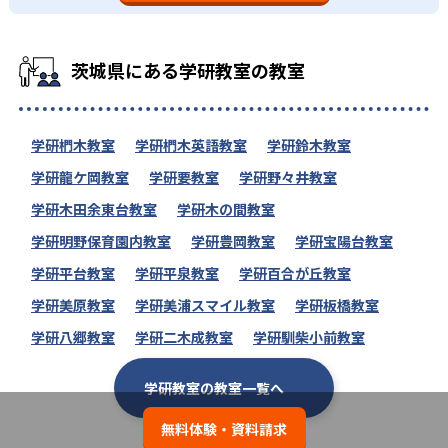
茨城県にある学研教室の教室
学研椚木教室
学研椚木英語教室
学研鈴木教室
学研龍ケ岡教室
学研要教室
学研野々井教室
学研木田余東台教室
学研木の間教室
学研明野保育園内教室
学研豊岡教室
学研宝陽台教室
学研平台教室
学研平泉教室
学研百合が丘教室
学研美原教室
学研美浦スマイル教室
学研板橋教室
学研八郷教室
学研二木成教室
学研馴柴小前教室
学研教室の教室一覧へ
無料体験・資料請求