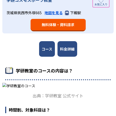
週2回の教室学習と毎日の家庭学習
学研教室では、小学生については、1回の学習時間を30～
どんなメリットがある？
50分程度と設定している。この時間設定は、子どもが集中
学研教室では、週2回の教室学習と毎日の家庭学習（宿題学
茨城県筑西市外塚665
地図を見る
下館駅
学研教室が持つ最大のメリットは、学研の教材開発ノウハ
して学習できる時間が通常「学年×10分±10分」と考えら
習）の相乗効果を活かす形で生徒の学力向上を進める。週2
ウを結集して制作した学習教材を使用している点だ。この
れていることに由来するものだ。この限界を超えて勉強し
回の教室学習において指導者は、生徒の様子を観察しなが
無料体験・資料請求
教材は、学習指導要領の内容を全てカバーしており、学校
ても学習の効果は上がらないと学研教室は考え、単なる長
ら学習指導と学習管理を実施。教室学習日以外の日のため
の勉強がよくわかるというもの。基礎から応用まで、少し
時間学習よりくり返し学習の効果を重視している。そのた
に自宅学習用の教材も提供し、学習の習慣化と学力の定着
ずつステップアップしながら身につけることができ、基礎
め、長時間の勉強が苦手な人に向いている。
を図っている。進度が早い子供は先取り学習も可能だ。
固めから先取り学習まで対応している。算数と国語を重視
すると共に、幼児・小学校低学年から外国語活動の学習に
コース
料金詳細
も対応。中学校英語の準備や高校入試向けの英語力育成に
も対応している。
学研教室の先生は、研修会や勉強会で日々指導スキルを研
学研教室のコースの内容は？
鑽している。「子どもたちに学ぶ喜びを」「自信を」「生
きる力を」という理念のもとで生徒一人ひとりに向き合っ
ており、生徒それぞれの「できるところ」「良いところ」
を見つけて褒めるところから学習をスタートする。この指
出典：学研教室 公式サイト
導により生徒の「やる気」を引き出し、無理のない学習と
確実な学力向上を進めている。また講師は、最新の教育情
報にも精通しており、学習相談や教育相談、保護者とのコ
時間割、対象科目は？
ミュニケーションにも対応している。