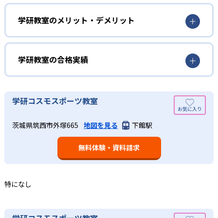
勉強全体の底力を上げたい人向け
を行っている。学校の進度や学年にとらわれず、生徒の理
学研教室は、生徒の「わかった！」を重視する形で個別指
学研教室のメリット・デメリット
解度を最優先して学習を進める「無学年方式」を採用して
導を行っている。無理なく学習を進められるよう「無学年
いることが特徴だ。この「無学年方式」では、生徒が個々
方式」を採用しており、わからない問題がある場合は立ち
のペースで学習することができるため、一度立ち止まって
止まってじっくりと学習することができる。また、覚えた
わからないところをしっかり学習したり、余裕がある場合
学研教室の合格実績
知識の量などで測りやすい「見える力」だけでなく、学習
はどんどん先取り学習を進めたりすることも可能である。
に取り組む根気や意欲など「見えない力」の育成も重視。
02
学研教室の合格実績は？
そのため、勉強全体の底力のようなものを向上させたい人
生徒それぞれに最適化された学習計画を設計
に向いている。
学研教室の合格実績は、公式サイトでは公開されていな
学研コスモスポーツ教室
い。
算数（数学）と国語の基礎力を上げたい人向け
学研教室の個別指導では、生徒一人ひとりの学力／適性を
茨城県筑西市外塚665
地図を見る
下館駅
しっかり把握した上で学習の出発点を定め、生徒に最適化
学研教室では、算数（数学）と国語を全ての教科の基礎に
された学習計画を設計する。また、生徒それぞれに最適な
なるものと考え、その指導を重視している。算数（数学）
教材を提供すると共に、適切なアドバイスも実施。少しず
無料体験・資料請求
では筋道を立てて考える力の育成を、国語では全ての学力
つレベルアップするスモールステップの教材となっている
の土台となる「読む力」「書く力」の育成に力を入れてい
ので、つまずくことなく、無理なく無駄なく学習ができ
る。また、この2教科を切り離さず、くり返し学習と毎日の
る。「自分から進んで学習する」姿勢や態度の育成も重視
家庭学習で学習させている。そのため、算数（数学）と国
特になし
している。
語の基礎力を上げたい人に向いている。
03
長時間の勉強が苦手な人向け
出典：学研教室 公式サイト
学研コスモスポーツ教室