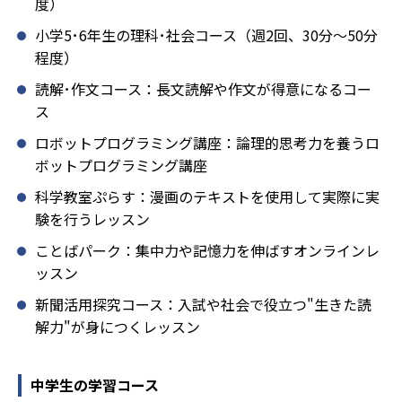
度）
小学5･6年生の理科･社会コース（週2回、30分～50分
程度）
読解･作文コース：長文読解や作文が得意になるコー
ス
ロボットプログラミング講座：論理的思考力を養うロ
ボットプログラミング講座
科学教室ぷらす：漫画のテキストを使用して実際に実
験を行うレッスン
ことばパーク：集中力や記憶力を伸ばすオンラインレ
ッスン
新聞活用探究コース：入試や社会で役立つ"生きた読
解力"が身につくレッスン
中学生の学習コース