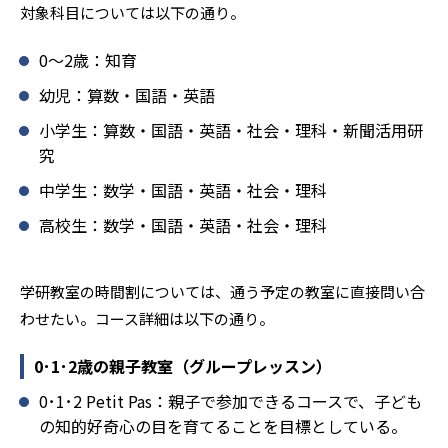
対象科目については以下の通り。
学研教室では、楽しく生き生きと学ぶことも重視してい
る。人と人との触れ合いの中で学びを深めることにより、
0〜2歳：知育
知・情・意のバランスのとれた生徒の育成を推進。「教室
でのあいさつ」「くつ・かばんの整とん」といったしつけ
幼児：算数・国語・英語
面の指導も実施し、全人的な教育に取り組んでいる点も、
小学生：算数・国語・英語・社会・理科・新聞活用研
メリットと言えるだろう。
究
どんなデメリットがある？
中学生：数学・国語・英語・社会・理科
学研教室のデメリットとしては、基礎をより重視している
分、生徒によっては物足りなく感じる可能性がある点だろ
高校生：数学・国語・英語・社会・理科
う。相性が気になる場合は、近くの教室に問い合わせてみ
ることを推奨する。
学研教室の時間割については、通う予定の教室に直接問い合
わせたい。コース詳細は以下の通り。
0･1･2歳の親子教室（グループレッスン）
0･1･2 Petit Pas：親子で参加できるコースで、子ども
の知的好奇心の目を育てることを目標としている。