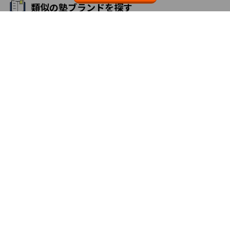
類似の塾ブランドを探す
個別教室のトライ
3.7
無料体験・資料請求
エリアか