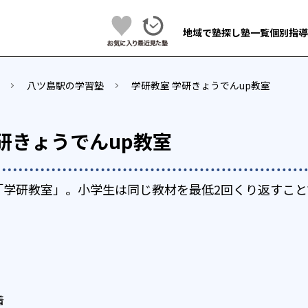
地域で塾探し
塾一覧
個別指導
八ツ島駅の学習塾
学研教室 学研きょうでんup教室
研きょうでんup教室
「学研教室」。小学生は同じ教材を最低2回くり返すこと
着