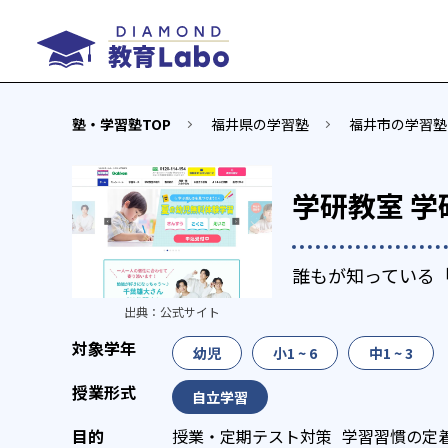
塾・学習塾TOP
福井県の学習塾
福井市の学習塾
学研教室 学
誰もが知っている
出典：
公式サイト
幼児
小1 ~ 6
中1 ~ 3
自立学習
授業・定期テスト対策
学習習慣の定