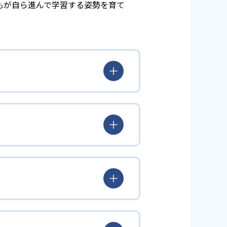
もが自ら進んで学習する姿勢を育て
とらわれず、生徒の理解度を最優
徒が個々のペースで学習すること
んどん先取り学習を進めたりする
られるよう「無学年方式」を採用
覚えた知識の量などで測りやすい
め、勉強全体の底力のようなもの
出典：学研教室 公式サイト