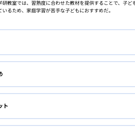
学研教室では、習熟度に合わせた教材を提供することで、子ど
ているため、家庭学習が苦手な子どもにおすすめだ。
校生まで「無学年方式」で個別指導
め
校生までを対象として個別指導を行っている。学校の進度や学年に
」を採用していることが特徴だ。この「無学年方式」では、生
人向け
わからないところをしっかり学習したり、余裕がある場合はど
ット
」を重視する形で個別指導を行っている。無理なく学習を進め
場合は立ち止まってじっくりと学習することができる。また、
れに最適化された学習計画を設計
取り組む根気や意欲など「見えない力」の育成も重視。そのた