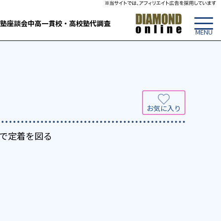
塾
座談会
中高一貫校・高校
塾代調査
で定着を図る