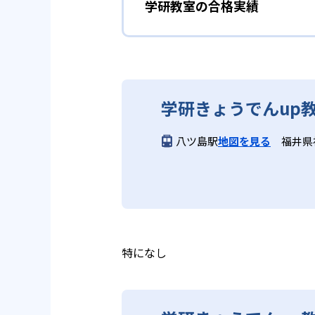
学研教室の個別指導では、生徒一
学研教室の合格実績
学研教室が持つ最大のメリットは
画を設計する。また、生徒それぞ
算数（数学）と国語の基礎
教材を使用している点だ。この教
ルステップの教材となっているの
ら応用まで、少しずつステップア
学研教室の合格実績は？
度の育成も重視している。
重視すると共に、幼児・小学校低
学研教室では、算数（数学）と国
ている。
てて考える力の育成を、国語では
学研教室の合格実績は、公式サイ
り離さず、くり返し学習と毎日の
03
週2回の教
学研きょうでんup
る。
学研教室の先生は、研修会や勉強
いう理念のもとで生徒一人ひとり
学研教室では、週2回の教室学習
八ツ島駅
地図を見る
福井県
ら学習をスタートする。この指導
長時間の勉強が苦手な人向
習において指導者は、生徒の様子
は、最新の教育情報にも精通して
供し、学習の習慣化と学力の定着
学研教室では、小学生については
る時間が通常「学年×10分±1
学研教室では、楽しく生き生きと
いと学研教室は考え、単なる長時
ランスのとれた生徒の育成を推進
る。
教育に取り組んでいる点も、メリ
特になし
どんなデメリットがある？