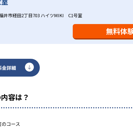
教室
基礎をより重視している分、生徒によっては物足りなく感じる
合わせてみることを推奨する。
福井市経田2丁目703 ハイツMIKI C1号室
無料体
料金詳細
の内容は？