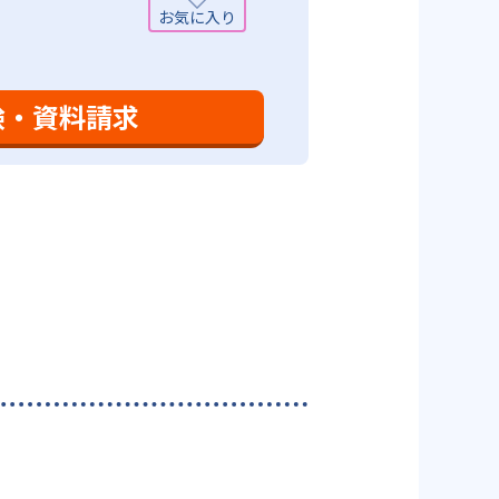
可能性がある点だろう。相性が気
験・資料請求