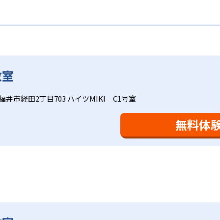
人ひとりの学力／適性をしっかり把握した上で学習の出発点を
、学研の教材開発ノウハウを結集して制作した学習
れに最適な教材を提供すると共に、適切なアドバイスも実施。
力を上げたい人向け
材は、学習指導要領の内容を全てカバーしており、学校の勉強
で、つまずくことなく、無理なく無駄なく学習ができる。「自
ップしながら身につけることができ、基礎固めから先取り学習
学年から外国語活動の学習にも対応。中学校英語の準備や高校
語を全ての教科の基礎になるものと考え、その指導を重視して
全ての学力の土台となる「読む力」「書く力」の育成に力を入
トでは公開されていない。
家庭学習で学習させている。そのため、算数（数学）と国語の
室学習と毎日の家庭学習
教室
会で日々指導スキルを研鑽している。「子どもたちに学ぶ喜び
に向き合っており、生徒それぞれの「できるところ」「良いと
と毎日の家庭学習（宿題学習）の相乗効果を活かす形で生徒の
福井市経田2丁目703 ハイツMIKI C1号室
により生徒の「やる気」を引き出し、無理のない学習と確実な
け
を観察しながら学習指導と学習管理を実施。教室学習日以外の
おり、学習相談や教育相談、保護者とのコミュニケーションに
を図っている。進度が早い子供は先取り学習も可能だ。
無料体
、1回の学習時間を30～50分程度と設定している。この時間
0分」と考えられていることに由来するものだ。この限界を超え
学ぶことも重視している。人と人との触れ合いの中で学びを深
間学習よりくり返し学習の効果を重視している。そのため、長
。「教室でのあいさつ」「くつ・かばんの整とん」といったし
ットと言えるだろう。