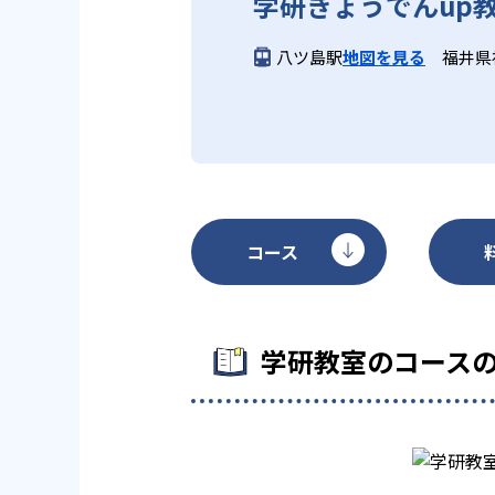
学研きょうでんup
学研教室のデメリットとしては、
になる場合は、近くの教室に問い
八ツ島駅
地図を見る
福井県
コース
学研教室のコース