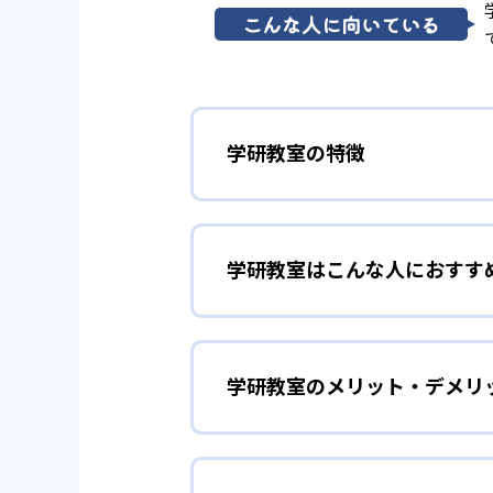
こんな人に向いている
学研教室の特徴
01
3歳から高
学研教室はこんな人におすす
学研教室は、0･1･2歳から高
先して学習を進める「無学年方式
勉強全体の底力を上げたい
ができるため、一度立ち止まって
ことも可能である。
学研教室のメリット・デメリ
学研教室は、生徒の「わかった！
しており、わからない問題がある
02
生徒それぞ
「見える力」だけでなく、学習に
どんなメリットがある？
を向上させたい人に向いている。