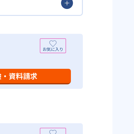
定め、生徒に最適化された学習計
少しずつレベルアップするスモー
がよくわかるというもの。基礎か
分から進んで学習する」姿勢や態
まで対応している。算数と国語を
入試向けの英語力育成にも対応し
いる。算数（数学）では筋道を立
れている。また、この2教科を切
基礎力を上げたい人に向いてい
を」「自信を」「生きる力を」と
ころ」を見つけて褒めるところか
学力向上を進める。週2回の教室学
学力向上を進めている。また講師
日のために自宅学習用の教材も提
も対応している。
験・資料請求
設定は、子どもが集中して学習でき
て勉強しても学習の効果は上がらな
めることにより、知・情・意のバ
時間の勉強が苦手な人に向いてい
つけ面の指導も実施し、全人的な