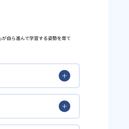
もが自ら進んで学習する姿勢を育て
とらわれず、生徒の理解度を最優
徒が個々のペースで学習すること
んどん先取り学習を進めたりする