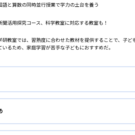
国語と算数の同時並行授業で学力の土台を養う
新聞活用探究コース、科学教室に対応する教室も！
学研教室では、習熟度に合わせた教材を提供することで、子ど
ているため、家庭学習が苦手な子どもにおすすめだ。
校生まで「無学年方式」で個別指導
め
校生までを対象として個別指導を行っている。学校の進度や学年に
」を採用していることが特徴だ。この「無学年方式」では、生
人向け
わからないところをしっかり学習したり、余裕がある場合はど