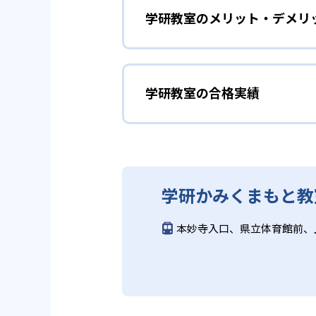
ことも可能である。
学研教室のメリット・デメリ
学研教室は、生徒の「わかった！
しており、わからない問題がある
02
生徒それぞ
「見える力」だけでなく、学習に
どんなメリットがある？
を向上させたい人に向いている。
学研教室の個別指導では、生徒一
学研教室の合格実績
学研教室が持つ最大のメリットは
画を設計する。また、生徒それぞ
算数（数学）と国語の基礎
教材を使用している点だ。この教
ルステップの教材となっているの
ら応用まで、少しずつステップア
学研教室の合格実績は？
度の育成も重視している。
重視すると共に、幼児・小学校低
学研教室では、算数（数学）と国
ている。
てて考える力の育成を、国語では
学研教室の合格実績は、公式サイ
り離さず、くり返し学習と毎日の
03
週2回の教
学研かみくまもと教
る。
学研教室の先生は、研修会や勉強
いう理念のもとで生徒一人ひとり
学研教室では、週2回の教室学習
本妙寺入口、県立体育館前、
ら学習をスタートする。この指導
長時間の勉強が苦手な人向
習において指導者は、生徒の様子
は、最新の教育情報にも精通して
供し、学習の習慣化と学力の定着
学研教室では、小学生については
る時間が通常「学年×10分±1
学研教室では、楽しく生き生きと
いと学研教室は考え、単なる長時
ランスのとれた生徒の育成を推進