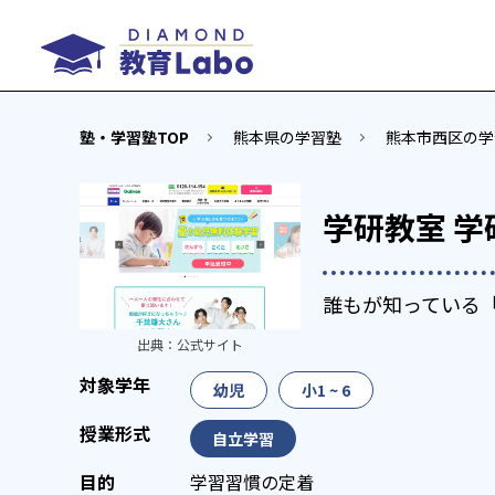
塾・学習塾TOP
熊本県の学習塾
熊本市西区の学
学研教室 
誰もが知っている
出典：
公式サイト
幼児
小1 ~ 6
自立学習
学習習慣の定着