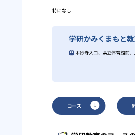
る。
教育に取り組んでいる点も、メリ
特になし
どんなデメリットがある？
学研かみくまもと教
学研教室のデメリットとしては、
になる場合は、近くの教室に問い
本妙寺入口、県立体育館前、
コース