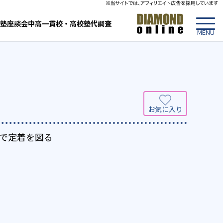
塾
座談会
中高一貫校・高校
塾代調査
で定着を図る