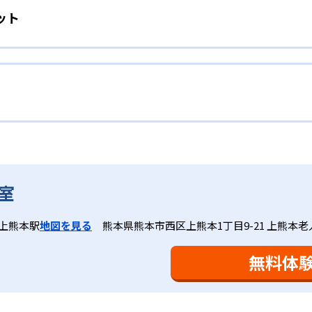
ット
」を重視する形で個別指導を行っている。無理なく学習を進め
場合は立ち止まってじっくりと学習することができる。また、
れに最適化された学習計画を設計
取り組む根気や意欲など「見えない力」の育成も重視。そのた
人ひとりの学力／適性をしっかり把握した上で学習の出発点を
、学研の教材開発ノウハウを結集して制作した学習
れに最適な教材を提供すると共に、適切なアドバイスも実施。
力を上げたい人向け
材は、学習指導要領の内容を全てカバーしており、学校の勉強
で、つまずくことなく、無理なく無駄なく学習ができる。「自
ップしながら身につけることができ、基礎固めから先取り学習
学年から外国語活動の学習にも対応。中学校英語の準備や高校
語を全ての教科の基礎になるものと考え、その指導を重視して
全ての学力の土台となる「読む力」「書く力」の育成に力を入
トでは公開されていない。
家庭学習で学習させている。そのため、算数（数学）と国語の
室学習と毎日の家庭学習
室
会で日々指導スキルを研鑽している。「子どもたちに学ぶ喜び
に向き合っており、生徒それぞれの「できるところ」「良いと
と毎日の家庭学習（宿題学習）の相乗効果を活かす形で生徒の
上熊本駅
地図を見る
熊本県熊本市西区上熊本1丁目9-21 上熊本
により生徒の「やる気」を引き出し、無理のない学習と確実な
け
を観察しながら学習指導と学習管理を実施。教室学習日以外の
おり、学習相談や教育相談、保護者とのコミュニケーションに
を図っている。進度が早い子供は先取り学習も可能だ。
無料体
、1回の学習時間を30～50分程度と設定している。この時間
0分」と考えられていることに由来するものだ。この限界を超え
学ぶことも重視している。人と人との触れ合いの中で学びを深
間学習よりくり返し学習の効果を重視している。そのため、長
。「教室でのあいさつ」「くつ・かばんの整とん」といったし