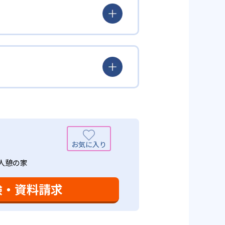
られるよう「無学年方式」を採用
覚えた知識の量などで測りやすい
め、勉強全体の底力のようなもの
出典：学研教室 公式サイト
定め、生徒に最適化された学習計
少しずつレベルアップするスモー
がよくわかるというもの。基礎か
分から進んで学習する」姿勢や態
まで対応している。算数と国語を
入試向けの英語力育成にも対応し
いる。算数（数学）では筋道を立
れている。また、この2教科を切
基礎力を上げたい人に向いてい
を」「自信を」「生きる力を」と
ころ」を見つけて褒めるところか
学力向上を進める。週2回の教室学
老人憩の家
学力向上を進めている。また講師
日のために自宅学習用の教材も提
も対応している。
験・資料請求
設定は、子どもが集中して学習でき
て勉強しても学習の効果は上がらな
めることにより、知・情・意のバ
時間の勉強が苦手な人に向いてい
つけ面の指導も実施し、全人的な