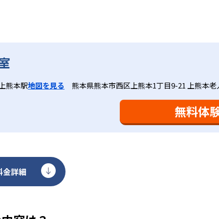
ットと言えるだろう。
室
基礎をより重視している分、生徒によっては物足りなく感じる
合わせてみることを推奨する。
上熊本駅
地図を見る
熊本県熊本市西区上熊本1丁目9-21 上熊本
無料体
料金詳細