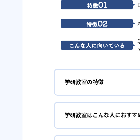
01
特徴
02
特徴
こんな人に向いている
学研教室の特徴
01
3歳から高
学研教室はこんな人におすす
学研教室は、0･1･2歳から高
先して学習を進める「無学年方式
勉強全体の底力を上げたい
ができるため、一度立ち止まって