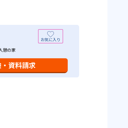
可能性がある点だろう。相性が気
老人憩の家
験・資料請求