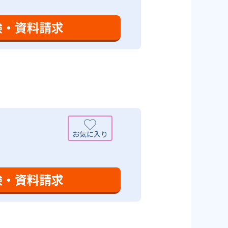
学力向上を進めている。また講師
日のために自宅学習用の教材も提
も対応している。
験・資料請求
設定は、子どもが集中して学習でき
て勉強しても学習の効果は上がらな
めることにより、知・情・意のバ
時間の勉強が苦手な人に向いてい
つけ面の指導も実施し、全人的な
可能性がある点だろう。相性が気
験・資料請求