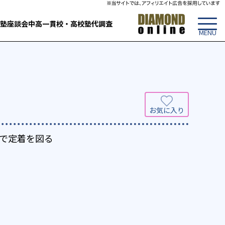
塾
座談会
中高一貫校・高校
塾代調査
で定着を図る