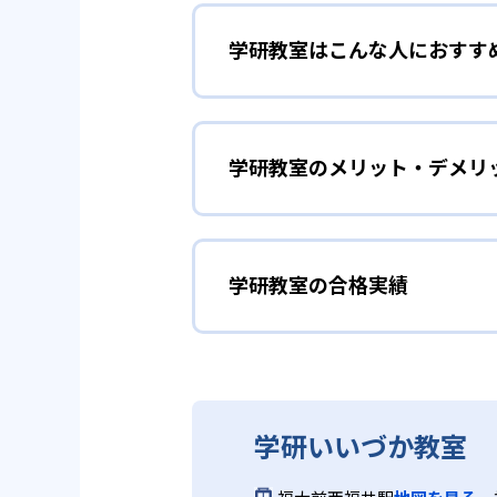
学研教室はこんな人におすす
学研教室は、0･1･2歳から高
先して学習を進める「無学年方式
勉強全体の底力を上げたい
ができるため、一度立ち止まって
ことも可能である。
学研教室のメリット・デメリ
学研教室は、生徒の「わかった！
しており、わからない問題がある
02
生徒それぞ
「見える力」だけでなく、学習に
どんなメリットがある？
を向上させたい人に向いている。
学研教室の個別指導では、生徒一
学研教室の合格実績
学研教室が持つ最大のメリットは
画を設計する。また、生徒それぞ
算数（数学）と国語の基礎
教材を使用している点だ。この教
ルステップの教材となっているの
ら応用まで、少しずつステップア
学研教室の合格実績は？
度の育成も重視している。
重視すると共に、幼児・小学校低
学研教室では、算数（数学）と国
ている。
てて考える力の育成を、国語では
学研教室の合格実績は、公式サイ
り離さず、くり返し学習と毎日の
03
週2回の教
学研いいづか教室
る。
学研教室の先生は、研修会や勉強
いう理念のもとで生徒一人ひとり
学研教室では、週2回の教室学習