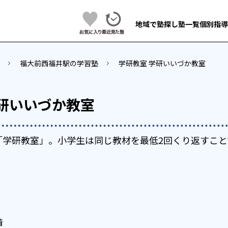
地域で塾探し
塾一覧
個別指導
福大前西福井駅の学習塾
学研教室 学研いいづか教室
学研いいづか教室
「学研教室」。小学生は同じ教材を最低2回くり返すこと
着