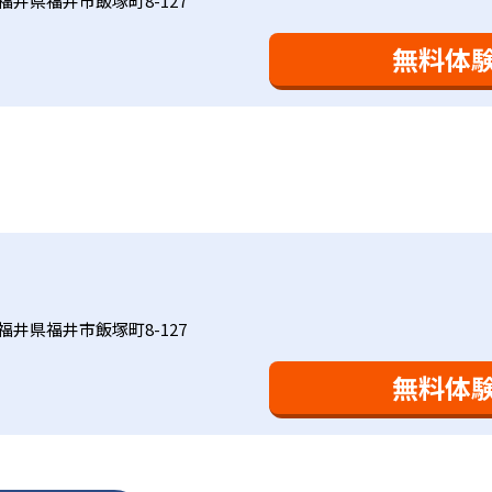
福井県福井市飯塚町8-127
により生徒の「やる気」を引き出し、無理のない学習と確実な
け
を観察しながら学習指導と学習管理を実施。教室学習日以外の
おり、学習相談や教育相談、保護者とのコミュニケーションに
を図っている。進度が早い子供は先取り学習も可能だ。
無料体
、1回の学習時間を30～50分程度と設定している。この時間
0分」と考えられていることに由来するものだ。この限界を超え
学ぶことも重視している。人と人との触れ合いの中で学びを深
間学習よりくり返し学習の効果を重視している。そのため、長
。「教室でのあいさつ」「くつ・かばんの整とん」といったし
ットと言えるだろう。
基礎をより重視している分、生徒によっては物足りなく感じる
合わせてみることを推奨する。
福井県福井市飯塚町8-127
無料体