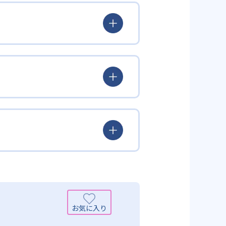
とらわれず、生徒の理解度を最優
徒が個々のペースで学習すること
んどん先取り学習を進めたりする
られるよう「無学年方式」を採用
覚えた知識の量などで測りやすい
め、勉強全体の底力のようなもの
出典：学研教室 公式サイト
定め、生徒に最適化された学習計
少しずつレベルアップするスモー
がよくわかるというもの。基礎か
分から進んで学習する」姿勢や態
まで対応している。算数と国語を
入試向けの英語力育成にも対応し
いる。算数（数学）では筋道を立
れている。また、この2教科を切
基礎力を上げたい人に向いてい
を」「自信を」「生きる力を」と
ころ」を見つけて褒めるところか
学力向上を進める。週2回の教室学