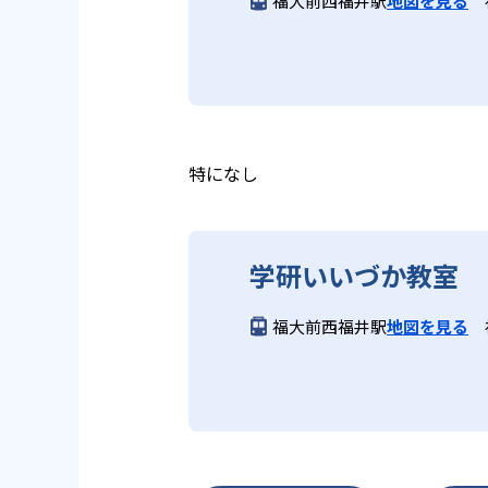
福大前西福井駅
地図を見る
ら学習をスタートする。この指導
長時間の勉強が苦手な人向
習において指導者は、生徒の様子
は、最新の教育情報にも精通して
供し、学習の習慣化と学力の定着
学研教室では、小学生については
る時間が通常「学年×10分±1
学研教室では、楽しく生き生きと
いと学研教室は考え、単なる長時
ランスのとれた生徒の育成を推進
る。
教育に取り組んでいる点も、メリ
特になし
どんなデメリットがある？
学研いいづか教室
学研教室のデメリットとしては、
になる場合は、近くの教室に問い
福大前西福井駅
地図を見る