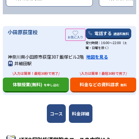
小田原荻窪校
電話する
通話料無料
受付時間：16:00〜22:00（土
曜・日曜を除く）
神奈川県小田原市荻窪307 飯塚ビル2階
地図を見る
井細田駅
\入力は簡単！最短30秒で完了/
\入力は簡単！最短30秒で完了/
体験授業(無料)
料金などの資料請求
を申し込む
無料
コース
料金詳細