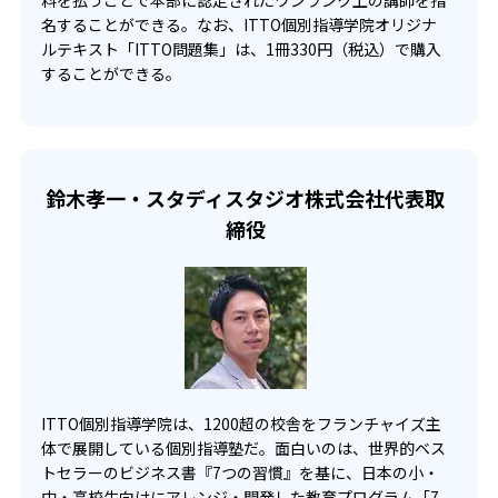
料を払うことで本部に認定されたワンランク上の講師を指
単元別に用意されたオリジナル模試を毎月繰り返すこと
名することができる。なお、ITTO個別指導学院オリジナ
で、知識の定着を図る。ITTO個別指導学院で学び、家で覚
ルテキスト「ITTO問題集」は、1冊330円（税込）で購入
えて、ITTO模試で確認する流れである。
することができる。
また、中学生と高校生は、定期テスト前に実施する「テス
トターボ」がある。テストターボは、テスト3週間前から行
う、テストに特化した授業。自分が選択していない科目も
受講できるので、どの教科もまんべんなく点数UPすること
が可能。
鈴木孝一・スタディスタジオ株式会社代表取
また、わからないところがある場合でも、「マンツーマン
締役
+plus10」が用意されている。マンツーマン+plus10は、通
常の授業で理解できなかったところを追加で授業できるチ
ケットである。自分の苦手な単元などはこのチケットで先
生にいつでも質問できる。授業内容がわからないまま進む
ことはないだろう。
ITTO個別指導学院は、1200超の校舎をフランチャイズ主
体で展開している個別指導塾だ。面白いのは、世界的ベス
トセラーのビジネス書『7つの習慣』を基に、日本の小・
中・高校生向けにアレンジ・開発した教育プログラム「7