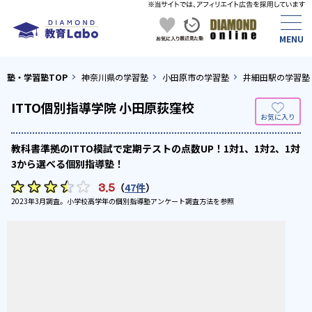
塾・学習塾TOP
神奈川県の学習塾
小田原市の学習塾
井細田駅の学習塾
ITTO個別指導学院 小田原荻窪校
教科書準拠のITTO模試で定期テストの点数UP！1対1、1対2、1対
3から選べる個別指導塾！
3.5
（
47件
）
2023年3月調査。
小学校高学年の個別指導塾アンケート調査方法
を参照