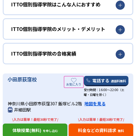
ITTO個別指導学院はこんな人におすすめ
小学生
勉強の習慣を身に付けたい人向け
ITTO個別指導学院のメリット・デメリット
小学生については、学習の習慣をつけたいという子どもに
どんなメリットがある？
向いている。ITTO個別指導学院では、オリジナル模試
ITTO模試が毎月無料で行われる。ITTO個別指導学院で学
ITTO個別指導学院では、定期テストに向けてのオプション
ITTO個別指導学院の合格実績
び、自宅で勉強し、ITTO模試で確認することで、勉強の習
の充実が最大のメリットだ。月例無料オリジナルテストで
慣と知識を増やすことができる。
ある「ITTO模試」、追加で授業を行える「マンツーマン
ITTO個別指導学院の合格実績は？
plus10」、テスト3週間前からある特別授業の「テストター
また、ITTO個別指導学院では、自習室を開放している。
ITTO個別指導学院ではサイトでは合格実績を載せていな
小田原荻窪校
ボ」が点数アップの最大の秘訣である。
電話する
ITTO模試に向けて、自主的に自習室を利用することで、学
通話料無料
い。合格実績があるかどうかは、近くの校舎へ資料請求し
習の意識づけを図る。
また、自由に授業の形式、科目、時間を選べるのも魅力
受付時間：16:00〜22:00（土
て確認してほしい。
曜・日曜を除く）
的。50分、80分、100分と時間を選び、1:1、1:2、1:3から
出典：ITTO個別指導学院
中学生
人数を選び、科目は国数英理社から選べる。自分にあった
神奈川県小田原市荻窪307 飯塚ビル2階
地図を見る
定期テストで良い結果を残したい人向け
01
勉強スタイルを確立することができる。
井細田駅
授業形式を自分で選んで効率的に点数アップ
ITTO個別指導学院では、「テストターボ」と呼ばれる、テ
校舎数がものすごく多いのも特徴的。全国に1200校以上の
\入力は簡単！最短30秒で完了/
\入力は簡単！最短30秒で完了/
スト対策の特別授業がある。3週間前からのこのテストター
校舎があるので、地域に沿った定期テスト対策を行えるの
体験授業(無料)
料金などの資料請求
ITTO個別指導学院では、授業形式や指導科目、受講時間を
を申し込む
無料
ボで、得点アップすることが可能。受講していない科目で
もメリットである。