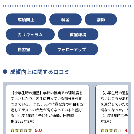
成績向上
料金
講師
カリキュラム
教室環境
自習室
フォローアップ
成績向上に関する口コミ
【小学生時の通塾】学校の授業での理解度を
【小学生時の通塾】
向上させたり、苦手に思っている部分を強化
ないところがあれば
できている。 また、元々得意な方の科目も安
を連発していたが、
定してテストの点数が高くなっていると感じ
切なくなった。 テ
る（小学4年時に子どもが通塾。回答時
（小学5年時に子ども
期:2023年3月）
年3月）
5.0
4.0