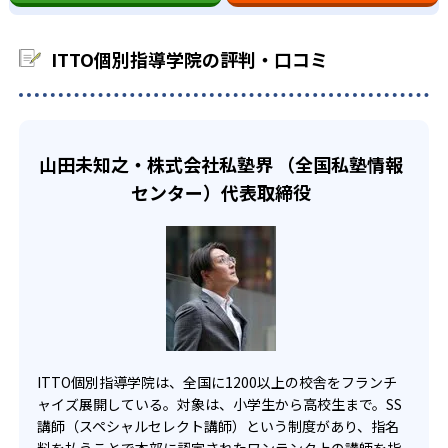
子どもの希望に応じて選択できる。また、次の2つのコース
も受講可能である。
どんなデメリットがある？
が用意されている。
普段からは月例のオリジナル模試、ITTO模試で知識の定着
ITTO個別指導学院は、研修を積んだ正社員ではなく、アル
ITTO個別指導学院の評判・口コミ
スタンダードプラン：講師1名×生徒3名の個別指導
を図り、コツコツ勉強することもできる。苦手な科目に対
バイトの経験の浅い指導者に教えられる可能性がある。
しては、「マンツーマン+plus10」を利用し、特別授業を受
ITTO個別指導学院は、大半がフランチャイズ店舗であるた
フリープラン：1対1～1対3個別指導形式
けることが可能。
め、教室の対応や質が一定ではない可能性がある。
マンツーマン+plus10は、もうちょっと授業をしたいときや
また、ITTO個別指導学院では、講師を指名することができ
フリープランでは、友達、兄弟姉妹と一緒に授業が受けら
山田未知之・株式会社私塾界 （全国私塾情報
苦手なところを聞きたいときに利用できるチケットであ
るが、別途料金が発生する点に注意しよう。
れるので、一人で行くのが嫌な子どもでも通うことができ
る。これを利用して、自分の苦手な単元の理解を深めるこ
センター）代表取締役
る。別途料金が必要だが、講師も指名することができるの
とも可能。
で、質の高い講師を選ぶことも可能。授業時間は、50分、
高校生
80分、100分と3種類から選択可能で、子どもの集中力に応
じて時間も選択できる。
苦手な単元をじっくり勉強したい人向け
小学生、中学生、高校生それぞれ、国数英理社の5科目対応
高校生では、自分の希望に応じたカリキュラムを作れるの
しているのが魅力的。
が強みである。きめ細やかなカリキュラムを作成すること
で、自分の苦手な分野を理解することができる。
02
重要問題をピックアップしたオリジナル模試で
ITTO個別指導学院は、全国に1200以上の校舎をフランチ
また、完全な1対1を希望する方にもおすすめ。別途料金は
苦手な単元を克服
ャイズ展開している。対象は、小学生から高校生まで。SS
かかるが、講師を選択することも可能なので、気に入った
講師（スペシャルセレクト講師）という制度があり、指名
講師とともに学んでいくことも可能。